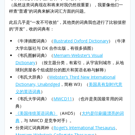
（虽然这类词典现在和将来对我仍然很重要），我要像他们一
样查“普通”的词典来解决词汇方面的问题。
此后几乎是“一发不可收拾”，其他类的词典我也进行了比较
缜密
的
“开发”，收的词典有：
《牛津插图词典》（
Illustrated Oxford Dictionary
）（牛津
大学出版社与 DK 合作出版，有很多插图）
《韦氏图解词典》（
Merriam-Webster’s Visual
Dictionary
）（按主题分类，有索引，从宇宙到城市，从地
球到房屋各个组成部分的图片和英语名称与解释）
《韦氏大辞典》（
Webster’s Third New International
Dictionary, Unabridged
，简称 W3）（
美国具有划时代意
义的英语词典
）
《韦氏大学词典》（
MWCD11
）（也许是美国最常用的词
典）
《美国传统英语词典》
（AHD5）（
大约是印刷最漂亮的词
典
，与 MWCD 是竞争对手）。
分类词汇词典两种（
Roget’s International Thesaurus
、
Merriam-Webster’s Collegiate Thesaurus
）