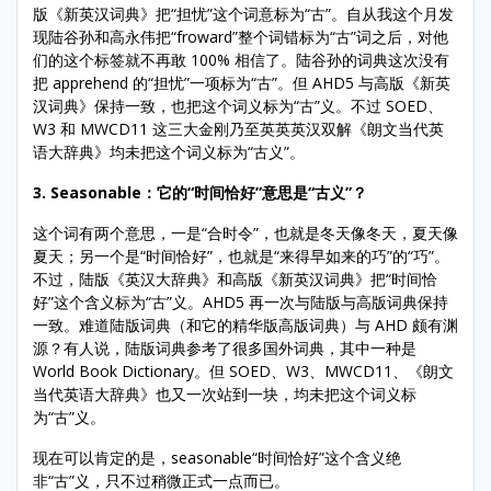
版《新英汉词典》把“担忧”这个词意标为“古”。自从我这个月发
现陆谷孙和高永伟把“froward”整个词错标为“古”词之后，对他
们的这个标签就不再敢 100% 相信了。陆谷孙的词典这次没有
把 apprehend 的“担忧”一项标为“古”。但 AHD5 与高版《新英
汉词典》保持一致，也把这个词义标为“古”义。不过 SOED、
W3 和 MWCD11 这三大金刚乃至英英英汉双解《朗文当代英
语大辞典》均未把这个词义标为“古义”。
3. Seasonable
：它的
“
时间恰好
”
意思是
“
古义
”
？
这个词有两个意思，一是“合时令”，也就是冬天像冬天，夏天像
夏天；另一个是“时间恰好”，也就是“来得早如来的巧”的“巧”。
不过，陆版《英汉大辞典》和高版《新英汉词典》把“时间恰
好”这个含义标为“古”义。AHD5 再一次与陆版与高版词典保持
一致。难道陆版词典（和它的精华版高版词典）与 AHD 颇有渊
源？有人说，陆版词典参考了很多国外词典，其中一种是
World Book Dictionary。但 SOED、W3、MWCD11、《朗文
当代英语大辞典》也又一次站到一块，均未把这个词义标
为“古”义。
现在可以肯定的是，seasonable“时间恰好”这个含义绝
非“古”义，只不过稍微正式一点而已。