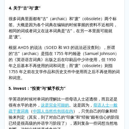
4. 关于“古”与“废”
很多词典里面都有“古”（archaic）和“废”（obsolete）两个标
签。大概是因为各个词典在编辑的时候掌握的资料不近相同，
相同的词或者词义在这本词典是“古”，在另一本里面可能就
是“废”。
根据 AHD5 的说法（SOED 和 W3 的说法还没查到），所谓
的“古”（archaic）是指在 1755 年约翰逊（Samuel Johnson）
的《英语语言词典》出版之后在印刷品中少许使用，但 1950
年之后基本不再使用的词和词意；而“废”（obsolete）则指
1755 年之前在文学作品和历史文件中使用而之后不再使用的词
和词意。
5. Invest
：
“
投资
”
与
“
赋予权力
”
学英语的时候对单词的理解比一些母语人士还透彻，而且还是
很有水平的老外，
这是完全可能的
。这是因为，
母语人士一般
疏于查词典
（
中国人当然也包括在内
），只凭自己的印象和经
验来判定（其实，到了对自己的“印象”和“经验”颇有信心的阶段
已经是很高级的外语学习阶段了），遇到复杂一些词想当然地