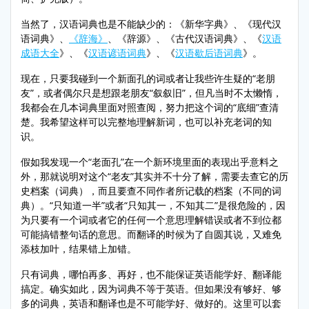
当然了，汉语词典也是不能缺少的：《新华字典》、《现代汉
语词典》、
《辞海》
、《辞源》、《古代汉语词典》、《
汉语
成语大全
》、《
汉语谚语词典
》、《
汉语歇后语词典
》。
现在，只要我碰到一个新面孔的词或者让我些许生疑的“老朋
友”，或者偶尔只是想跟老朋友“叙叙旧”，但凡当时不太懒惰，
我都会在几本词典里面对照查阅，努力把这个词的“底细”查清
楚。我希望这样可以完整地理解新词，也可以补充老词的知
识。
假如我发现一个“老面孔”在一个新环境里面的表现出乎意料之
外，那就说明对这个“老友”其实并不十分了解，需要去查它的历
史档案（词典），而且要查不同作者所记载的档案（不同的词
典）。“只知道一半”或者“只知其一，不知其二”是很危险的，因
为只要有一个词或者它的任何一个意思理解错误或者不到位都
可能搞错整句话的意思。而翻译的时候为了自圆其说，又难免
添枝加叶，结果错上加错。
只有词典，哪怕再多、再好，也不能保证英语能学好、翻译能
搞定。确实如此，因为词典不等于英语。但如果没有够好、够
多的词典，英语和翻译也是不可能学好、做好的。这里可以套