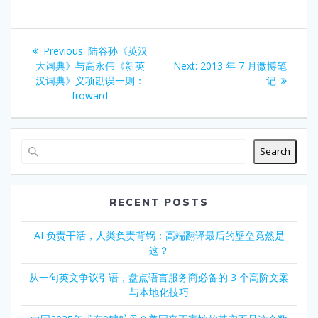
Post
Previous
Previous:
陆谷孙《英汉
navigation
post:
Next
大词典》与高永伟《新英
Next:
2013 年 7 月微博笔
post:
汉词典》义项勘误一则：
记
froward
Search
RECENT POSTS
AI 负责干活，人类负责背锅：高端翻译最后的壁垒竟然是
这？
从一句英文争议引语，盘点语言服务商必备的 3 个高阶文案
与本地化技巧