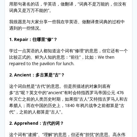
用那句著名的话，学英语，做翻译，“词典不是万能的，但没有
词典又是万万不能的”。
我很愿意与大家分享一些我在学英语、做翻译查词典的过程中
遇到的一些情况。
1. Repair
：往哪里
“
修
”
？
学过一点英语的人都知道这个词有“修理”的意思，但它还有一个
比较正式的、鲜为人知的意思：“前往”，比如：We then
repaired to the pavilion for lunch.
2. Ancient
：多古算是
“
古
”
？
这个词自然是“古代”的意思。但是所描述的对象到底有
多“古”呢？英文中的“ancient”有时会特指西罗马帝国公元 476
年灭亡之前的人类历史时期，如果指“古人”又特指古罗马人和古
希腊人；而在中国的历史上，1840 年鸦片战争之前都算是“古
代”，之前的人都算是“古人”。
2. Apprehend：古代的词？
这个词有“逮捕”、“理解”的意思，但还有“担忧”的意思。高永伟