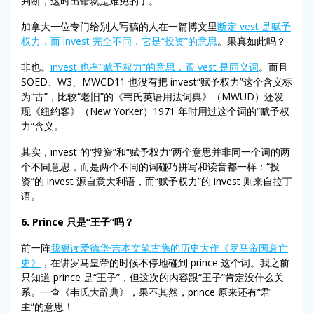
判断，这时出错就是难免的了。
加拿大一位专门给别人写稿的人在一篇博文里
断定 vest 是赋予
权力，而 invest 完全不同，它是“投资”的意思
。果真如此吗？
非也。
invest 也有“赋予权力”的意思，跟 vest 是同义词
。而且
SOED、W3、MWCD11 也没有把 invest“赋予权力”这个含义标
为“古”，比较“老旧”的《韦氏英语用法词典》（MWUD）还发
现《纽约客》（New Yorker）1971 年时用过这个词的“赋予权
力”含义。
其实，invest 的“投资”和“赋予权力”两个意思并非同一个词的两
个不同意思，而是两个不同的词碰巧拼写和读音都一样：“投
资”的 invest 源自意大利语，而“赋予权力”的 invest 则来自拉丁
语。
6. Prince
只是
“
王子
”
吗？
前一阵
我狠读爱德华·吉本文笔古隽的历史大作《罗马帝国衰亡
史》
，在讲罗马皇帝的时候不停地碰到 prince 这个词。我之前
只知道 prince 是“王子”，但这次的内容跟“王子”肯定没什么关
系。一查《韦氏大辞典》，果不其然，prince 原来还有“君
主”的意思！