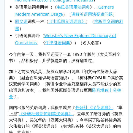
英语用法词典两种（《
韦氏英语用法词典
》、
Garner’s
Modern American Usage
）（
讲解英语用法疑难问题
）
同义词
词典一种（
《韦氏同义词词典》
）（
辨析同义词的利
器
）
引语词典两种（
Webster’s New Explorer Dictionary of
Quotations
、《
牛津引语词典
》）（名人名言）
今年的第一天，我甚至还买了一套 1993 年版的《大英百科全
书》，品相极好，几乎就是新的，没有翻看过。
加上之前买的英英、英汉双解学习词典《朗文当代英语大辞
典》（融合百科知识与语言知识）、《柯林斯COBUILD高阶英
汉双解学习词典》（英语专业学生乃至翻译人员不能缺少的基
础词典和读本），我的国外原版英语词典军团
阵容堪称十分整
齐
了。
国内出版的英语词典，我很早就买了
外研社《汉英词典》
、“掌
上型”
《外研社最新简明英汉词典》
。去年买了陆谷孙的《英汉
大词典》、吴光华的《汉英大词典》，今年买了陆谷孙徒弟高
永伟修订的《新英汉词典》（实为陆谷孙《英汉大词典》的精
简、扩充版）。