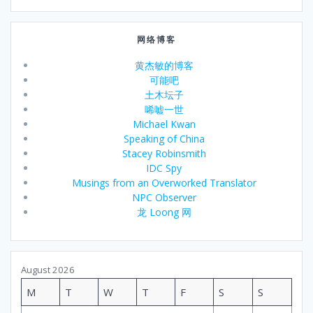
网络博客
黄杰敏的博客
可能吧
土木坛子
唏嘘一世
Michael Kwan
Speaking of China
Stacey Robinsmith
IDC Spy
Musings from an Overworked Translator
NPC Observer
龙 Loong 网
August 2026
M
T
W
T
F
S
S