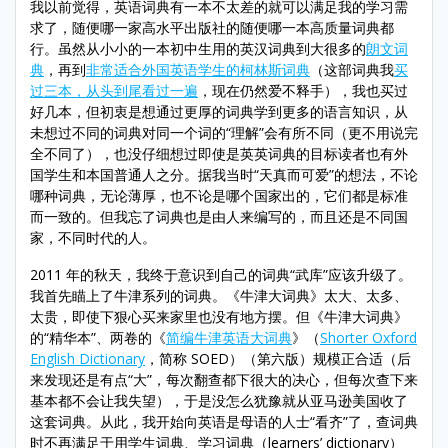
我以前觉得，英语词典有一本不太差的就可以满足我的学习需
求了，随便哪一家高水平出版社的随便哪一本高质量词典都
行。虽然从小小的一本初中生用的英汉词典到大很多的
朗文词
典
，再到
非常适合外国英语学生的柯林斯词典
（这部词典我
买
过三本，从头到尾看过一遍
，现在仍然爱不释手），我也买过
好几本，但初衷是想通过更厚的词典学到更多的语言知识，从
未想过不同的词典对同一个词的“理解”会有所不同（更不用说完
全不同了），也没仔细想过即使是英英词典的目标读者也有外
国学生和本国普通人之分。据我当时“天真而可爱”的想法，不论
哪种词典，无论薄厚，也不论是哪个国家出的，它们都是标准
而一致的。但我忘了词典也是由人来编写的，而且还是不同国
家，不同时代的人。
2011 年的秋天，我终于意识到自己的词典“武库”应该升级了。
我首先瞄上了牛津系列的词典。《牛津大词典》太大、太多、
太贵，即使下狠心买来家里也没有地方摆。但《牛津大词典》
的“精华本”、两卷的《
简编牛津英语大词典
》（
Shorter Oxford
English Dictionary
，简称 SOED）（第六版）规模正合适（后
来发现还是有点“大”，每次翻查都下很大的决心，但每次查下来
基本都不会让我失望），于是没怎么犹豫就从亚马逊美国收了
这套词典。从此，我开始向英语是母语的人士“看齐”了，查词典
时不再满足于用学生词典、学习词典（learners’ dictionary）