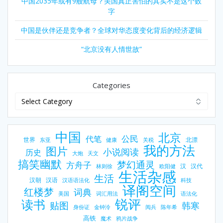
中国2035年或有9艘航母？美国真正害怕的其实不是这个数
字
中国是伙伴还是竞争者？全球对华态度变化背后的经济逻辑
“北京没有人情世故”
Categories
中国
北京
公民
代笔
世界
北漂
东亚
健康
关税
我的方法
图片
小说阅读
历史
大炮
天文
搞笑幽默
梦幻通灵
方舟子
汉
汉代
林则徐
欧阳健
生活杂感
生活
汉朝
汉语
汉语语法化
科技
译阁空间
红楼梦
词典
美国
词汇用法
语法化
锐评
读书
贴图
韩寒
身份证
金钟泠
阅兵
陈年希
高铁
魔术
鸦片战争