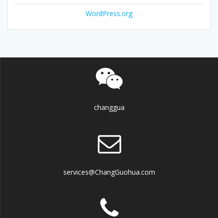
WordPress.org
changgua
services@ChangGuohua.com