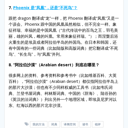
7.
Phoenix 是“凤凰”，还是“不死鸟”？
跟把 dragon 翻译成“龙”一样，把 Phoenix 翻译成“凤凰”又是一
个误会。Phoenix 跟中国的凤凰虽然相似，但不完全一样。象
征祥瑞、幸福的是中国凤凰（“古代传说中的百鸟之王，羽毛美
丽，雄的叫凤，雌的叫凰。常用来象征祥瑞。”）；而涅槃后浴
火重生的是埃及或者阿拉伯半岛的外国鸟。在日本和韩国，还
有中国有的一些词典（比如陆版和高版词典）把它翻译成“不死
鸟”、“长生鸟”，与“凤凰”并列。
8. “
阿拉伯沙漠
”
（
Arabian desert
）到底在哪里？
很多网上的资料、参考资料和参考书中（比如维基百科、大英
百科），“阿拉伯沙漠”（Arabian desert）都仅指阿拉伯半岛上
的那片大沙漠；但也有不少同样权威的工具书（比如韦氏词
典、兰登书屋词典、柯林斯词典、中国的《辞海》、陆谷孙的
《英汉的法词典》）列出另外一个地理区域，即埃及尼罗河以
东、红海以西的那片北非沙漠。
我的方法
词典
译阁空间
读书
锐评