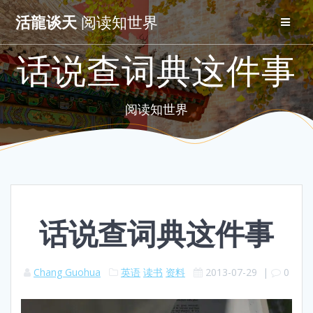
Skip
活龍谈天
阅读知世界
to
content
话说查词典这件事
阅读知世界
话说查词典这件事
Chang Guohua
英语
读书
资料
2013-07-29
|
0