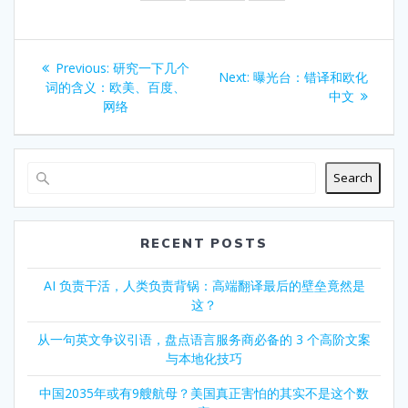
Post
Previous
Previous:
研究一下几个
Next
Next:
曝光台：错译和欧化
navigation
post:
词的含义：欧美、百度、
post:
中文
网络
Search
RECENT POSTS
AI 负责干活，人类负责背锅：高端翻译最后的壁垒竟然是
这？
从一句英文争议引语，盘点语言服务商必备的 3 个高阶文案
与本地化技巧
中国2035年或有9艘航母？美国真正害怕的其实不是这个数