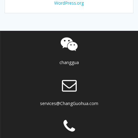
WordPress.org
changgua
services@ChangGuohua.com