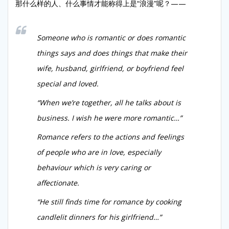
那什么样的人、什么事情才能称得上是“浪漫”呢？——
Someone who is romantic or does romantic
things says and does things that make their
wife, husband, girlfriend, or boyfriend feel
special and loved.
“When we’re together, all he talks about is
business. I wish he were more romantic…”
Romance refers to the actions and feelings
of people who are in love, especially
behaviour which is very caring or
affectionate.
“He still finds time for romance by cooking
candlelit dinners for his girlfriend…”