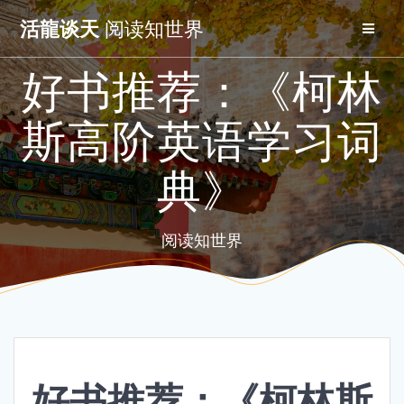
Skip
活龍谈天
阅读知世界
to
content
好书推荐：《柯林
斯高阶英语学习词
典》
阅读知世界
好书推荐：《柯林斯