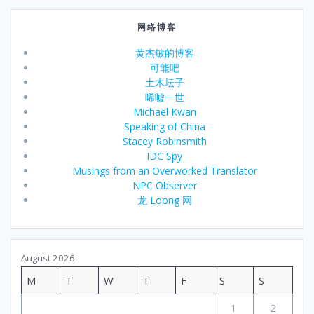
网络博客
黄杰敏的博客
可能吧
土木坛子
唏嘘一世
Michael Kwan
Speaking of China
Stacey Robinsmith
IDC Spy
Musings from an Overworked Translator
NPC Observer
龙 Loong 网
August 2026
M
T
W
T
F
S
S
1
2