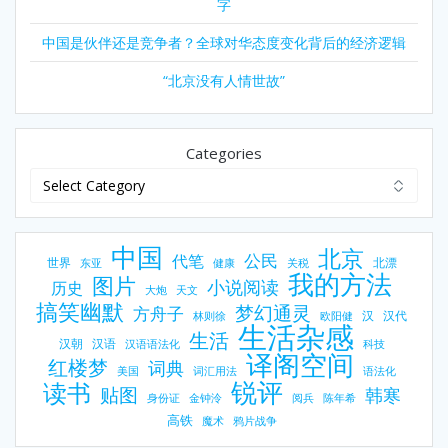
字
中国是伙伴还是竞争者？全球对华态度变化背后的经济逻辑
“北京没有人情世故”
Categories
中国
北京
公民
代笔
世界
北漂
东亚
健康
关税
我的方法
图片
小说阅读
历史
大炮
天文
搞笑幽默
梦幻通灵
方舟子
汉
汉代
林则徐
欧阳健
生活杂感
生活
汉朝
汉语
汉语语法化
科技
译阁空间
红楼梦
词典
美国
词汇用法
语法化
锐评
读书
贴图
韩寒
身份证
金钟泠
阅兵
陈年希
高铁
魔术
鸦片战争