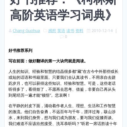
高阶英语学习词典》
Chang Guohua
感想
英语
读书
资料
2010-12-14
|
0
好书推荐系列
写在前面：
做好翻译的第一大诀窍就是阅读。
人生的知识、经验和智慧的结晶很多都“藏”在古今中外那些或长
或短的话语和书籍里面。只要我们去认真读书，不用亲自去蹉
跎岁月，也可以获得这些知识、经验和智慧。可是，这些老话
听得多了，看得烦了，不愿再去思考、借鉴，非要自己再从头
到尾经历一遍才能“顿悟”。悲哀啊！
在平静的封皮下面，涌动着作者人生、理想、生活和工作智慧
的激流。他们自告奋勇，不远百年与千年，漂洋过海，跋山涉
水，来到我们身旁，想与我们成为朋友，要与我们促膝而谈。
我们难道不应该欣然接受、洗耳恭听吗？“听君一席话胜读十年