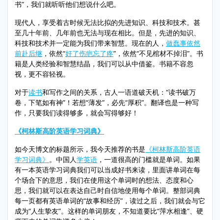
书”，我们就听听他们想说什么吧。
现代人，享受着古时候无法比拟的先进知识、科技和技术。甚
至几十年前、几年前也无法与现在相比。但是，先进的知识、
科技和技术并一定能为我们带来智慧。现在的人，
做蠢事依然
前赴后继
，依然“
好了伤疤忘了疼
”，依然“不见棺材不掉泪”。书
籍是人类经验和智慧结晶，我们可以从中借鉴。书籍不容忽
视，更不容轻视。
对于
读书
和写作之间的关系，古人一语道破天机：“读书破万
卷，下笔如有神”！若想“薄发”，必先“厚积”。翻译也是一种写
作，只要我们读得够多，就会写得够好！
《柯林斯高阶英语学习词典》
如今天博文的标题所示，我今天推荐的书是
《柯林斯高阶英语
学习词典》
。中国人
学英语
，一道很高的门槛就是单词。如果
有一本英语学习词典我们可以当成好书来读，里面讲单词在每
个场合下的意思，我们在使用这个单词时的想法、态度和心
思，我们就可以在表达自己时自信地使用每个单词。整部词典
每一页都有英语单词的“故事和经历”，读过之后，我们就会与它
成为“人生挚友”。这样的单词朋友，不知道要比“萍水相逢”、硬