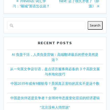
Previous
Next
Previous:
词汇学
Next:
迟了很久才收了《辞
navigation
post:
post:
习：“睡城”英语怎么说？
源》
Search
RECENT POSTS
AI 负责干活，人类负责背锅：高端翻译最后的壁垒竟然是
这？
从一句英文争议引语，盘点语言服务商必备的 3 个高阶文案
与本地化技巧
中国2035年或有9艘航母？美国真正害怕的其实不是这个数
字
中国是伙伴还是竞争者？全球对华态度变化背后的经济逻辑
“北京没有人情世故”