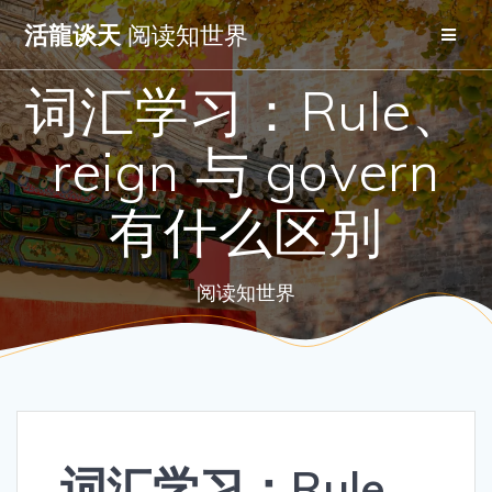
Skip
活龍谈天
阅读知世界
to
content
词汇学习：Rule、
reign 与 govern
有什么区别
阅读知世界
词汇学习：Rule、