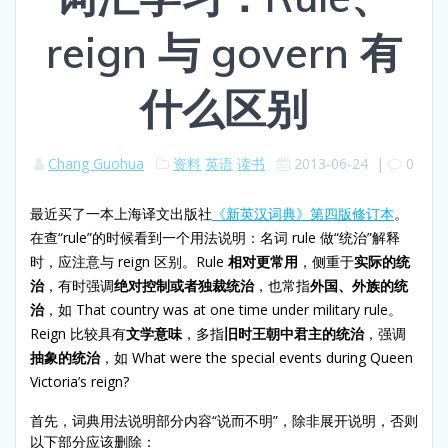
reign 与 govern 有
什么区别
Chang Guohua
资料
英语
读书
2013-06-24
|
0
最近买了一本上海译文出版社
《新英汉词典》第四版修订本
。
在查“rule”的时候看到一个用法说明：名词 rule 做“统治”解释
时，应注意与 reign 区别。Rule
相对更常用
，侧重于
实际的统
治
，有时强调
绝对控制或者独裁统治
，也常指
外国、外族的统
治
，如 That country was at one time under military rule。
Reign 比较具有
文学意味
，多指
旧时王朝中君主的统治
，强调
抽象的统治
，如 What were the special events during Queen
Victoria’s reign?
首先，词典用法说明部分内容“说而不明”，除非展开说明，否则
以下部分应该删除：