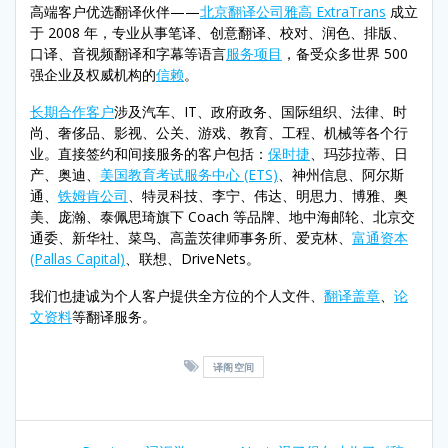
高端客户优选翻译伙伴——
北京翻译公司雅高 ExtraTrans
成立
于 2008 年，专业从事笔译、创意翻译、校对、润色、排版、
口译、音视频翻译和字幕等语言
服务项目
，备受众多世界 500
强企业及权威机构的
信赖
。
长期合作客户
涉及汽车、IT、政府政务、国际组织、法律、时
尚、奢侈品、影视、公关、游戏、教育、工程、机械等各个行
业。直接签约和间接服务的客户包括：
保时捷
、玛莎拉蒂、日
产、奥迪、
美国教育考试服务中心 (ETS)
、神州信息、阿尔斯
通、
铁姆肯公司
、特灵科技、李宁、伟达、明思力、博雅、奥
美、庞瀚、泰佩思琦旗下 Coach 等品牌、地中海邮轮、北京交
通委、新华社、菜鸟、高盖茨律师事务所、爱克林、
富通资本
(Pallas Capital)
、联想、DriveNets。
我们也捷诚为个人客户提供全方位的个人文件、
翻译盖章
、
论
文资料
等翻译服务。
译阁空间
Post