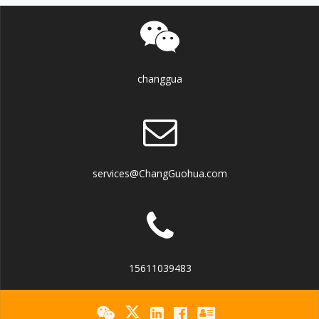
changgua
services@ChangGuohua.com
15611039483