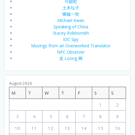
可能吧
土木坛子
唏嘘一世
Michael Kwan
Speaking of China
Stacey Robinsmith
IDC Spy
Musings from an Overworked Translator
NPC Observer
龙 Loong 网
August 2026
M
T
W
T
F
S
S
1
2
3
4
5
6
7
8
9
10
11
12
13
14
15
16