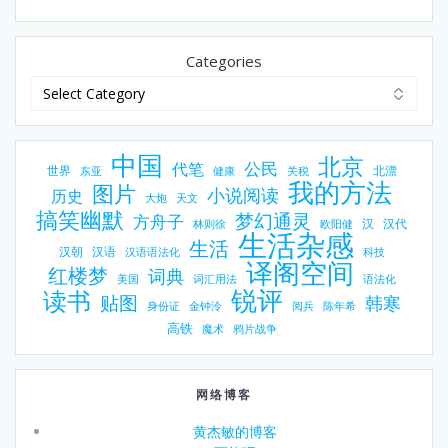
Categories
中国
北京
公民
代笔
世界
北漂
东亚
健康
关税
我的方法
图片
小说阅读
历史
大炮
天文
搞笑幽默
梦幻通灵
方舟子
汉
汉代
林则徐
欧阳健
生活杂感
生活
汉朝
汉语
汉语语法化
科技
译阁空间
红楼梦
词典
美国
词汇用法
语法化
锐评
读书
贴图
韩寒
身份证
金钟泠
阅兵
陈年希
高铁
魔术
鸦片战争
网络博客
黄杰敏的博客