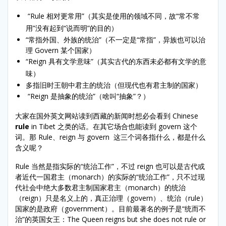
“Rule 相对更常用”（其实是使用的领域不同，故“常不常
用”没有起到“说而明”的目的）
“常指外国、外族的统治”（不一定是“常指”，异族也可以治
理 Govern 某个国家）
“Reign 具有文学意味”（其实古代的东西未必都有文学的意
味）
多指旧时王朝中君主的统治（但现代也有君主制的国家）
“Reign 是抽象的统治”（啥叫“抽象”？）
大家在国外英文网站读到西藏的新闻时想必会看到 Chinese
rule
in Tibet 之类的话。在其它场合也能读到 govern 这个
词。那 Rule、reign 与 govern 这三个词各指什么，都是什么
含义呢？
Rule 当然是指实际的“统治工作”，不过 reign 也可以是古代或
者近代一国君主（monarch）的实际的“统治工作”，只不过现
代社会中绝大多数君主制国家君主（monarch）的统治
（reign）只是名义上的，真正治理（govern）、统治（rule）
国家的是政府（government）。目前最著名的例子是“统而不
治”的英国女王：The Queen reigns but she does not rule or