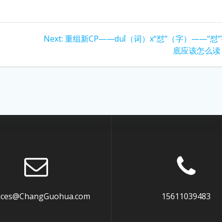
Next
Next:
重组新CP——duǐ（词）x“怼”（字）——“怼
post:
底应该怎么读
vices@ChangGuohua.com
15611039483