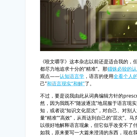
《咬文嚼字》这本杂志以前还是适合我的，但
都尽力地追求十分的“精准”。那
锱铢必较的认
观点——
认知语言学
，语言的使用
全看个人的
己”
和语言现实“和解”
了。
不过，要是说我由此从词典编辑方针的prescri
然，因为我既不“随波逐流”地屈服于语言现实
知，或者说“知识文化层次”，对自己、对别人
量“精准”“高效”，从而达到自己的“层次”
以很好地解释语言现象，但它似乎改变不了什
如我，原来要写一大篇来澄清的东西，现在