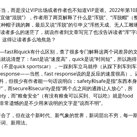
而是没让VIP出场或者作者也不知道VIP是谁。2022年第10
宜做“混脱”》，作者用了两页解释了什么是“浑脱”、“浑脱帽”（
种帽子跳的舞，最后又说“浑脱”的引申义“浑然天成、无人工雕
会让读者多么的迷茫了，就说作者到文章写完了也没告诉读者“浑”字
的，这得让读者多么地焦急？
fast和quick有什么区别，查了很多专门解释这两个词差异的
清楚了：fast是说“速度高”，quick是说“时间短”，所以跑得
r（不是quick sportscar），一踩刹车立马就停（从踩下刹车到车
t response——当然，fast response说的是反应的速度很高）。
，但很少有作者能一句话说明白：safety和safe是指“东西本
secure和security是指“两个点之间的通路让人放心”，所
fety，而“粮食安全”（有没有粮食可以买到、可以吃）就是food
白，非常遗憾的是不少用来说明的文字是“说而不明”。
符合了，但在这个新时代、新气象的世界，新词层出不穷，每一
新词、新用法。