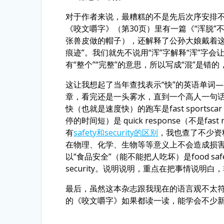
对于作者来说，最糟糕的不是先后次序安排不当，
《咬文嚼字》（第30页）里有一篇《“浑脱”不
张兽皮做的帽子），还解释了公孙大娘戴着这
痕迹”。我们就先不说用“浑”字解释“浑”字
有“整个”“完整”的意思，所以写成“混”是错
这让我想起了当年查找表示“快”的英语单词——
章，看完还是一头雾水，直到一个高人一句话就说
快（也就是速度快）的跑车是fast sportsca
停的时间短）是 quick response（不是fas
有
safety和security的区别
，我也查了不少资料
在物理、化学、生物等等意义上不会造成损害”，而
以“食品安全”（能不能把人吃坏）是food sa
security。说明说明，重点在把事情说明
最后，虽然这本杂志跟我现在的语言观不太
的《咬文嚼字》如果都读一读，能学会不少