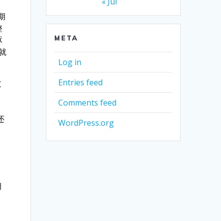
« Jul
期
整
META
琢
就
Log in
Entries feed
文
Comments feed
还
WordPress.org
身
期