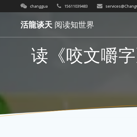
Skip
changgua
15611039483
services@Chan
to
content
活龍谈天
阅读知世界
读《咬文嚼字