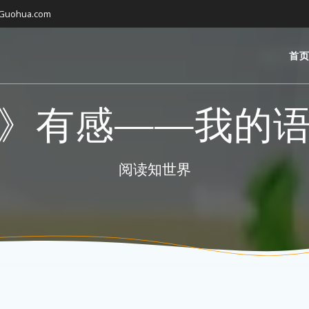
gGuohua.com
首
》有感——我的
阅读知世界