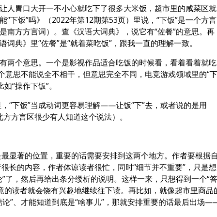
肴让人胃口大开一不小心就吃下了很多大米饭，超市里的咸菜区就
“下饭”吗》（2022年第12期第53页）里说，“下饭”是一个方言
概是南方方言词）。查《汉语大词典》，说它有“佐餐”的意思。再
语词典》里“佐餐”是“就着菜吃饭”，跟我一直的理解一致。
”有两个意思。一个是影视作品适合吃饭的时候看，看着看着就吃
一个意思不能说全不相干，但意思完全不同，电竞游戏领域里的“
，比如“操作下饭”。
，“下饭”当成动词更容易理解——让饭“下”去，或者说的是用
至少北方方言区很少有人知道这个说法）。
是最显著的位置，重要的话需要安排到这两个地方。作者要根据
很长的内容，作者体谅读者很忙，同时“细节并不重要”，只是想
论”了，然后再给出条分缕析的说明。这样一来，只想得到一个“
竟的读者就会饶有兴趣地继续往下读。再比如，就像超市里商品
结论”、才能知道到底是“啥事儿”，那就安排重要的话最后出场—