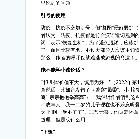
里说到的问题。
引号的使用
防疫、抗疫不必加引号，但“复阳”最好要加（
者认为，防疫、抗疫都是符合汉语造词规则的
词，表示“恢复生机”，为了避免混淆，应该
了，而且比较有名。不过大部分人应该不知道
那么，作者的呼吁也就难逃被忽视的命运了
能不能学小孩说话
？
“‘拟儿体’价值不大，慎用为好。”（2022年
童说话，比如音发错了（警察“蜀黍”、小“脑斧
嘛”“亲亲抱抱举高高”）。我估计作者听到这
种成年人，我十二岁的儿子现在也不乐意听
大呼“啊，受不了了”。非常无奈，他返老还
道理，但是没什么用。
“下饭”