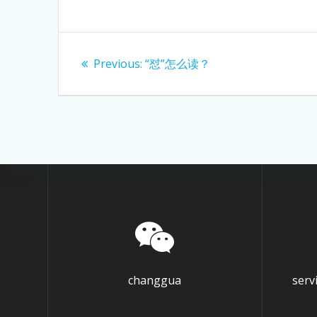
Post
Previous
Previous:
“怼”怎么读？
navigation
post:
changgua
ser