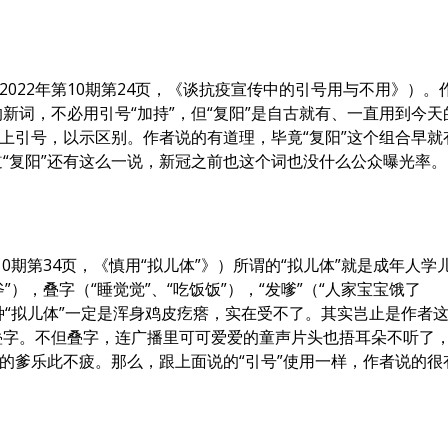
2022年第10期第24页，《谈抗疫宣传中的引号用与不用》）。
新词，不必用引号“加持”，但“复阳”是自古就有、一直用到今天
加上引号，以示区别。作者说的有道理，毕竟“复阳”这个组合早就
“复阳”还有这么一说，新冠之前也这个词也没什么公众曝光率。
。
第10期第34页，《慎用“拟儿体”》）所谓的“拟儿体”就是成年人学
”），叠字（“睡觉觉”、“吃饭饭”），“发嗲”（“人家宝宝饿了
种“拟儿体”一定是浑身鸡皮疙瘩，实在受不了。其实岂止是作者
叠字。不但叠字，连广播里可可爱爱的童声片头也捂耳朵不听了
童的爹乐此不疲。那么，跟上面说的“引号”使用一样，作者说的很