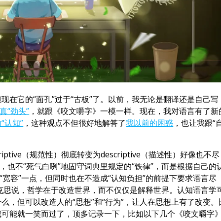
现在它的“面孔”过于“古板”了。以前，我无论是翻译还是自己写
真“劲头”
，就跟《咬文嚼字》一模一样。现在，我对语言有了新
“认知”
，这种观点不但很好地解答了
我以前的困惑
，也让我跟“
ptive（规范性）彻底转变为descriptive（描述性）好像也不尽
，也不“死气白咧”地固守词典里规定的“铁律”，而是根据自己的
“宽容”一点，但同时也在不造成“认知负担”的前提下要求语言尽
。马克思说，哲学在于改造世界，而不仅仅是解释世界。认知语言学
么，但可以改造人的“思想”和“行为”，让人在思想上有了改变。
我可能就一笑而过了，顶多记录一下，比如以下几个《咬文嚼字