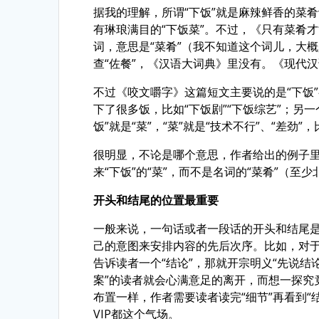
据我的理解，所谓“下饭”就是麻辣鲜香的菜
有琳琅满目的“下饭菜”。不过，《只有菜肴才能
词，意思是“菜肴”（我不知道这个词儿，大
查“佐餐”，《汉语大词典》里没有。《现代汉
不过《咬文嚼字》这篇短文主要说的是“下饭
下了很多饭，比如“下饭剧”“下饭综艺”；另
饭”就是“菜”，“菜”就是“技术不行”、“差劲”
很明显，不论是哪个意思，作者给出的例子里
来“下饭”的“菜”，而不是名词的“菜肴”（
开头和结尾的位置最重要
一般来说，一句话或者一段话的开头和结尾
己的意图来安排内容的先后次序。比如，对于
告诉读者一个“结论”，那就开宗明义“先说结
案”的读者就会心满意足的离开，而想一探究
布置一样，作者需要读者读完“细节”再看到“
VIP都这个气场。