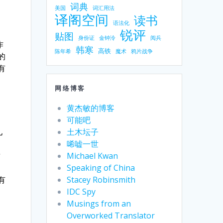
词典
美国
词汇用法
译阁空间
读书
语法化
锐评
贴图
身份证
金钟泠
阅兵
作
韩寒
高铁
陈年希
魔术
鸦片战争
的
有
网络博客
黄杰敏的博客
可能吧
土木坛子
儿
唏嘘一世
Michael Kwan
这
Speaking of China
，
Stacey Robinsmith
有
IDC Spy
Musings from an
Overworked Translator