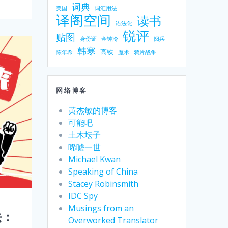
词典
美国
词汇用法
译阁空间
读书
语法化
锐评
贴图
身份证
金钟泠
阅兵
韩寒
高铁
陈年希
魔术
鸦片战争
网络博客
黄杰敏的博客
可能吧
土木坛子
唏嘘一世
Michael Kwan
Speaking of China
Stacey Robinsmith
IDC Spy
Musings from an
法：
Overworked Translator