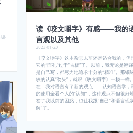
该
读《咬文嚼字》有感——我的
是哪
言观以及其他
2023-01-20
《咬文嚼字》这本杂志以前还是适合我的，但
它的“面孔”过于“古板”了。以前，我无论是翻
是自己写，都尽力地追求十分的“精准”。那锱
较的认真“劲头”，就跟《咬文嚼字》一模一样
在，我对语言有了新的观点——认知语言学，
的使用全看个人的“认知”，这种观点不但很好
答了我以前的困惑，也让我跟“自己”和语言现实
解”了。