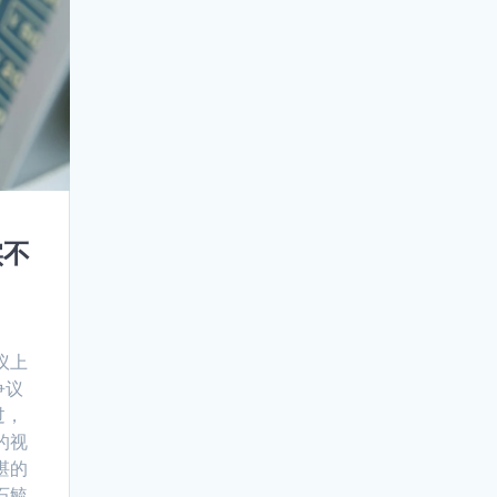
实不
议上
争议
过，
的视
湛的
石毓