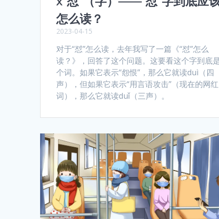
x“怼”（字）——“怼”字到底应
怎么读？
2023-04-15
对于“怼”怎么读，去年我写了一篇《“怼”怎么
读？》，回答了这个问题。这要看这个字到底
个词。如果它表示“怨恨”，那么它就读duì（四
声），但如果它表示“用言语攻击”（现在的网红
词），那么它就读duǐ（三声）。