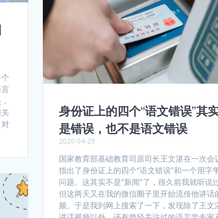
国
多个
语言
炎，
身份证上的四个“语文错误”其
很关
，对
是错误，也不是语文错误
2020-04-29
国家教育部基础教育司原司长王文湛在一次会
指出了身份证上的四个“语文错误”和一个用字
问题。这其实不是“新闻”了，很久前我就听说
但这两天又在我的微信圈子里开始流传他讲话
频。于是我到网上搜索了一下，发现除了王文
讲话视频以外，还有曾经关注过的语言学专家