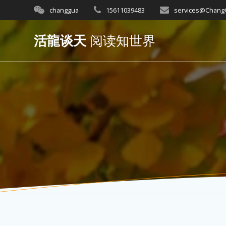
Skip
changgua
15611039483
services@Chan
to
content
活龍谈天
阅读知世界