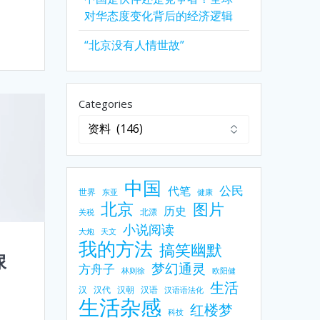
对华态度变化背后的经济逻辑
“北京没有人情世故”
Categories
中国
公民
代笔
世界
东亚
健康
北京
图片
历史
北漂
关税
小说阅读
大炮
天文
我的方法
搞笑幽默
尿
梦幻通灵
方舟子
林则徐
欧阳健
生活
汉
汉代
汉朝
汉语
汉语语法化
生活杂感
红楼梦
科技