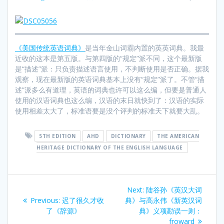
《美国传统英语词典》
是当年金山词霸内置的英英词典。我最
近收的这本是第五版。与第四版的“规定”派不同，这个最新版
是“描述”派：只负责描述语言使用，不判断使用是否正确。据我
观察，现在最新版的英语词典基本上没有“规定”派了。不管“描
述”派多么有道理，英语的词典也许可以这么编，但要是普通人
使用的汉语词典也这么编，汉语的末日就快到了：汉语的实际
使用相差太大了，标准语要是没个评判的标准天下就要大乱。
5TH EDITION
AHD
DICTIONARY
THE AMERICAN
HERITAGE DICTIONARY OF THE ENGLISH LANGUAGE
Post
Next
Next:
陆谷孙《英汉大词
navigation
Previous
post:
Previous:
迟了很久才收
典》与高永伟《新英汉词
post:
了《辞源》
典》义项勘误一则：
froward