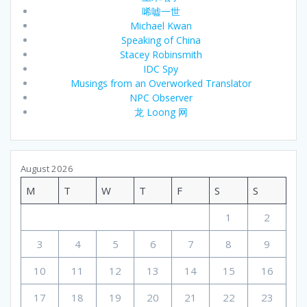
唏嘘一世
Michael Kwan
Speaking of China
Stacey Robinsmith
IDC Spy
Musings from an Overworked Translator
NPC Observer
龙 Loong 网
August 2026
M
T
W
T
F
S
S
1
2
3
4
5
6
7
8
9
10
11
12
13
14
15
16
17
18
19
20
21
22
23