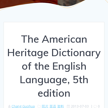
The American
Heritage Dictionary
of the English
Language, 5th
edition
Chang Guohua
照片
英语
资料
2013-07-03
|
0