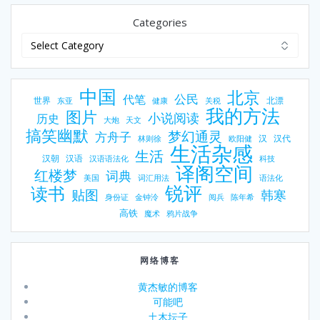
Categories
中国
北京
公民
代笔
世界
北漂
东亚
健康
关税
我的方法
图片
小说阅读
历史
大炮
天文
搞笑幽默
梦幻通灵
方舟子
汉
汉代
林则徐
欧阳健
生活杂感
生活
汉朝
汉语
汉语语法化
科技
译阁空间
红楼梦
词典
美国
词汇用法
语法化
锐评
读书
贴图
韩寒
身份证
金钟泠
阅兵
陈年希
高铁
魔术
鸦片战争
网络博客
黄杰敏的博客
可能吧
土木坛子