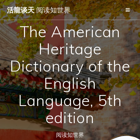
Skip
活龍谈天
阅读知世界
to
content
The American
Heritage
Dictionary of the
English
Language, 5th
edition
阅读知世界