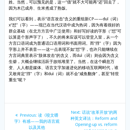
姓。当然，可以预见的是，这一“借”就不大可能再“还”回去了，
因为木已成舟、生米煮成了熟饭。
我们可以看到，表示“语言攻击”含义的重组新CP——duǐ（词）
x“怼”（字）——现已在当代汉语中成为热词，因为有着很好的
群众基础（在北方方言中广泛使用）和好写好读的字形（“怼”可
以算是个形声字了），不久的将来应该可以登堂入室，从一个
方言口语词成为普通话口语用词和书面用词。而“㨃”（字）因为
字形上并不表音——这一点表现不如“怼”字，也许只能继续在
方言词典里表示“肢体攻击”的含义，而duì（词）则会因为含义
生僻，大概会继续活跃于故纸堆里了。当然，在这个瞬息万
变、人人都是媒体、语言文字加速进化的移动互联网时代，谁
又敢肯定“㨃”（字）和duì（词）就不会“咸鱼翻身”，甚至“转世
重生”呢？
Post
Next
Next:
话说“改革开放”的两
Previous
Previous:
读《咬文嚼
navigation
post:
种英文译法：Reform and
post:
字》有感——我的语言观
Opening-up vs. reform
以及其他