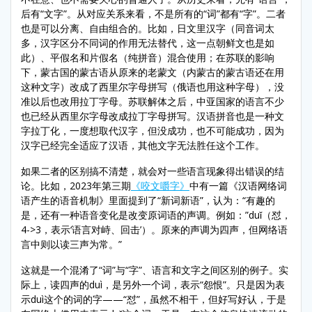
后有“文字”。从对应关系来看，不是所有的“词”都有“字”。二者
也是可以分离、自由组合的。比如，日文里汉字（同音词太
多，汉字区分不同词的作用无法替代，这一点朝鲜文也是如
此）、平假名和片假名（纯拼音）混合使用；在苏联的影响
下，蒙古国的蒙古语从原来的老蒙文（内蒙古的蒙古语还在用
这种文字）改成了西里尔字母拼写（俄语也用这种字母），没
准以后也改用拉丁字母。苏联解体之后，中亚国家的语言不少
也已经从西里尔字母改成拉丁字母拼写。汉语拼音也是一种文
字拉丁化，一度想取代汉字，但没成功，也不可能成功，因为
汉字已经完全适应了汉语，其他文字无法胜任这个工作。
如果二者的区别搞不清楚，就会对一些语言现象得出错误的结
论。比如，2023年第三期
《咬文嚼字》
中有一篇《汉语网络词
语产生的语音机制》里面提到了“新词新语”，认为：“有趣的
是，还有一种语音变化是改变原词语的声调。例如：”duǐ（怼，
4->3，表示‘语言对峙、回击’）。原来的声调为四声，但网络语
言中则以读三声为常。”
这就是一个混淆了“词”与“字”、语言和文字之间区别的例子。实
际上，读四声的duì，是另外一个词，表示“怨恨”。只是因为表
示duì这个的词的字——“怼”，虽然不相干，但好写好认，于是