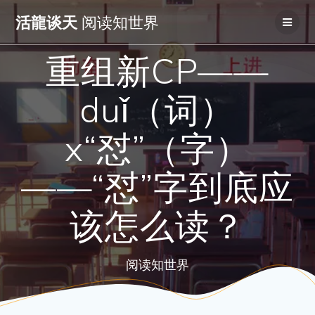
Skip
活龍谈天
阅读知世界
to
content
重组新CP——
duǐ（词）
x“怼”（字）
——“怼”字到底应
该怎么读？
阅读知世界