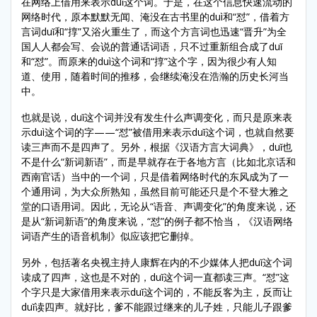
在网络上借用来表示duǐ这个词。于是，在这个信息快速流动的
网络时代，原本默默无闻、淹没在古书里的duì和“怼”，借着方
言词duǐ和“㨃”又浴火重生了，而这个方言词也迅速“晋升”为全
国人人都会写、会说的普通话词语，只不过重新组合成了duǐ
和“怼”。而原来的duì这个词和“㨃”这个字，因为很少有人知
道、使用，随着时间的推移，会继续淹没在浩瀚的历史长河当
中。
也就是说，duǐ这个词并没有发生什么声调变化，而只是原来表
示duì这个词的字——“怼”被借用来表示duǐ这个词，也就自然要
读三声而不是四声了。另外，根据《汉语方言大词典》，duǐ也
不是什么“新词新语”，而是早就存在于各地方言（比如北京话和
西南官话）当中的一个词，只是借着网络时代的东风成为了一
个通用词，为大众所熟知，虽然目前可能还只是个不登大雅之
堂的口语用词。因此，无论从“语音、声调变化”的角度来说，还
是从“新词新语”的角度来说，“怼”的例子都不恰当，《汉语网络
词语产生的语音机制》似应该把它删掉。
另外，包括著名央视主持人康辉在内的不少媒体人把duǐ这个词
读成了四声，这也是不对的，duǐ这个词一直都读三声。“怼”这
个字只是大家借用来表示duǐ这个词的，不能反客为主，反而让
duǐ读四声。就好比，爹不能跟过继来的儿子姓，只能儿子跟爹