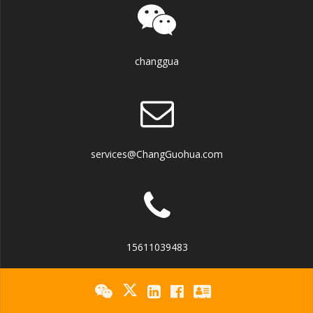
changgua
services@ChangGuohua.com
15611039483