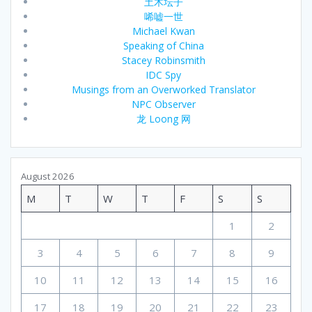
土木坛子
唏嘘一世
Michael Kwan
Speaking of China
Stacey Robinsmith
IDC Spy
Musings from an Overworked Translator
NPC Observer
龙 Loong 网
August 2026
M
T
W
T
F
S
S
1
2
3
4
5
6
7
8
9
10
11
12
13
14
15
16
17
18
19
20
21
22
23