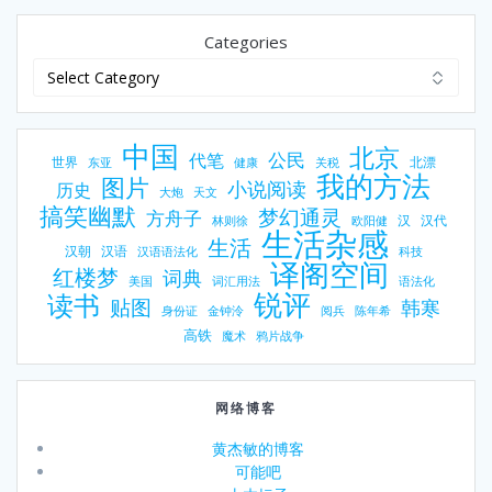
Categories
中国
北京
公民
代笔
世界
北漂
东亚
健康
关税
我的方法
图片
小说阅读
历史
大炮
天文
搞笑幽默
梦幻通灵
方舟子
汉
汉代
林则徐
欧阳健
生活杂感
生活
汉朝
汉语
汉语语法化
科技
译阁空间
红楼梦
词典
美国
词汇用法
语法化
锐评
读书
贴图
韩寒
身份证
金钟泠
阅兵
陈年希
高铁
魔术
鸦片战争
网络博客
黄杰敏的博客
可能吧