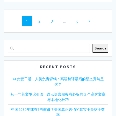
Posts
Page
Page
Page
Page
1
2
3
…
6
navigation
Search
RECENT POSTS
AI 负责干活，人类负责背锅：高端翻译最后的壁垒竟然是
这？
从一句英文争议引语，盘点语言服务商必备的 3 个高阶文案
与本地化技巧
中国2035年或有9艘航母？美国真正害怕的其实不是这个数
字