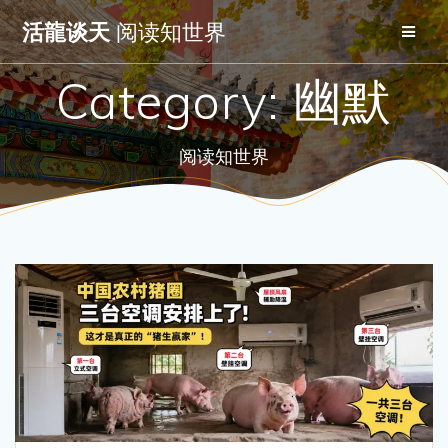
Skip
活龍谈天
阅读知世界
to
content
Category:
幽默
阅读知世界