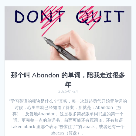
那个叫 Abandon 的单词，陪我走过很多
年
2026-01-24
“学习英语的秘诀是什么？”其实，每一次鼓起勇气开始背单词的
时候，心里早就已经知道了答案，那就是：Abandon（放
弃），反复地Abandon。这是很多简易版单词书里的第一个
词。更完整一点的单词书，前面可能还有冠词 a，还有短语
taken aback 里那个表示“被惊住了”的 aback，或者还有一个
abacus（算盘）。