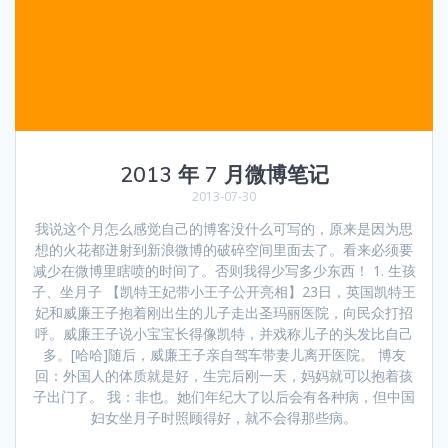
2013 年 7 月微博笔记
2013-07-30
我说这个月怎么感觉自己的博客没什么可写的，原来是因为思
想的火花都迸射到新浪微博的破碎空间里面去了。看来必须要
减少在微博里瞎喷的时间了。否则我得少写多少东西！ 1. 生孩
子、坐月子 【凯特王妃带小王子公开亮相】23日，英国凯特王
妃和威廉王子抱着刚出生的儿子走出圣玛丽医院，向民众打招
呼。威廉王子说小宝宝长得像凯特，并戏称儿子的头发比自己
多。[哈哈]随后，威廉王子亲自驾车带妻儿离开医院。 博友
回：外国人的体质就是好，生完后刚一天，妈妈就可以抱着孩
子出门了。 我：非也。她们年纪大了以后会有各种病，但中国
妇女坐月子时照顾得好，就不会得那些病。