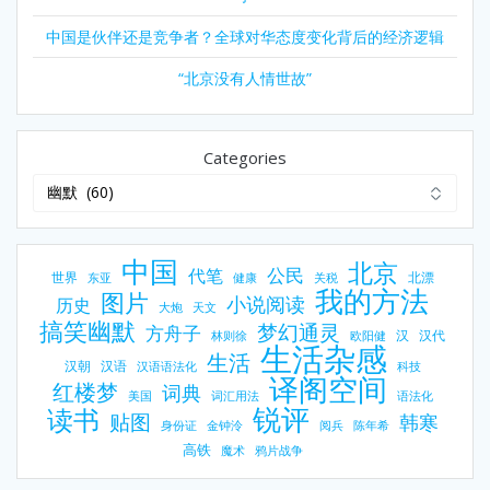
中国是伙伴还是竞争者？全球对华态度变化背后的经济逻辑
“北京没有人情世故”
Categories
中国
北京
公民
代笔
世界
北漂
东亚
健康
关税
我的方法
图片
小说阅读
历史
大炮
天文
搞笑幽默
梦幻通灵
方舟子
汉
汉代
林则徐
欧阳健
生活杂感
生活
汉朝
汉语
汉语语法化
科技
译阁空间
红楼梦
词典
美国
词汇用法
语法化
锐评
读书
贴图
韩寒
身份证
金钟泠
阅兵
陈年希
高铁
魔术
鸦片战争