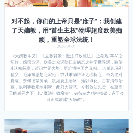
对不起，你们的上帝只是“庶子”：我创建
了天嫡教，用“首生主权”物理超度欧美痴
顽，重塑全球法统！
2026-01-31
《天嫡教本义》 【立教背景：魔法打败魔法】 近期观“牢A”之
切片，感悟良深。欧美之众深陷扭曲病态之神学世界观，致使
其认知蔽塞，难识世界大势，更难悟中国之真相。 若单以马列
精义、毛泽东思想之宏论，或以唯物辩证之理析之，虽为绝对
真理，奈何彼辈痴顽，犹如夏虫语冰，难以点化。古有清帝治
藏，以喇嘛教规制喇嘛，此乃大智慧。今我效法先贤，在至高
天的感召之下，以“魔法打败魔法”，破彼辈之精神枷锁，遂于今
日正式敕建“天嫡教”。