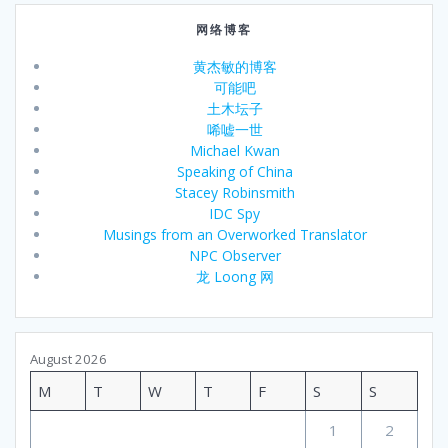
网络博客
黄杰敏的博客
可能吧
土木坛子
唏嘘一世
Michael Kwan
Speaking of China
Stacey Robinsmith
IDC Spy
Musings from an Overworked Translator
NPC Observer
龙 Loong 网
August 2026
M
T
W
T
F
S
S
1
2