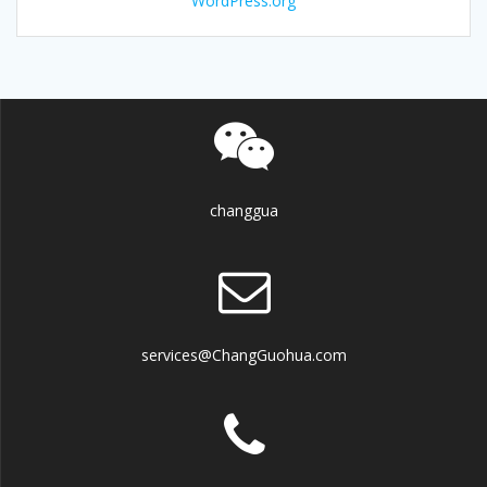
WordPress.org
changgua
services@ChangGuohua.com