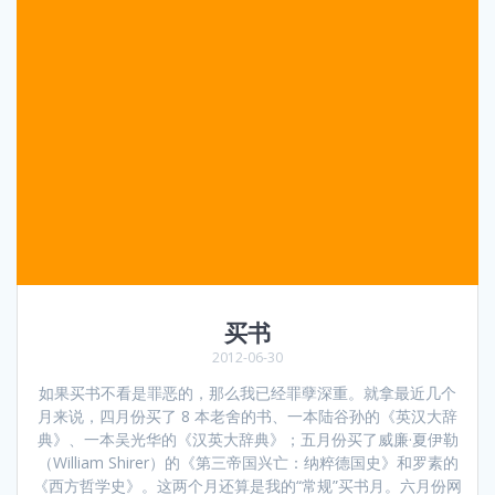
买书
2012-06-30
如果买书不看是罪恶的，那么我已经罪孽深重。就拿最近几个
月来说，四月份买了 8 本老舍的书、一本陆谷孙的《英汉大辞
典》、一本吴光华的《汉英大辞典》；五月份买了威廉·夏伊勒
（William Shirer）的《第三帝国兴亡：纳粹德国史》和罗素的
《西方哲学史》。这两个月还算是我的“常规”买书月。六月份网