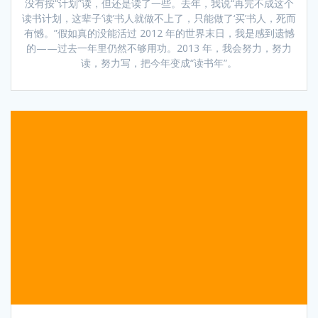
没有按“计划”读，但还是读了一些。去年，我说“再完不成这个
读书计划，这辈子‘读’书人就做不上了，只能做了‘买’书人，死而
有憾。”假如真的没能活过 2012 年的世界末日，我是感到遗憾
的——过去一年里仍然不够用功。2013 年，我会努力，努力
读，努力写，把今年变成“读书年”。