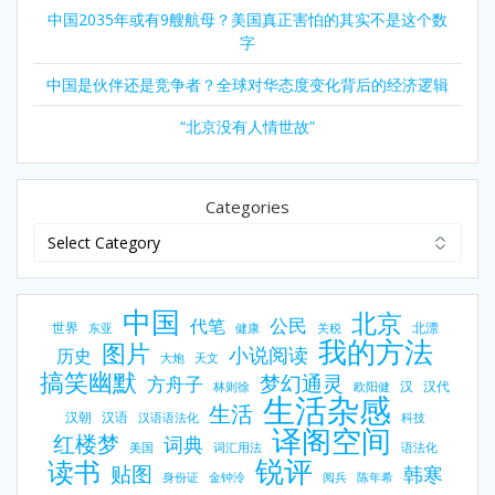
中国2035年或有9艘航母？美国真正害怕的其实不是这个数
字
中国是伙伴还是竞争者？全球对华态度变化背后的经济逻辑
“北京没有人情世故”
Categories
中国
北京
公民
代笔
世界
北漂
东亚
健康
关税
我的方法
图片
小说阅读
历史
大炮
天文
搞笑幽默
梦幻通灵
方舟子
汉
汉代
林则徐
欧阳健
生活杂感
生活
汉朝
汉语
汉语语法化
科技
译阁空间
红楼梦
词典
美国
词汇用法
语法化
锐评
读书
贴图
韩寒
身份证
金钟泠
阅兵
陈年希