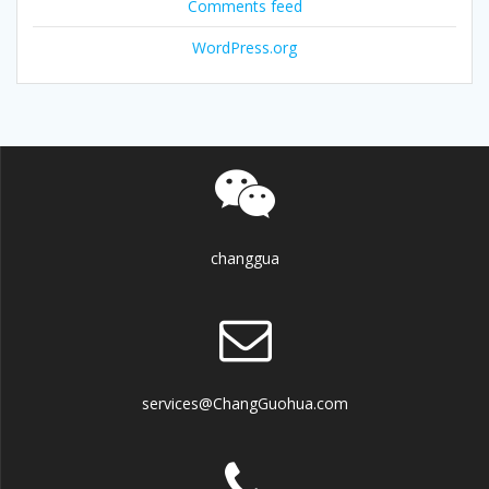
Comments feed
WordPress.org
changgua
services@ChangGuohua.com