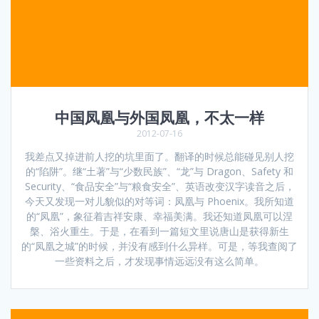
中国凤凰与外国凤凰，不太一样
2012-07-16
我差点又掉进前人挖的坑里面了。翻译的时候总能碰见别人挖
的“陷阱”。继“土著”与“少数民族”、“龙”与 Dragon、Safety 和
Security、“食品安全”与“粮食安全”、英语改变汉字读音之后，
今天又发现一对儿貌似的对等词：凤凰与 Phoenix。我所知道
的“凤凰”，象征着吉祥安康、幸福美满。我还知道凤凰可以涅
槃、浴火重生。于是，在看到一篇短文里说唐山是获得新生
的“凤凰之城”的时候，并没有感到什么异样。可是，等我查阅了
一些资料之后，才发现事情远远没有这么简单。