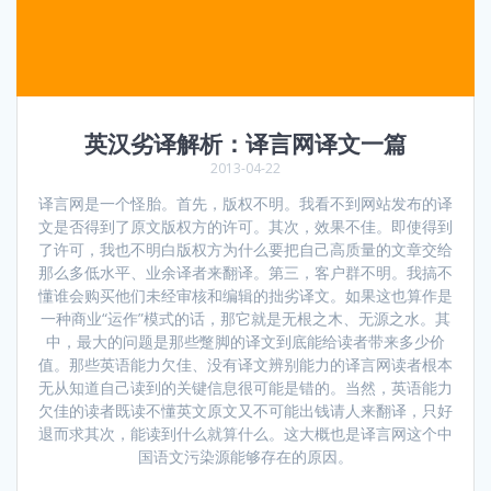
英汉劣译解析：译言网译文一篇
2013-04-22
译言网是一个怪胎。首先，版权不明。我看不到网站发布的译
文是否得到了原文版权方的许可。其次，效果不佳。即使得到
了许可，我也不明白版权方为什么要把自己高质量的文章交给
那么多低水平、业余译者来翻译。第三，客户群不明。我搞不
懂谁会购买他们未经审核和编辑的拙劣译文。如果这也算作是
一种商业“运作”模式的话，那它就是无根之木、无源之水。其
中，最大的问题是那些蹩脚的译文到底能给读者带来多少价
值。那些英语能力欠佳、没有译文辨别能力的译言网读者根本
无从知道自己读到的关键信息很可能是错的。当然，英语能力
欠佳的读者既读不懂英文原文又不可能出钱请人来翻译，只好
退而求其次，能读到什么就算什么。这大概也是译言网这个中
国语文污染源能够存在的原因。