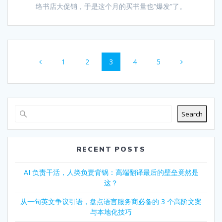
络书店大促销，于是这个月的买书量也“爆发”了。
Posts
Page
Page
Page
Page
Page
1
2
3
4
5
navigation
Search
RECENT POSTS
AI 负责干活，人类负责背锅：高端翻译最后的壁垒竟然是
这？
从一句英文争议引语，盘点语言服务商必备的 3 个高阶文案
与本地化技巧