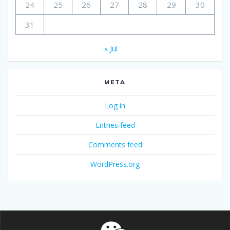
24
25
26
27
28
29
30
31
« Jul
META
Log in
Entries feed
Comments feed
WordPress.org