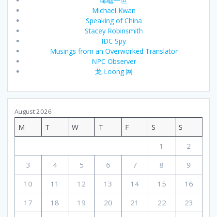
唏嘘一世
Michael Kwan
Speaking of China
Stacey Robinsmith
IDC Spy
Musings from an Overworked Translator
NPC Observer
龙 Loong 网
August 2026
M
T
W
T
F
S
S
1
2
3
4
5
6
7
8
9
10
11
12
13
14
15
16
17
18
19
20
21
22
23