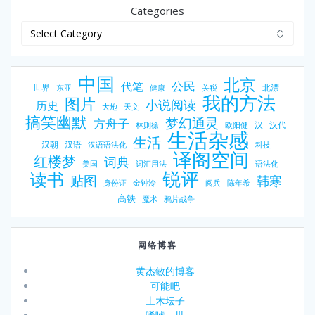
Categories
中国
北京
公民
代笔
世界
北漂
东亚
健康
关税
我的方法
图片
小说阅读
历史
大炮
天文
搞笑幽默
梦幻通灵
方舟子
汉
汉代
林则徐
欧阳健
生活杂感
生活
汉朝
汉语
汉语语法化
科技
译阁空间
红楼梦
词典
美国
词汇用法
语法化
锐评
读书
贴图
韩寒
身份证
金钟泠
阅兵
陈年希
高铁
魔术
鸦片战争
网络博客
黄杰敏的博客
可能吧
土木坛子