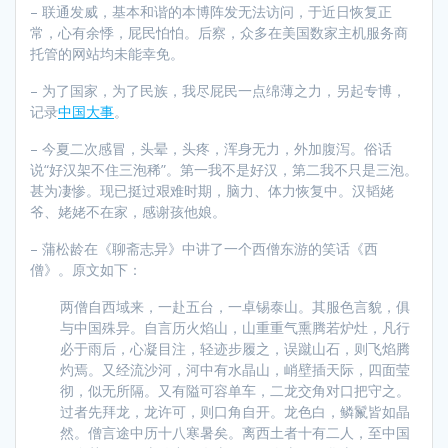
– 联通发威，基本和谐的本博阵发无法访问，于近日恢复正
常，心有余悸，屁民怕怕。后察，众多在美国数家主机服务商
托管的网站均未能幸免。
– 为了国家，为了民族，我尽屁民一点绵薄之力，另起专博，
记录
中国大事
。
– 今夏二次感冒，头晕，头疼，浑身无力，外加腹泻。俗话
说“好汉架不住三泡稀”。第一我不是好汉，第二我不只是三泡。
甚为凄惨。现已挺过艰难时期，脑力、体力恢复中。汉韬姥
爷、姥姥不在家，感谢孩他娘。
– 蒲松龄在《聊斋志异》中讲了一个西僧东游的笑话《西
僧》。原文如下：
两僧自西域来，一赴五台，一卓锡泰山。其服色言貌，俱
与中国殊异。自言历火焰山，山重重气熏腾若炉灶，凡行
必于雨后，心凝目注，轻迹步履之，误蹴山石，则飞焰腾
灼焉。又经流沙河，河中有水晶山，峭壁插天际，四面莹
彻，似无所隔。又有隘可容单车，二龙交角对口把守之。
过者先拜龙，龙许可，则口角自开。龙色白，鳞鬣皆如晶
然。僧言途中历十八寒暑矣。离西土者十有二人，至中国