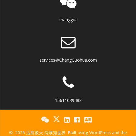
changgua
services@ChangGuohua.com
15611039483
© 2026 活龍谈天 阅读知世界. Built using WordPress and the