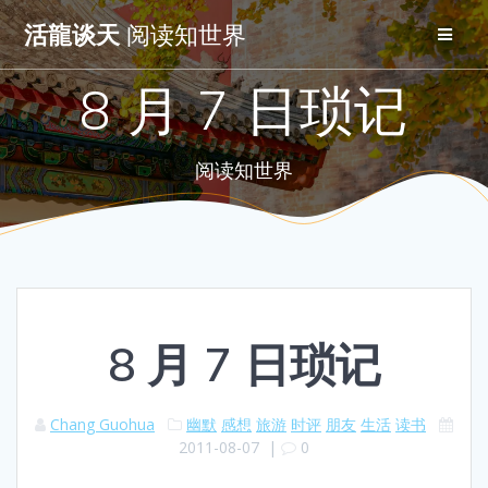
Skip
活龍谈天
阅读知世界
to
content
8 月 7 日琐记
阅读知世界
8 月 7 日琐记
Chang Guohua
幽默
感想
旅游
时评
朋友
生活
读书
2011-08-07
|
0