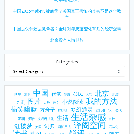
中国2035年或有9艘航母？美国真正害怕的其实不是这个数
字
中国是伙伴还是竞争者？全球对华态度变化背后的经济逻辑
“北京没有人情世故”
Categories
中国
北京
公民
代笔
世界
北漂
东亚
健康
关税
我的方法
图片
小说阅读
历史
大炮
天文
搞笑幽默
梦幻通灵
方舟子
汉
汉代
林则徐
欧阳健
生活杂感
生活
汉朝
汉语
汉语语法化
科技
译阁空间
红楼梦
词典
美国
词汇用法
语法化
锐评
读书
贴图
韩寒