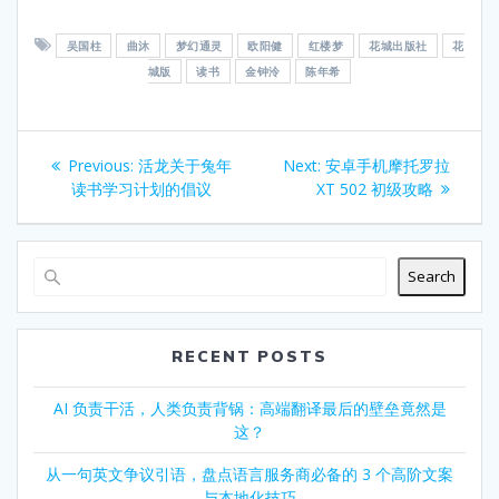
吴国柱
曲沐
梦幻通灵
欧阳健
红楼梦
花城出版社
花
城版
读书
金钟泠
陈年希
Post
Previous
Next
Previous:
活龙关于兔年
Next:
安卓手机摩托罗拉
navigation
post:
post:
读书学习计划的倡议
XT 502 初级攻略
Search
RECENT POSTS
AI 负责干活，人类负责背锅：高端翻译最后的壁垒竟然是
这？
从一句英文争议引语，盘点语言服务商必备的 3 个高阶文案
与本地化技巧