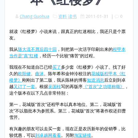
Chang Guohua
资料
读书
2011-01-31
|
0
就读《红楼梦》小说来说，跟真正的红迷相比，我还只是个票
友。
我从
随大流不屑后四十回
，到把第一次活字印刷出来的
程甲本
当作是“真”红楼
，经历一个比较“痛苦”的过程。
我现在不知道自己已经
买了
多少套《红楼梦》小说了。找了好
久的
欧阳健
、
曲沐
、陈年希和金钟泠校注的
花城版程甲本《红
楼梦》
刚刚出了第二版，我从陈林的博客
知道消息
后立刻到卓
越
又订了一套
。根据
吴国柱
写的再版序
《“首次”之功堪称颂》
，
这个版本在以下几点非常特别：
第一，花城版“首次”还程甲本以真本地位。第二，花城版“首
次”不以脂批本为参照系。第三，花城版“首次”将著作权还归曹
雪芹。
有兴趣的朋友可以去买一套，现在正是农历新年的促销季，比
较优惠，可以
到卓越网看看
。另附
淘宝链接
。