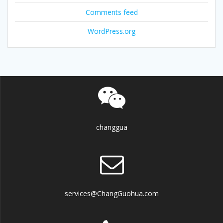
Comments feed
WordPress.org
changgua
services@ChangGuohua.com