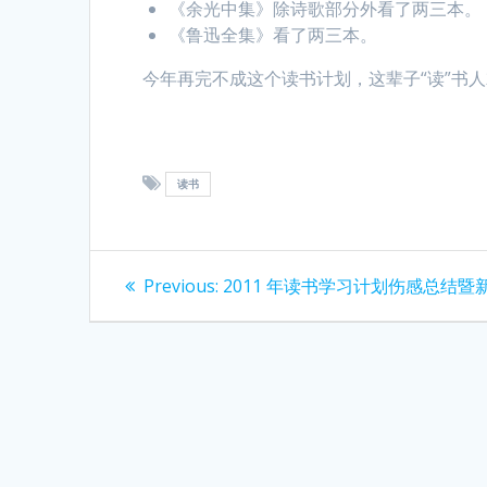
《余光中集》除诗歌部分外看了两三本。
《鲁迅全集》看了两三本。
今年再完不成这个读书计划，这辈子“读”书人
读书
Post
Previous
Previous:
2011 年读书学习计划伤感总结暨
post:
navigation