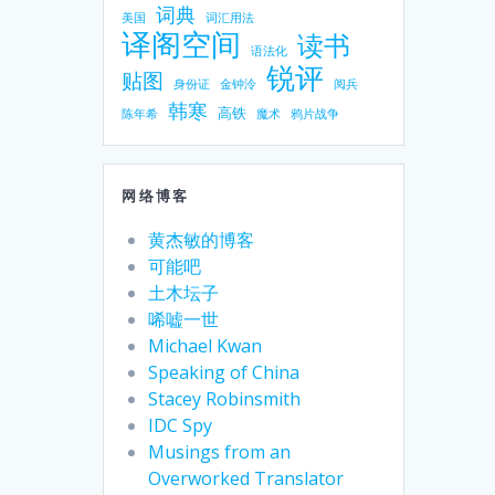
词典
美国
词汇用法
译阁空间
读书
语法化
锐评
贴图
身份证
金钟泠
阅兵
韩寒
高铁
陈年希
魔术
鸦片战争
网络博客
黄杰敏的博客
可能吧
土木坛子
唏嘘一世
Michael Kwan
Speaking of China
Stacey Robinsmith
IDC Spy
Musings from an
Overworked Translator