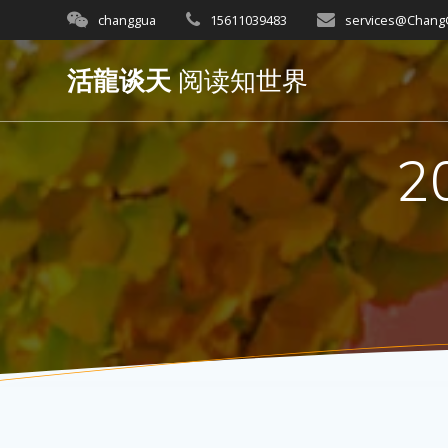
Skip
changgua
15611039483
services@Chan
to
content
活龍谈天
阅读知世界
2