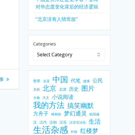
对华态度变化背后的经济逻辑
“北京没有人情世故”
Categories
中国
事
公民
代笔
世界
东亚
健康
北京
图片
历史
北漂
关税
小说阅读
大炮
天文
我的方法
搞笑幽默
梦幻通灵
方舟子
林则徐
欧阳健
生活
汉
汉代
汉朝
汉语
汉语语法化
生活杂感
红楼梦
科技