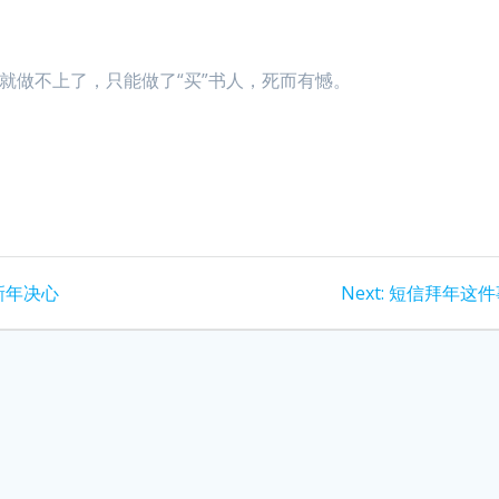
就做不上了，只能做了“买”书人，死而有憾。
Next
新年决心
Next:
短信拜年这件
post: