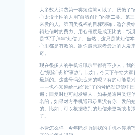
大多数人消费第一类短信就可以了。厌倦了“好得有些
心太没个性的人用“自我创作”的第二类。第
来发的人。第四类祝福的目标明确，适合发给
辑短信时的费力、用心程度是成正比的：“定制
是“写手拜年”短信了。当然，这只是就短信
心里都是有数的。跟你最亲或者最近的人发
奇。
现在很多人的手机通讯录里都有不少人，我的
点“烦恼”或者“事故”。比如，今天下午给
最新的。这些号码怎么来的呢？有的可能是对
——也不知道给已经“废”了的号码发短信中
遍；回复时也可能发错人，如果是通用类短
名的，如果对方手机通讯录里没有你，发的短
的。比如，可以根据收到的短信来更新或者添
了。
不管怎么样，今年除夕听到我的手机不停地“铃
来的龙年的祝福。