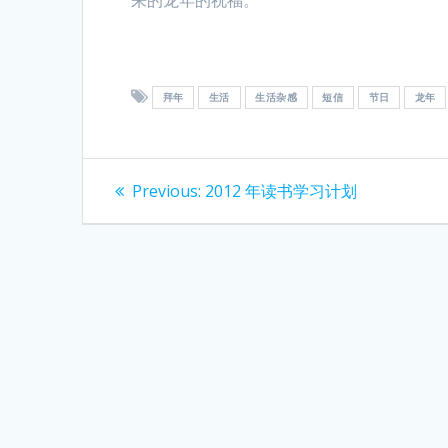
拜年
生活
生活杂感
短信
节日
龙年
Post
Previous
Previous:
2012 年读书学习计划
post:
navigation