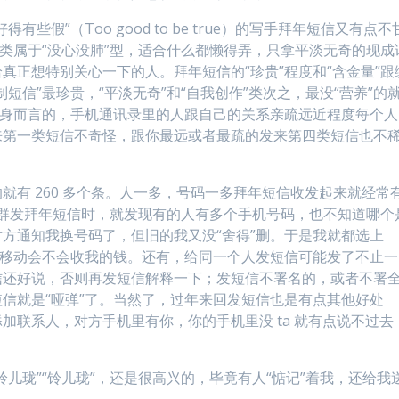
假”（Too good to be true）的写手拜年短信又有点不
三类属于“没心没肺”型，适合什么都懒得弄，只拿平淡无奇的现成
真正想特别关心一下的人。拜年短信的“珍贵”程度和“含金量”跟
短信”最珍贵，“平淡无奇”和“自我创作”类次之，最没“营养”的
本身而言的，手机通讯录里的人跟自己的关系亲疏远近程度每个人
来第一类短信不奇怪，跟你最远或者最疏的发来第四类短信也不
就有 260 多个条。人一多，号码一多拜年短信收发起来就经常
大家群发拜年短信时，就发现有的人有多个手机号码，也不知道哪个
方通知我换号码了，但旧的我又没“舍得”删。于是我就都选上
国移动会不会收我的钱。还有，给同一个人发短信可能发了不止一
信还好说，否则再发短信解释一下；发短信不署名的，或者不署
信就是“哑弹”了。当然了，过年来回发短信也是有点其他好处
加联系人，对方手机里有你，你的手机里没 ta 就有点说不过去
儿珑”“铃儿珑”，还是很高兴的，毕竟有人“惦记”着我，还给我