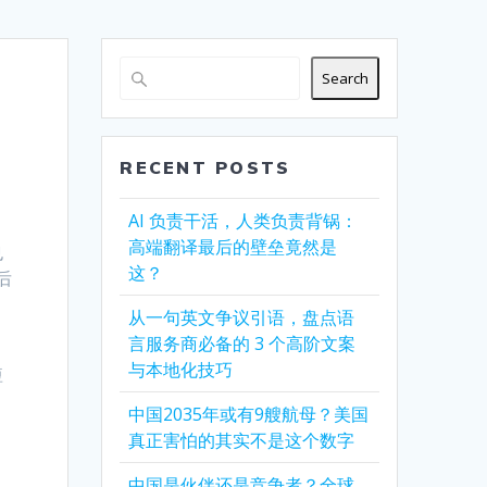
Search
RECENT POSTS
AI 负责干活，人类负责背锅：
高端翻译最后的壁垒竟然是
也
这？
后
从一句英文争议引语，盘点语
言服务商必备的 3 个高阶文案
与本地化技巧
短
，
中国2035年或有9艘航母？美国
真正害怕的其实不是这个数字
中国是伙伴还是竞争者？全球