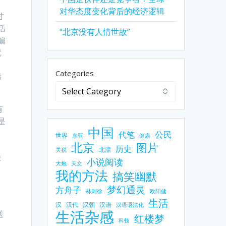
对华态度变化背后的经济逻辑
甘
话
“北京没有人情世故”
编
就
Categories
稀
有
是
中国
公民
代笔
世界
东亚
健康
北京
图片
历史
北漂
关税
全
小说阅读
大炮
天文
我的方法
搞笑幽默
梦幻通灵
方舟子
林则徐
欧阳健
生活
汉
汉代
汉朝
汉语
汉语语法化
生活杂感
送
红楼梦
科技