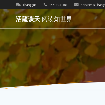
Skip
changgua
15611039483
services@Chan
to
content
活龍谈天
阅读知世界