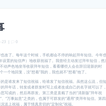
事
1-23
|
0
声也改了。每年这个时候，手机都会不停的响起拜年短信。今年
（新年设置的短信声）地收获祝福了。我曾经主动发过拜年短信，然
经不动声色地坐等收获拜年短信，看看哪些人会在辞旧迎新的时
个一个地回复，没“想着”我的，我也就不“想着”他了。
要的是谁发来了短信祝福，给谁发了短信祝福。虽然这么说，但
好的拜年话，转发或者群发时写上或者改成自己的名字就可以了
思写成的，然后再群发。第三类是直截了当的“清新版”拜年祝
康”、“万事如意”之类的，也属于可群发的“通用”类拜年短信。第四
况送上祝福，属于情真意切的“定制化”祝福。