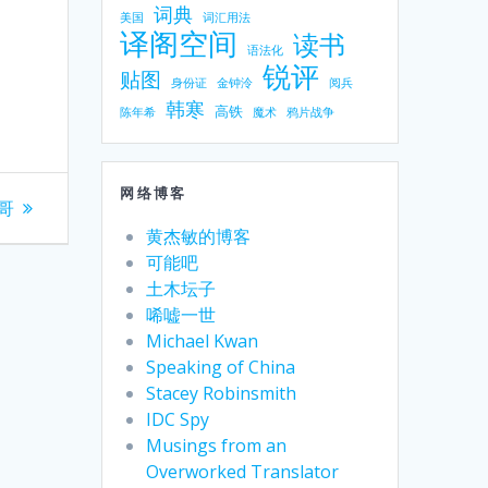
词典
美国
词汇用法
译阁空间
读书
语法化
锐评
贴图
身份证
金钟泠
阅兵
韩寒
高铁
陈年希
魔术
鸦片战争
网络博客
哥
黄杰敏的博客
可能吧
土木坛子
唏嘘一世
Michael Kwan
Speaking of China
Stacey Robinsmith
IDC Spy
Musings from an
Overworked Translator