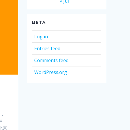
« Jul
META
Log in
Entries feed
Comments feed
WordPress.org
师，
兰
北京