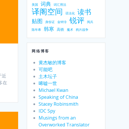
词典
美国
词汇用法
译阁空间
读书
语法化
锐评
贴图
身份证
金钟泠
阅兵
韩寒
高铁
陈年希
魔术
鸦片战争
网络博客
黄杰敏的博客
可能吧
于近
土木坛子
多在
唏嘘一世
Michael Kwan
Speaking of China
Stacey Robinsmith
IDC Spy
Musings from an
Overworked Translator