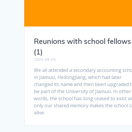
Reunions with school fellows
(1)
2009-08-09
We all attended a secondary accounting sch
in Jiamusi, Heilongjiang, which had later
changed its name and then been upgraded 
be part of the University of Jiamusi. In other
words, the school has long ceased to exist a
only our shared memory makes the school st
alive.