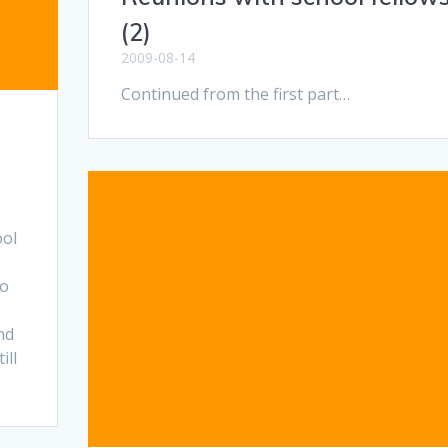
(2)
2009-08-14
Continued from the first part…
ool
to
nd
ill