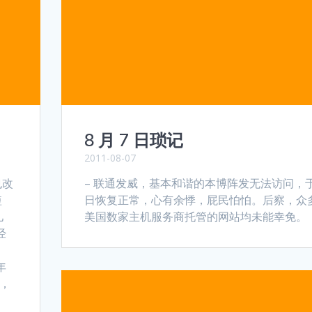
8 月 7 日琐记
2011-08-07
也改
– 联通发威，基本和谐的本博阵发无法访问，
短
日恢复正常，心有余悸，屁民怕怕。后察，众
儿
美国数家主机服务商托管的网站均未能幸免。
经
年
我，
，