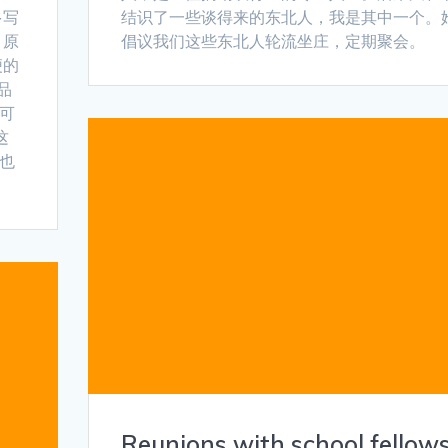
多写
结识了一些谈得来的东北人，我是其中一个。
。原
倡议我们这些东北人轮流坐庄，定期聚会。
便的
品
话可
这
的也
Reunions with school fellow