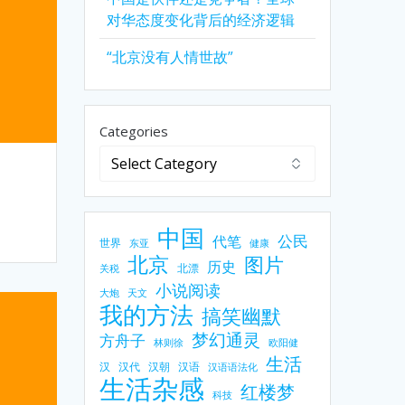
对华态度变化背后的经济逻辑
“北京没有人情世故”
Categories
中国
公民
代笔
世界
东亚
健康
北京
图片
历史
北漂
关税
小说阅读
大炮
天文
我的方法
搞笑幽默
梦幻通灵
方舟子
林则徐
欧阳健
生活
汉
汉代
汉朝
汉语
汉语语法化
生活杂感
红楼梦
科技