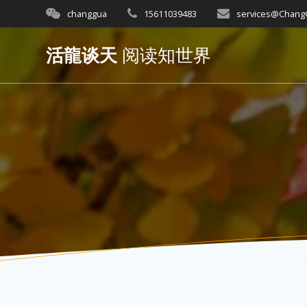
Skip
changgua
15611039483
services@Chan
to
content
活龍谈天
阅读知世界