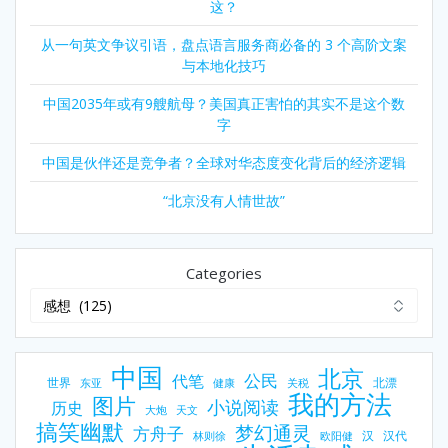
这？
从一句英文争议引语，盘点语言服务商必备的 3 个高阶文案
与本地化技巧
中国2035年或有9艘航母？美国真正害怕的其实不是这个数
字
中国是伙伴还是竞争者？全球对华态度变化背后的经济逻辑
“北京没有人情世故”
Categories
中国
北京
公民
代笔
世界
北漂
东亚
健康
关税
我的方法
图片
小说阅读
历史
大炮
天文
搞笑幽默
梦幻通灵
方舟子
汉
汉代
林则徐
欧阳健