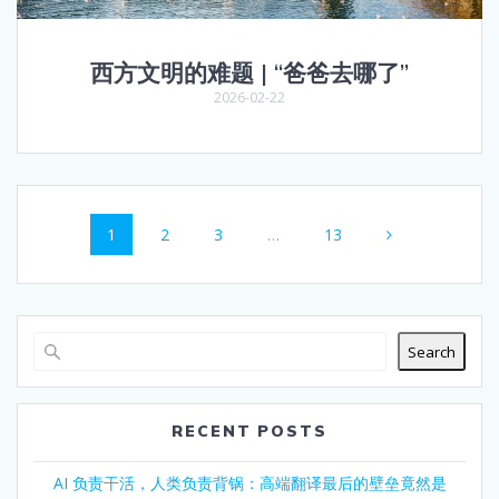
西方文明的难题 | “爸爸去哪了”
2026-02-22
Posts
Page
Page
Page
Page
1
2
3
…
13
navigation
Search
RECENT POSTS
AI 负责干活，人类负责背锅：高端翻译最后的壁垒竟然是