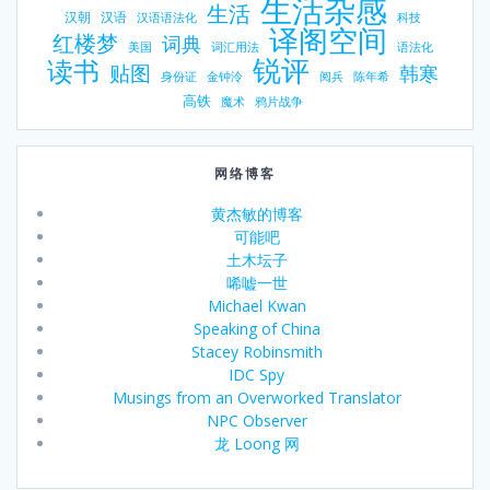
生活杂感
生活
汉朝
汉语
汉语语法化
科技
译阁空间
红楼梦
词典
美国
词汇用法
语法化
锐评
读书
贴图
韩寒
身份证
金钟泠
阅兵
陈年希
高铁
魔术
鸦片战争
网络博客
黄杰敏的博客
可能吧
土木坛子
唏嘘一世
Michael Kwan
Speaking of China
Stacey Robinsmith
IDC Spy
Musings from an Overworked Translator
NPC Observer
龙 Loong 网