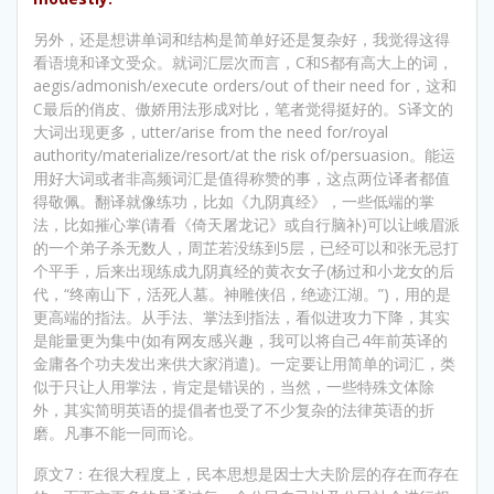
另外，还是想讲单词和结构是简单好还是复杂好，我觉得这得
看语境和译文受众。就词汇层次而言，C和S都有高大上的词，
aegis/admonish/execute orders/out of their need for，这和
C最后的俏皮、傲娇用法形成对比，笔者觉得挺好的。S译文的
大词出现更多，utter/arise from the need for/royal
authority/materialize/resort/at the risk of/persuasion。能运
用好大词或者非高频词汇是值得称赞的事，这点两位译者都值
得敬佩。翻译就像练功，比如《九阴真经》，一些低端的掌
法，比如摧心掌(请看《倚天屠龙记》或自行脑补)可以让峨眉派
的一个弟子杀无数人，周芷若没练到5层，已经可以和张无忌打
个平手，后来出现练成九阴真经的黄衣女子(杨过和小龙女的后
代，“终南山下，活死人墓。神雕侠侣，绝迹江湖。”)，用的是
更高端的指法。从手法、掌法到指法，看似进攻力下降，其实
是能量更为集中(如有网友感兴趣，我可以将自己4年前英译的
金庸各个功夫发出来供大家消遣)。一定要让用简单的词汇，类
似于只让人用掌法，肯定是错误的，当然，一些特殊文体除
外，其实简明英语的提倡者也受了不少复杂的法律英语的折
磨。凡事不能一同而论。
原文7：在很大程度上，民本思想是因士大夫阶层的存在而存在