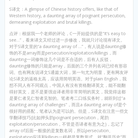
S译文：A glimpse of Chinese history offers, like that of
Western history, a daunting array of poignant persecution,
demeaning exploitation and brutal killings.
点评：根据我一个老师的评论，C一开始提供的是“It’s easy to
see…”，看来译文又经过进一步修改，我就只讨论现有译文。
对于S译文里的“a daunting array of …”，有人说是daunting修
饰的不是array而是persecution/exploitation/killings，而
daunting一词修饰这几个词是不合适的，后有人反驳，
daunting修饰的只能是array，后面的三个并列名词已经有形容
词。也有网友说译文S通篇大词，第一句尤为明显，更有网友评
论S译文的逼格太高，应该用简明英语。对于plain English，我
想不同人有不同观点，中国人有没有资格翻译英文，能不能翻
得好英文，是不是要强迫译者用非常简明的英文，我觉得这都
是要仁者见仁智者见智的。笔者考二口练实务时，就听到过“a
daunting array of challenges”，而且a daunting array of是个
很好用的搭配，笔者认为是可以的。但是，S译文在注意一些文
学翻译技巧(比如押头韵poignant persecution，尾韵
exploitation/persecution，不管是否译者有意为之)，忘记了
array of后面一般接的是复数名词，所以persecution、
exploitation应该和killings一样都是复数形式。就“翻开历史”而