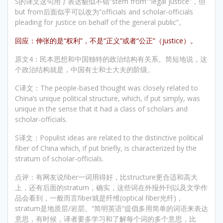
S的译文这句用了表达貌似不错“stem from”“legal justice”，但
but from后面似乎可以改为“officials and scholar-officials
pleading for justice on behalf of the general public”。
回应：伸张的是“权利”，不是“正义”或者“公正”（justice）。
原文4：民本思想和中国独特的政治结构有关系。简短地说，这
个政治结构就是，中国有士和士大夫的阶级。
C译文：The people-based thought was closely related to
China’s unique political structure, which, if put simply, was
unique in the sense that it had a class of scholars and
scholar-officials.
S译文：Populist ideas are related to the distinctive political
fiber of China which, if put briefly, is characterized by the
stratum of scholar-officials.
点评：有网友说fiber一词用得好，比structure更合适和高大
上，还有后面的stratum，确实，这些词在外报外刊以及文学作
品会看到，一般而言fiber就是纤维(optical fiber光纤)，
stratum是地质层/岩层。“简明英语”提倡多用简单的词语来表达
意思，有时候，译者要多学习和了解每个词的多个意思，比