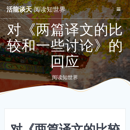
Skip
活龍谈天
阅读知世界
to
content
对《两篇译文的比
较和一些讨论》的
回应
阅读知世界
对《两篇译文的比较