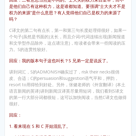
是他们自己有这种权力，这是谁都知道。要强调“士大夫才不是
权力的来源”是什么意思？有人觉得他们自己是权力的来源了
吗？
C译文的第二句有点长，第一和第三句长度处理得很好，如果一
个句子(虽然是书面的)太长，而且介词/代词连续出现(新闻报道
和文学型作品除外，这点请注意)，给读者会带来一些阅读的压
力。S的连贯性较好。
回应：我的版本句子这也叫长？S 兄弟一定是说反了。
讲到词汇，S的ADMONISH确实过了，risk their necks很俏
皮、合适；C的persuasion和suggestion语气平和，押韵，
resort to用得恰到好处。另外，张健老师的《外宣翻译》(本土
语言新闻的英译)讲到新闻汉译英尽量用短词，我们看到S译文
的第一行大部分词都很短，这可以加快阅读，当然C译文也做得
很好。
回应：
1. 看来现在 S 和 C 开始混乱了。