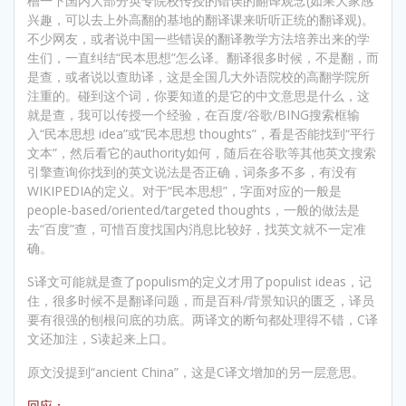
槽一下国内大部分英专院校传授的错误的翻译观念(如果大家感
兴趣，可以去上外高翻的基地的翻译课来听听正统的翻译观)。
不少网友，或者说中国一些错误的翻译教学方法培养出来的学
生们，一直纠结“民本思想”怎么译。翻译很多时候，不是翻，而
是查，或者说以查助译，这是全国几大外语院校的高翻学院所
注重的。碰到这个词，你要知道的是它的中文意思是什么，这
就是查，我可以传授一个经验，在百度/谷歌/BING搜索框输
入“民本思想 idea”或“民本思想 thoughts”，看是否能找到“平行
文本”，然后看它的authority如何，随后在谷歌等其他英文搜索
引擎查询你找到的英文说法是否正确，词条多不多，有没有
WIKIPEDIA的定义。对于“民本思想”，字面对应的一般是
people-based/oriented/targeted thoughts，一般的做法是
去“百度”查，可惜百度找国内消息比较好，找英文就不一定准
确。
S译文可能就是查了populism的定义才用了populist ideas，记
住，很多时候不是翻译问题，而是百科/背景知识的匮乏，译员
要有很强的刨根问底的功底。两译文的断句都处理得不错，C译
文还加注，S读起来上口。
原文没提到“ancient China”，这是C译文增加的另一层意思。
回应：