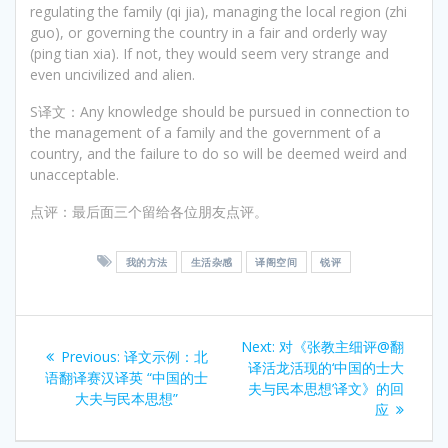
regulating the family (qi jia), managing the local region (zhi
guo), or governing the country in a fair and orderly way
(ping tian xia). If not, they would seem very strange and
even uncivilized and alien.
S译文：Any knowledge should be pursued in connection to
the management of a family and the government of a
country, and the failure to do so will be deemed weird and
unacceptable.
点评：最后面三个留给各位朋友点评。
我的方法
生活杂感
译阁空间
锐评
Post
Next
Next:
对《张教主细评@翻
Previous
Previous:
译文示例：北
navigation
post:
译活龙活现的‘中国的士大
post:
语翻译赛汉译英 “中国的士
夫与民本思想’译文》的回
大夫与民本思想”
应