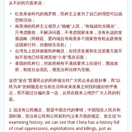
从不好的方面来说：
红色革命时代的俄罗斯，民粹主义者为了自己的理想可以搞
恐怖活动；
南美洲的民粹主义领导人“贿赂”人民，“有钱就吃光喝光”，
只考虑眼前，不解决问题，不考虑国家未来，没有长远的发
展战略（阿根廷、委内瑞拉等南美多个国家曾有机会跻身发
达国家行列，但都错失良机）；
台湾岛上也徘徊着民粹幽灵，在经济发展和生活质量方面不
知不觉地已经亚洲其他“小龙”甩在后面；
泰国的民粹们，对政府稍有不满就要求上街游行，围攻政
府，制造社会混乱，视宪法和法律为无物。
这些“迎合”普通民众的民粹做法对广大民众未必是好事，而“以
民为本”的精髓是在当前生活和未来发展之间找到最好的平衡
点，而不能过分偏向某一边，从而在根本上维护广大人民的利
益。
2. 说没有公民概念，那是中国古代的事情，中国现在人民共和
国时期，宪法有公民和公民权利与义务方面的规定。前文说“In
examining history, we can see that China has a history full
of cruel oppressions, exploitations and killings, just as