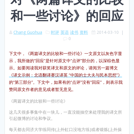
和一些讨论》的回应
Chang Guohua
时评
英语
读书
资料
2014-03-10
|
0
下文中，《两篇译文的比较和一些讨论》一文原文以灰色字显
示，我所做的“回应”是针对原文中“点评”部分的，以深棕色显
示。如要阅读我对获奖译文和原文的评论，请阅另一篇博文
《译文示例：北语翻译赛汉译英 “中国的士大夫与民本思想”》
的“第三部分”。下文中，如果有的“点评”没有“回应”，则表示我
赞同原文作者的意见或者暂无意见。
《两篇译文的比较和一些讨论》
这几天很多事集中在一块儿，一直没能抽空来处理我的译文所
引起微博的讨论和争议。
每天都去同济大学练同传(上外虹口没地方练)或者锻炼(上外操