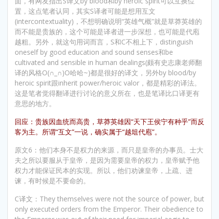
面，有网友指出S译文by blood和by heroic spirit可以互换位
置，这点笔者认同，其实S译者可能是想用互文
(intercontextuality)，不想明确说明“英雄气概”就是草莽英雄的
而不能是贵族的，这个可能是译者进一步深想，也可能是代庖
越粗。另外，就这句用词而言，S和C不相上下，distinguish
oneself by good education and sound senses和be
cultivated and sensible in human dealings(颇有史志康老师翻
译的风格O(∩_∩)O哈哈~)都是很好的译文，另外by blood/by
heroic spirit跟inherit power/heroic valor，都是精彩的译法。
这是笔者觉得翻译进行讨论的意义所在，也是笔译比口译更有
意思的地方。
回应：贵族因血统而高贵，草莽英雄因“天下王侯宁有种乎”而反
客为主。所谓“互文”一说，确实属于“越俎代庖”。
原文6：他们本身不是权力的来源，而只是皇帝的办事员。士大
夫之所以要服从于皇帝，是因为需要皇帝的权力，皇帝赋予他
权力才能保证民本的实现。所以，他们劝谏皇帝，上疏、进
谏，有时候是不要命的。
C译文：They themselves were not the source of power, but
only executed orders from the Emperor. Their obedience to