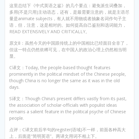
这里总结下《中式英语之鉴》的几个要点：避免派生词叠加，
多用(不是只用)主动语态，还有，是最需要注意的，就是主语尽
量是animate subjects，有人就不用物或者抽象名词作句子主
语，但，注意，这是相对的。如何提高自己鉴别和选词能力，
READ EXTENSIVELY AND CRITICALLY。
原文8：虽然今天的中国跟传统上的中国相比已经面目全非了，
但这一特点仍然依稀可见，在中国人的政治心理上仍然相当明
显。
C译文：Today, the people-based thought features
prominently in the political mindset of the Chinese people,
though China is no longer the same as it was in the old
days.
S译文：Though China’s present differs vastly from its past,
the association of scholar-officials with populist ideas
remains a salient feature in the political psyche of Chinese
people.
点评：C译文前后半句的register(语域)不一样，前面各种高大
上，后面是“简明英语”。两译文用词不相上下。