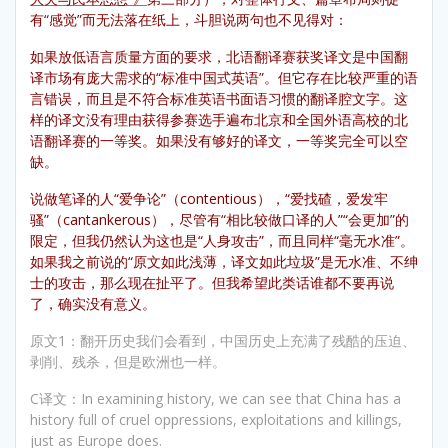
有“感觉”而无法落在纸上，斗胆说两句也不见得对：
如果放低语言质量方面的要求，北语翻译赛获奖译文是中国翻
译市场有庞大需求的“标准中国式英语”。但它存在比较严重的语
言错误，而且是不符合标准英语书面语习惯的翻译腔文字。这
样的译文没有理由获得参赛选手遍布北京和全国外语高校的北
语翻译赛的一等奖。如果没有够好的译文，一等奖完全可以空
缺。
说做笔译的人“爱争论”（contentious），“爱找碴，爱发牢
骚”（cantankerous），尽管有“相比较做口译的人”“会更加”的
限定，但我仍然认为这也是“人身攻击”，而且同样“毫无水准”。
如果我之前说的“原文如此浅薄，译文如此垃圾”是无水准、不绅
士的攻击，那么现在扯平了。但我希望此类话谁都不要再说
了，确实没有意义。
原文1：翻开历史我们会看到，中国历史上充满了残酷的压迫、
剥削、残杀，但是欧洲也一样。
C译文：In examining history, we can see that China has a
history full of cruel oppressions, exploitations and killings,
just as Europe does.