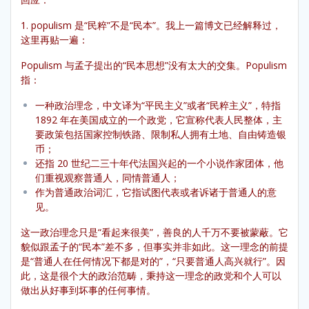
1. populism 是“民粹”不是“民本”。我上一篇博文已经解释过，
这里再贴一遍：
Populism 与孟子提出的“民本思想”没有太大的交集。Populism
指：
一种政治理念，中文译为“平民主义”或者“民粹主义”，特指
1892 年在美国成立的一个政党，它宣称代表人民整体，主
要政策包括国家控制铁路、限制私人拥有土地、自由铸造银
币；
还指 20 世纪二三十年代法国兴起的一个小说作家团体，他
们重视观察普通人，同情普通人；
作为普通政治词汇，它指试图代表或者诉诸于普通人的意
见。
这一政治理念只是“看起来很美”，善良的人千万不要被蒙蔽。它
貌似跟孟子的“民本”差不多，但事实并非如此。这一理念的前提
是“普通人在任何情况下都是对的”，“只要普通人高兴就行”。因
此，这是很个大的政治范畴，秉持这一理念的政党和个人可以
做出从好事到坏事的任何事情。