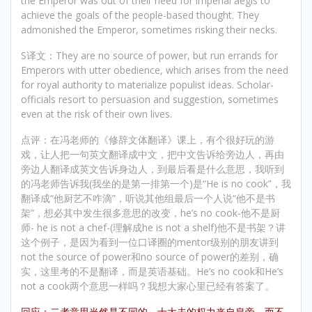
the Emperor was out of their need for imperial aegis to
achieve the goals of the people-based thought. They
admonished the Emperor, sometimes risking their necks.
S译文：They are no source of power, but run errands for
Emperors with utter obedience, which arises from the need
for royal authority to materialize populist ideas. Scholar-
officials resort to persuasion and suggestion, sometimes
even at the risk of their own lives.
点评：在冯老师的《修辞文体翻译》课上，有个很好玩的游
戏，让人把一句英文翻译成中文，把中文告诉给旁边人，再由
旁边人翻译成英文告诉身边人，到最后看是什么意思，我听到
的冯老师告诉我(我坐的是第一排第一个)是“He is no cook”，我
翻译成“他厨艺不咋滴”，听说其他组最后一个人说“他不是书
架”，想必其中发生很多意思的改变，he’s no cook-他不是厨
师- he is not a chef-(理解成he is not a shelf)他不是书架？讲
这个例子，是因为看到一位口译圈的mentor级别的朋友讲到
not the source of power和no source of power的差别，确
实，这里考的不是翻译，而是英语基础。He’s no cook和He’s
not a cook两个意思一样吗？我想大家心里已经有答案了。
回应：二者意思当然是不同的。士大夫的权力来自皇帝，而不