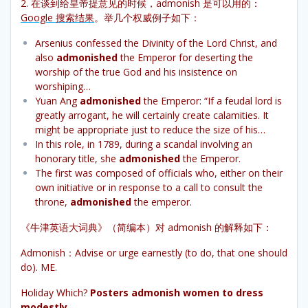
2. 在谈到给皇帝提意见的时候，admonish 是可以用的：
Google 搜索结果
。举几个权威例子如下：
Arsenius confessed the Divinity of the Lord Christ, and
also
admonished
the Emperor for deserting the
worship of the true God and his insistence on
worshiping…
Yuan Ang
admonished
the Emperor: “If a feudal lord is
greatly arrogant, he will certainly create calamities. It
might be appropriate just to reduce the size of his…
In this role, in 1789, during a scandal involving an
honorary title, she
admonished
the Emperor.
The first was composed of officials who, either on their
own initiative or in response to a call to consult the
throne,
admonished
the emperor.
《牛津英语大词典》（简编本）对 admonish 的解释如下：
Admonish：Advise or urge earnestly (to do, that one should
do). ME.
Holiday Which?
Posters admonish women to dress
modestly.