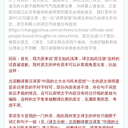
道为何大家不能和和气气地就事论事，为何要人身攻击。正是
因为我几位非常敬仰的老师受到毫无水准的攻击，我打算作为
原PO主写篇文章，把一位“译界前辈”的译文和自己的译文作对
比，原文和两人的译文均未做任何改动
(https://changguohua.com/archives/scholar-officials-and-
people-based-thoughts-in-china.html)。原文分成12个部分，
每部分原文、C译文、S译文和点评四个板块。为保护隐私和各
位博友公平判断，我只保留两位译者姓名的首字母。
回应：首先，我为原来说“原文如此浅薄，译文如此垃圾”这样的
话真诚道歉。我对原文的评价原本可以从客观角度出发，比如
这样：
北语翻译赛汉译英“中国的士大夫与民本思想”一文的原文很明显
是采访录音的字对字转写，部分内容表述不清，存在句子词意
前后矛盾的情况。这可以表明文字内容没有经过仔细的复核与
编辑，这样的文字拿来做翻译比赛的原文，实属匪夷所思、考
虑不周。
英语至今是我的一门外语，因此我对英文译文的评价只能限于
词汇和句子一级（见
《译文示例：北语翻译赛汉译英 “中国的士
大夫与民本思想”》
第三部分），对整体行文、篇章布局则徒