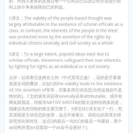
的。而西方更多的是通过每一个公民自己以及公民社会进行权
利上的斗争来保障自己的利益。
C译文：The viability of the people-based thought was
largely attributable to the existence of scholar-officials as a
class. In contrast, the interests of the people in the West
was protected more by the assertion of the rights by
individual citizens severally and civil society as a whole.
S译文：To a large extent, populist ideas exist due to
scholar-officials. Westerners safeguard their own interests
by fighting for rights as an individual or a civil society.
点评：以前看过皮姆女士的《中式英语之鉴》，说的是尽量避
免派生词的叠加，比如C的the viability leads to the existence
of, the assertion of等等，尽量多用主动语态(当然这规则不是
绝对的)。C文的派生词还有severally还有attributable。或许有
网友跟我说，培根等NATIVE WRITER的散文这种结构多的是，
我建议先把培根的散文看完整了。S译文比C译文短了一行，究
其原因是主动语态的使用，这点不难看出。高段位的英译文很
讲究排比和对仗，这点S的最后一句比C的最后一句要好，两个
as结构并置(or后面加一个as会不会更好？)。