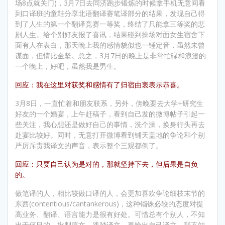
场8点就关门)，3月7日去同济跑步锻炼的时候拿手机无意间看
到口译班的童鞋分享北语翻译赛笔译部分的结果，发现自己得
到了人生的第一个翻译竞赛一等奖，终结了只能拿三等奖的悲
剧人生。给个别好友报了喜讯，结果碰到操场对面女生宿舍下
面有人在表白，那天晚上我的感情貌似也一锤定音，虽然未曾
谋面，但情比金坚。总之，3月7日的晚上是非常忙碌和浪漫的
一个晚上，好吧，虽然我是男生。
回应：我在这里对获奖和感情有了归宿由衷表示恭喜。
3月8日，一直忙着和朋友联系，另外，傍晚要去大学+研究生
好友的一个婚宴，上午赶稿子，看到自己发的微博帖子引起一
些关注，我心想还是做好自己的事情，洗个澡，换身行头再去
赴宴比较好。同时，无意打开微博看到铺天盖地的争论和个别
严厉斥责我译文的声音，表示整个三观都倒了。
回应：只要自己认为是对的，那就坚持下去，但后果是自负
的。
做笔译的人，相比较做口译的人，会更加喜欢争论细枝末节的
东西(contentious/cantankerous)，这种锱铢必较的态度对提
高业务、翻译、语言能力是很有好处。可惜总有个别人，不知
出于何目的，批判原文、践踏译文，再给出自己译文。我不知