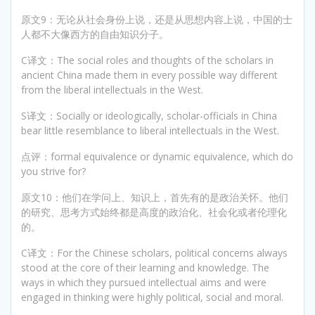
原文9：无论从社会身份上说，还是从思想内容上说，中国的士
人都不大像西方的自由知识分子。
C译文：The social roles and thoughts of the scholars in
ancient China made them in every possible way different
from the liberal intellectuals in the West.
S译文：Socially or ideologically, scholar-officials in China
bear little resemblance to liberal intellectuals in the West.
点评：formal equivalence or dynamic equivalence, which do
you strive for?
原文10：他们在学问上、知识上，首先有的是政治关怀。他们
的研究、思考方式始终都是高度的政治化、社会化或者伦理化
的。
C译文：For the Chinese scholars, political concerns always
stood at the core of their learning and knowledge. The
ways in which they pursued intellectual aims and were
engaged in thinking were highly political, social and moral.