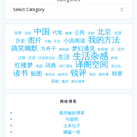
中国
北京
公民
代笔
世界
北漂
东亚
健康
关税
我的方法
图片
小说阅读
历史
大炮
天文
搞笑幽默
梦幻通灵
方舟子
汉
汉代
林则徐
欧阳健
生活杂感
生活
汉朝
汉语
汉语语法化
科技
译阁空间
红楼梦
词典
美国
词汇用法
语法化
锐评
读书
贴图
韩寒
身份证
金钟泠
阅兵
陈年希
高铁
魔术
鸦片战争
网络博客
黄杰敏的博客
可能吧
土木坛子
唏嘘一世