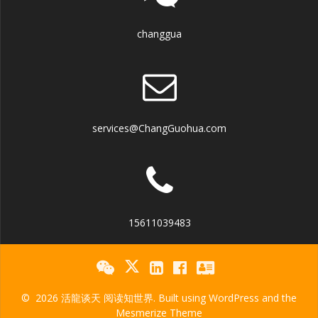
changgua
services@ChangGuohua.com
15611039483
© 2026 活龍谈天 阅读知世界. Built using WordPress and the
Mesmerize Theme