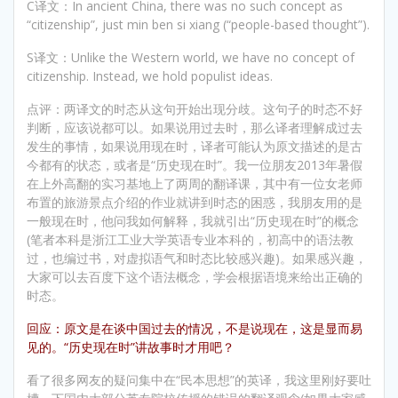
C译文：In ancient China, there was no such concept as
“citizenship”, just min ben si xiang (“people-based thought”).
S译文：Unlike the Western world, we have no concept of
citizenship. Instead, we hold populist ideas.
点评：两译文的时态从这句开始出现分歧。这句子的时态不好
判断，应该说都可以。如果说用过去时，那么译者理解成过去
发生的事情，如果说用现在时，译者可能认为原文描述的是古
今都有的状态，或者是“历史现在时”。我一位朋友2013年暑假
在上外高翻的实习基地上了两周的翻译课，其中有一位女老师
布置的旅游景点介绍的作业就讲到时态的困惑，我朋友用的是
一般现在时，他问我如何解释，我就引出“历史现在时”的概念
(笔者本科是浙江工业大学英语专业本科的，初高中的语法教
过，也编过书，对虚拟语气和时态比较感兴趣)。如果感兴趣，
大家可以去百度下这个语法概念，学会根据语境来给出正确的
时态。
回应：原文是在谈中国过去的情况，不是说现在，这是显而易
见的。“历史现在时”讲故事时才用吧？
看了很多网友的疑问集中在“民本思想”的英译，我这里刚好要吐