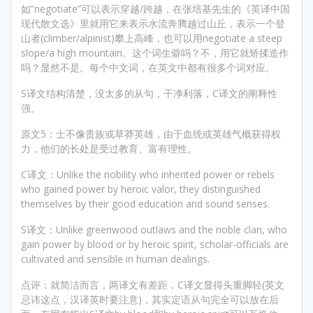
如“negotiate”可以表示穿越/跨越，在张培基先生的《英译中国
现代散文选》里就用它来表示水流奔腾越过山丘，表示一个登
山者(climber/alpinist)攀上高峰，也可以用negotiate a steep
slope/a high mountain。这个词生僻吗？不，用它就矫揉造作
吗？显然不是。每个中文词，在英文中都有很多个词对应。
S译文结构清楚，没太多的从句，干净利落，C译文的阐释性
强。
原文5：士不像贵族或草莽英雄，由于血统或英雄气概获得权
力，他们的长处是受过教育、富有理性。
C译文：Unlike the nobility who inherited power or rebels
who gained power by heroic valor, they distinguished
themselves by their good education and sound senses.
S译文：Unlike greenwood outlaws and the noble clan, who
gain power by blood or by heroic spirit, scholar-officials are
cultivated and sensible in human dealings.
点评：就简洁而言，两译文有差距，C译文显得头重脚轻(英文
忌讳这点，汉译英时要注意)，其实定语从句完全可以放在后