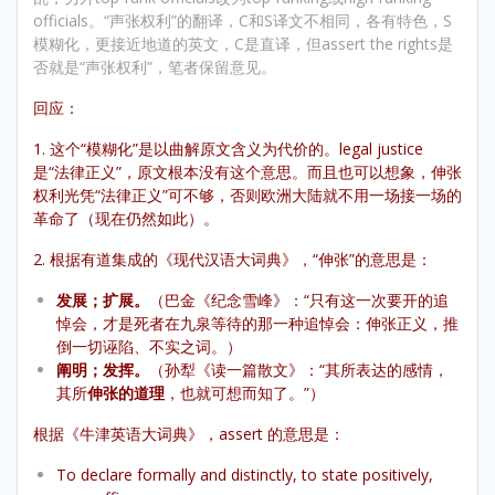
officials。“声张权利”的翻译，C和S译文不相同，各有特色，S
模糊化，更接近地道的英文，C是直译，但assert the rights是
否就是“声张权利”，笔者保留意见。
回应：
1. 这个“模糊化”是以曲解原文含义为代价的。legal justice
是“法律正义”，原文根本没有这个意思。而且也可以想象，伸张
权利光凭“法律正义”可不够，否则欧洲大陆就不用一场接一场的
革命了（现在仍然如此）。
2. 根据有道集成的《现代汉语大词典》，“伸张”的意思是：
发展；扩展。
（巴金《纪念雪峰》：“只有这一次要开的追
悼会，才是死者在九泉等待的那一种追悼会：伸张正义，推
倒一切诬陷、不实之词。）
阐明；发挥。
（孙犁《读一篇散文》：“其所表达的感情，
其所
伸张的道理
，也就可想而知了。”）
根据《牛津英语大词典》，assert 的意思是：
To declare formally and distinctly, to state positively,