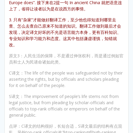
Europe does”. 接下来在2提一句 In ancient China 就把语意连
上了，省得让读者以为是在说西方的事情。
3. 只有“杂家”才能做好翻译工作，至少他也得知道到哪里去
查、怎么去查自己原来不知道的知识。翻译工作做到最后才会
发现，决定译文好坏的不光是语言能力本身，更有百科知识、
专业知识和学习能力和态度。这其中包括谦虚谨慎，知错就
改。
原文3：人民生活的保障，不是通过伸张权利，而是通过例如官
员和士人为民请命诸如此类。
C译文：The life of the people was safeguarded not by their
asserting the rights, but by officials and scholars pleading
for it on behalf of the people.
S译文：The improvement of people’s life stems not from
legal justice, but from pleading by scholar-officials and
officials to top-rank officials or emperors on behalf of the
general public.
点评：C译文的结构很好，长短合适，S译文最后的结构有点混
乱，另外top-rank officials改为top-ranking或high-ranking