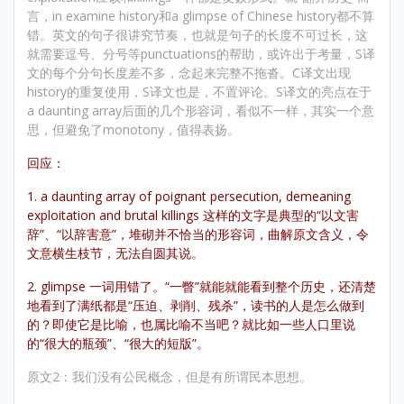
言，in examine history和a glimpse of Chinese history都不算
错。英文的句子很讲究节奏，也就是句子的长度不可过长，这
就需要逗号、分号等punctuations的帮助，或许出于考量，S译
文的每个分句长度差不多，念起来完整不拖沓。C译文出现
history的重复使用，S译文也是，不置评论。S译文的亮点在于
a daunting array后面的几个形容词，看似不一样，其实一个意
思，但避免了monotony，值得表扬。
回应：
1. a daunting array of poignant persecution, demeaning
exploitation and brutal killings 这样的文字是典型的“以文害
辞”、“以辞害意”，堆砌并不恰当的形容词，曲解原文含义，令
文意横生枝节，无法自圆其说。
2. glimpse 一词用错了。“一瞥”就能就能看到整个历史，还清楚
地看到了满纸都是“压迫、剥削、残杀”，读书的人是怎么做到
的？即使它是比喻，也属比喻不当吧？就比如一些人口里说
的“很大的瓶颈”、“很大的短版”。
原文2：我们没有公民概念，但是有所谓民本思想。