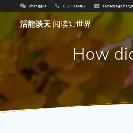
Skip
changgua
15611039483
services@Chan
to
content
活龍谈天
阅读知世界
How did