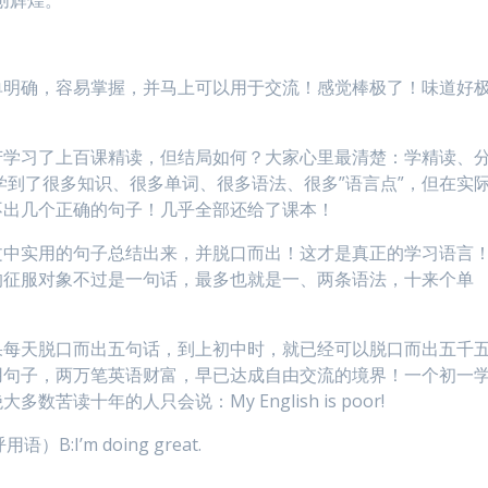
单明确，容易掌握，并马上可以用于交流！感觉棒极了！味道好
苦学习了上百课精读，但结局如何？大家心里最清楚：学精读、
学到了很多知识、很多单词、很多语法、很多”语言点”，但在实
不出几个正确的句子！几乎全部还给了课本！
文中实用的句子总结出来，并脱口而出！这才是真正的学习语言
的征服对象不过是一句话，最多也就是一、两条语法，十来个单
果每天脱口而出五句话，到上初中时，就已经可以脱口而出五千
用句子，两万笔英语财富，早已达成自由交流的境界！一个初一
读十年的人只会说：My English is poor!
语）B:I’m doing great.