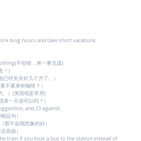
k long hours and take short vacations.
es nothing(不犯错，将一事无成)
大名！)
onths.（他已经失业好几个月了。）
offee?（要不要来杯咖啡？）
是好意的。）(美国电影常用)
y off?（我请一天假可以吗？）
uggestion, and 23 against.
用精品句）
pected. （那不如我想象的好）
店还高级）
 train if you took a bus to the station instead of