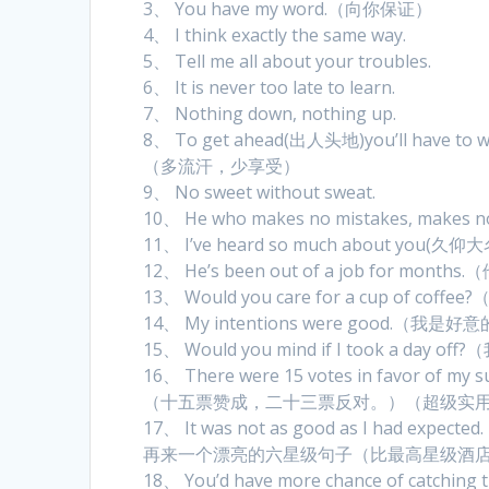
3、 You have my word.（向你保证）
4、 I think exactly the same way.
5、 Tell me all about your troubles.
6、 It is never too late to learn.
7、 Nothing down, nothing up.
8、 To get ahead(出人头地)you’ll have to wor
（多流汗，少享受）
9、 No sweet without sweat.
10、 He who makes no mistakes, mak
11、 I’ve heard so much about you(久仰
12、 He’s been out of a job for m
13、 Would you care for a cup of c
14、 My intentions were good.（我
15、 Would you mind if I took a da
16、 There were 15 votes in favor of my s
（十五票赞成，二十三票反对。）（超级实
17、 It was not as good as I had ex
再来一个漂亮的六星级句子（比最高星级酒
18、 You’d have more chance of catching the