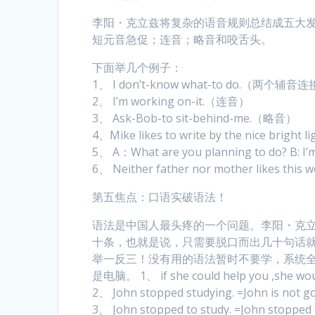
李阳・克立兹将复杂的语音规则总结成五大
短元音急促；连音；略音和咬舌头。
下面举几个例子：
1、 I don’t-know what-to do.（两
2、 I’m working on-it.（连音）
3、 Ask-Bob-to sit-behind-me.（略音）
4、Mike likes to write by the nice brigh
5、 A：What are you planning to do? B: I’m
6、 Neither father nor mother likes t
第五焦点：口语实破语法！
语法是中国人最头疼的一个问题。李阳・克
十条，也就是说，只需要脱口而出几十句话
举一反三！没有用的语法暂时不要学，系统
是电脑。 1、 if she could help you ,s
2、 John stopped studying. =John is not g
3、 John stopped to study. =John stopped d