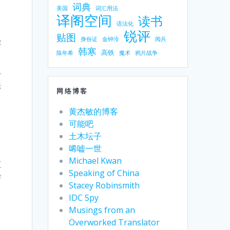
词典
美国
词汇用法
译阁空间
读书
语法化
锐评
贴图
极
身份证
金钟泠
阅兵
韩寒
高铁
陈年希
魔术
鸦片战争
分
际
网络博客
黄杰敏的博客
！
可能吧
土木坛子
唏嘘一世
Michael Kwan
五
Speaking of China
学
Stacey Robinsmith
IDC Spy
Musings from an
Overworked Translator