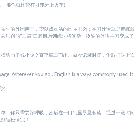
的话，那你就比较有可能赶上火车)
出陌生的外国声音，变以成灵活的国际肌肉；学习外语就是苦练
兹独创的”三最”口腔肌肉训练法将复杂、冷酷的外语学习变成了
复操练句子或小短文直至脱口而出。每次记录时间，争取打破上
age. Wherever you go , English is always commonly used. It 
秒）
简单，你只需要深呼吸，然后在一口气里尽量多读。经过一段时
就能轻松读完！