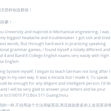
明天照样创造辉煌！
到自豪！
hou University and majored in Mechanical engineering, I was
s my biggest headache and troublemaker. I got sick and tired
less words, But through hard work in practicing speaking
ional grammar games, I found myself a totally different and
nd 4 and Band 6 College English exams very easily with high
se English.
ing System myself, I began to teach German not long after I
guage in my own way. It was a miracle but I made it. To speak
uld be enough for any diligent and intelligent person. I’d lik
and I will be very glad to answer your letters and be your
rite to:510010 P.O.Box 511 Guangzhou.
明的一样,不但用这个方法突破英语,而且鼓励更多的人攻克英语!
创辉煌。