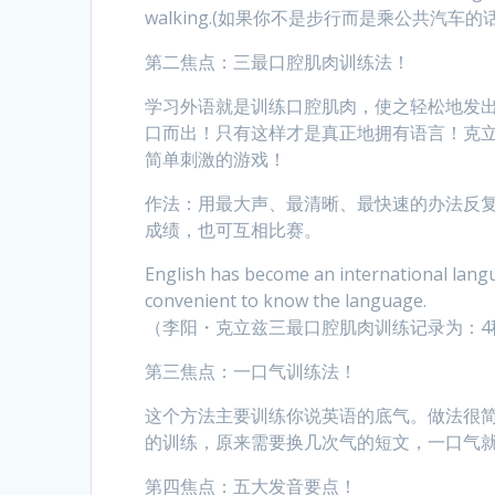
walking.(如果你不是步行而是乘公共汽车
第二焦点：三最口腔肌肉训练法！
学习外语就是训练口腔肌肉，使之轻松地发
口而出！只有这样才是真正地拥有语言！克立
简单刺激的游戏！
作法：用最大声、最清晰、最快速的办法反
成绩，也可互相比赛。
English has become an international langu
convenient to know the language.
（李阳・克立兹三最口腔肌肉训练记录为：4
第三焦点：一口气训练法！
这个方法主要训练你说英语的底气。做法很
的训练，原来需要换几次气的短文，一口气
第四焦点：五大发音要点！