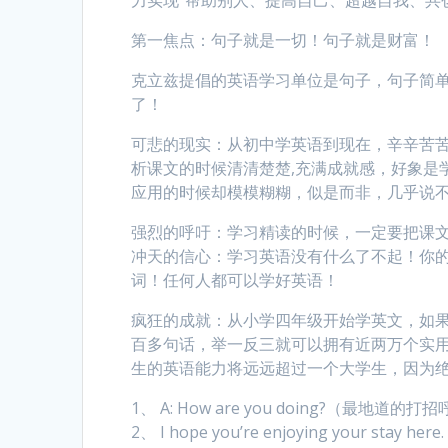
第一焦点：句子就是一切！句子就是财富！
克立兹提倡的英语学习单位是句子，句子简
了！
可悲的现实：从初中学英语到现在，辛辛苦
析课文的时候清清楚楚,充满成就感，好象是
应用的时候却模模糊糊，似是而非，几乎说
强烈的呼吁：学习精读的时候，一定要把课
冲天的信心：学习英语没有什么了不起！你
词！任何人都可以学好英语！
疯狂的成就：从小学四年级开始学英文，如
百多句话，举一反三就可以拥有近两万个实
生的英语能力将远远超过一个大学生，因为绝大多数苦
1、 A: How are you doing?（最地道的打招呼用
2、 I hope you’re enjoying your stay here.