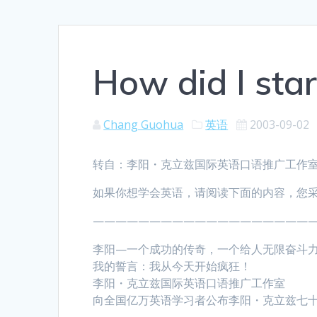
How did I star
Chang Guohua
英语
2003-09-02
转自：李阳・克立兹国际英语口语推广工作
如果你想学会英语，请阅读下面的内容，您
———————————————————
李阳—一个成功的传奇，一个给人无限奋斗力量
我的誓言：我从今天开始疯狂！
李阳・克立兹国际英语口语推广工作室
向全国亿万英语学习者公布李阳・克立兹七