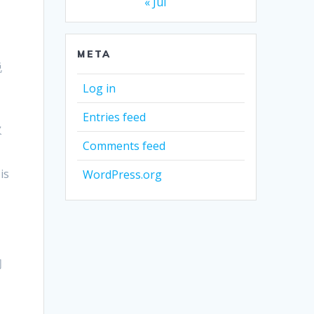
« Jul
META
脱
Log in
Entries feed
次
Comments feed
is
WordPress.org
间