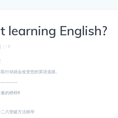
t learning English?
|
0
室
采取行动就会改变您的英语道路。
—————
的榜样!!!
十二六突破方法精华