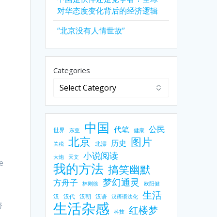
对华态度变化背后的经济逻辑
“北京没有人情世故”
Categories
中国
公民
代笔
世界
东亚
健康
北京
图片
历史
北漂
关税
小说阅读
大炮
天文
e
我的方法
搞笑幽默
梦幻通灵
方舟子
林则徐
欧阳健
生活
汉
汉代
汉朝
汉语
汉语语法化
生活杂感
努
红楼梦
科技