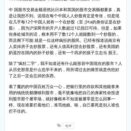
中 国股市交易金额居然比日本和英国的股市交易额都要多，真
是让我想不到。说现在每个中国人人炒股肯定是夸张，但是现
在几乎每12个中国人就有一个在炒股（至 少ta的身份证是在炒
股），因为沪深两市的开户人数超过1亿指日可待。但是，如果
你身处城市的话，根本用不了数12个人就能数到一个炒股的，
而且阁下可能 就是一位这样疯狂的股民。已经有报道说南京有
人卖掉房子去炒股票，还有人借高利贷去炒股票，还有美国奶
奶遥控在国内的孙子炒股，还有一个四岁的孩子立志当 股王。
除了“疯狂二字”，我不知道还有什么能形容中国现在的股市？人
从历史那里是什么也学不来的，而所谓过去的痛苦就是伤疤好
了之后一定会忘掉的东西。
着了魔的的中国百姓万众一心，把银行里的存款和其他能拿来
用的钱统统都挪移到股市，毫不犹豫地把自己的身家性命投进
到股市那个屠宰场，就好像根本不知道被屠宰是怎么回事一
样。现在谁要拦着他们，准骂他娘。唉，自己要死是别人谁也
拦不住的。
锐评