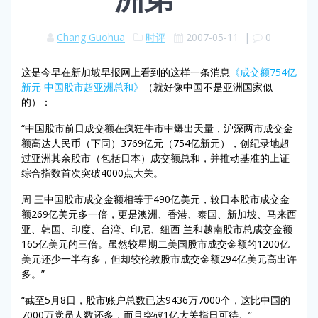
Chang Guohua
时评
2007-05-11
|
0
这是今早在新加坡早报网上看到的这样一条消息
《成交额754亿
新元 中国股市超亚洲总和》
（就好像中国不是亚洲国家似
的）：
“中国股市前日成交额在疯狂牛市中爆出天量，沪深两市成交金
额高达人民币（下同）3769亿元（754亿新元），创纪录地超
过亚洲其余股市（包括日本）成交额总和，并推动基准的上证
综合指数首次突破4000点大关。
周 三中国股市成交金额相等于490亿美元，较日本股市成交金
额269亿美元多一倍，更是澳洲、香港、泰国、新加坡、马来西
亚、韩国、印度、台湾、印尼、纽西 兰和越南股市总成交金额
165亿美元的三倍。虽然较星期二美国股市成交金额的1200亿
美元还少一半有多，但却较伦敦股市成交金额294亿美元高出许
多。”
“截至5月8日，股市账户总数已达9436万7000个，这比中国的
7000万党员人数还多，而且突破1亿大关指日可待。”