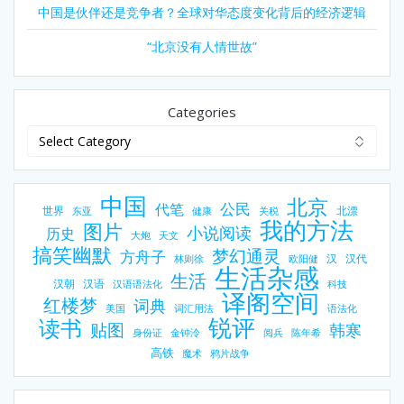
中国是伙伴还是竞争者？全球对华态度变化背后的经济逻辑
“北京没有人情世故”
Categories
中国
北京
公民
代笔
世界
北漂
东亚
健康
关税
我的方法
图片
小说阅读
历史
大炮
天文
搞笑幽默
梦幻通灵
方舟子
汉
汉代
林则徐
欧阳健
生活杂感
生活
汉朝
汉语
汉语语法化
科技
译阁空间
红楼梦
词典
美国
词汇用法
语法化
锐评
读书
贴图
韩寒
身份证
金钟泠
阅兵
陈年希
高铁
魔术
鸦片战争