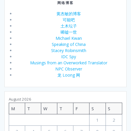
网络博客
黄杰敏的博客
可能吧
土木坛子
唏嘘一世
Michael Kwan
Speaking of China
Stacey Robinsmith
IDC Spy
Musings from an Overworked Translator
NPC Observer
龙 Loong 网
August 2026
M
T
W
T
F
S
S
1
2