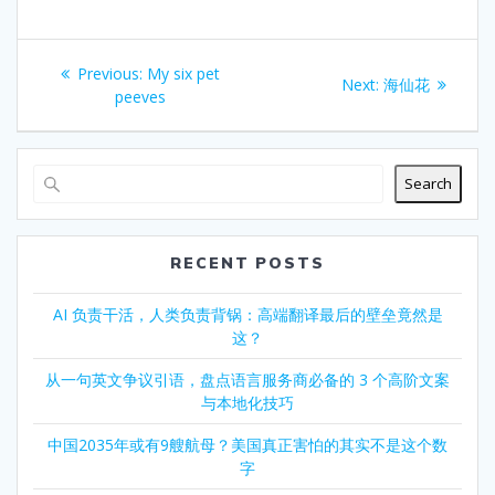
Post
Previous
Previous:
My six pet
Next
Next:
海仙花
navigation
post:
peeves
post:
Search
RECENT POSTS
AI 负责干活，人类负责背锅：高端翻译最后的壁垒竟然是
这？
从一句英文争议引语，盘点语言服务商必备的 3 个高阶文案
与本地化技巧
中国2035年或有9艘航母？美国真正害怕的其实不是这个数
字