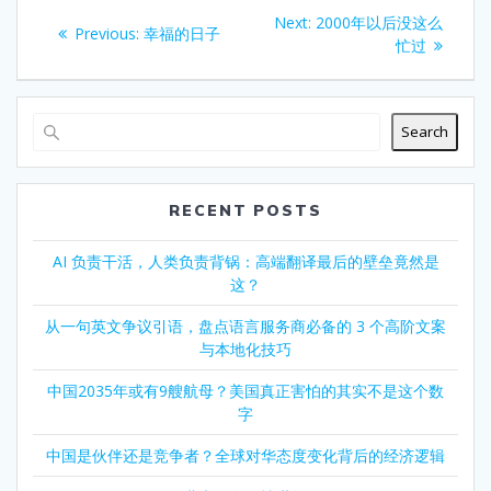
Post
Next
Next:
2000年以后没这么
Previous
Previous:
幸福的日子
navigation
post:
忙过
post:
Search
RECENT POSTS
AI 负责干活，人类负责背锅：高端翻译最后的壁垒竟然是
这？
从一句英文争议引语，盘点语言服务商必备的 3 个高阶文案
与本地化技巧
中国2035年或有9艘航母？美国真正害怕的其实不是这个数
字
中国是伙伴还是竞争者？全球对华态度变化背后的经济逻辑