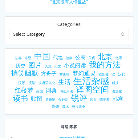
“北京没有人情世故”
Categories
中国
北京
公民
代笔
世界
北漂
东亚
健康
关税
我的方法
图片
小说阅读
历史
大炮
天文
搞笑幽默
梦幻通灵
方舟子
汉
汉代
林则徐
欧阳健
生活杂感
生活
汉朝
汉语
汉语语法化
科技
译阁空间
红楼梦
词典
美国
词汇用法
语法化
锐评
读书
贴图
韩寒
身份证
金钟泠
阅兵
陈年希
高铁
魔术
鸦片战争
网络博客