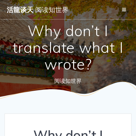
Skip
活龍谈天
阅读知世界
to
content
Why don’t I
translate what I
wrote?
阅读知世界
Why don’t I