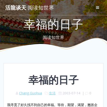
Skip
活龍谈天
阅读知世界
to
content
幸福的日子
阅读知世界
幸福的日子
Chang Guohua
生活
2003-07-14
|
0
我寻觅了好久找不到自己的幸福。等待，期望，渴望，翘首企