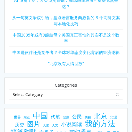
AI 负责干活，人类负责背锅：高端翻译最后的壁垒竟然是
这？
从一句英文争议引语，盘点语言服务商必备的 3 个高阶文案
与本地化技巧
中国2035年或有9艘航母？美国真正害怕的其实不是这个数
字
中国是伙伴还是竞争者？全球对华态度变化背后的经济逻辑
“北京没有人情世故”
Categories
中国
北京
公民
代笔
世界
北漂
东亚
健康
关税
我的方法
图片
小说阅读
历史
大炮
天文
搞笑幽默
梦幻通灵