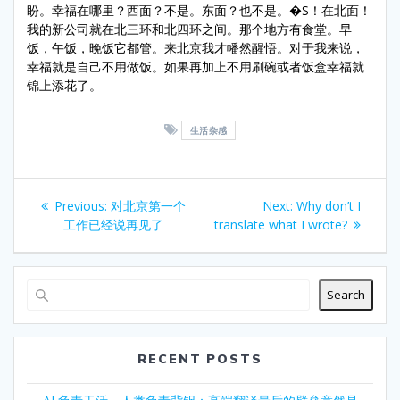
盼。幸福在哪里？西面？不是。东面？也不是。�S！在北面！
我的新公司就在北三环和北四环之间。那个地方有食堂。早
饭，午饭，晚饭它都管。来北京我才幡然醒悟。对于我来说，
幸福就是自己不用做饭。如果再加上不用刷碗或者饭盒幸福就
锦上添花了。
生活杂感
Post
Previous
Next
Previous:
对北京第一个
Next:
Why don’t I
navigation
post:
post:
工作已经说再见了
translate what I wrote?
Search
RECENT POSTS