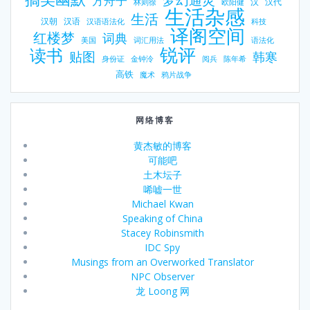
方舟子
汉
汉代
林则徐
欧阳健
生活杂感
生活
汉朝
汉语
汉语语法化
科技
译阁空间
红楼梦
词典
美国
词汇用法
语法化
锐评
读书
贴图
韩寒
身份证
金钟泠
阅兵
陈年希
高铁
魔术
鸦片战争
网络博客
黄杰敏的博客
可能吧
土木坛子
唏嘘一世
Michael Kwan
Speaking of China
Stacey Robinsmith
IDC Spy
Musings from an Overworked Translator
NPC Observer
龙 Loong 网