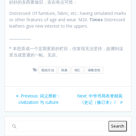
好好的东西要做旧，实在有点可惜：
Distressed: Of furniture, fabric, etc.: having simulated marks
or other features of age and wear. M20.
Times
Distressed
leathers give new interest to the uppers.
____________
* 本想弄成一个定期更新的栏目，但发现无法坚持，故挪到这
里当成普通的一帖。见谅。
我的方法
词典
词汇
译阁空间
Post
Previous
Next
Previous:
词义辨析：
Next:
中华书局布脊精装
navigation
post:
post:
civilization 与 culture
《史记（修订本）》
Search