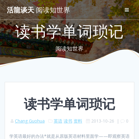
Skip
活龍谈天
阅读知世界
to
content
读书学单词琐记
阅读知世界
读书学单词琐记
Chang Guohua
英语
读书
资料
2013-10-26
|
0
学英语最好的办法*就是从原版英语材料里面学——即观察英语