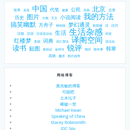
中国
北京
公民
代笔
世界
北漂
东亚
健康
关税
我的方法
图片
小说阅读
历史
大炮
天文
搞笑幽默
梦幻通灵
方舟子
汉
汉代
林则徐
欧阳健
生活杂感
生活
汉朝
汉语
汉语语法化
科技
译阁空间
红楼梦
词典
美国
词汇用法
语法化
锐评
读书
贴图
韩寒
身份证
金钟泠
阅兵
陈年希
高铁
魔术
鸦片战争
网络博客
黄杰敏的博客
可能吧
土木坛子
唏嘘一世
Michael Kwan
Speaking of China
Stacey Robinsmith
IDC Spy