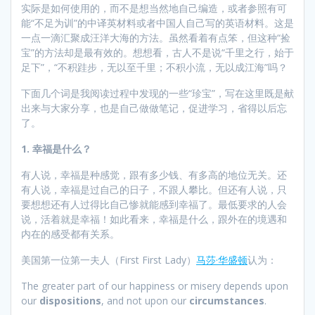
实际是如何使用的，而不是想当然地自己编造，或者参照有可
能“不足为训”的中译英材料或者中国人自己写的英语材料。这是
一点一滴汇聚成汪洋大海的方法。虽然看着有点笨，但这种“捡
宝”的方法却是最有效的。想想看，古人不是说“千里之行，始于
足下”，“不积跬步，无以至千里；不积小流，无以成江海”吗？
下面几个词是我阅读过程中发现的一些“珍宝”，写在这里既是献
出来与大家分享，也是自己做做笔记，促进学习，省得以后忘
了。
1. 幸福是什么？
有人说，幸福是种感觉，跟有多少钱、有多高的地位无关。还
有人说，幸福是过自己的日子，不跟人攀比。但还有人说，只
要想想还有人过得比自己惨就能感到幸福了。最低要求的人会
说，活着就是幸福！如此看来，幸福是什么，跟外在的境遇和
内在的感受都有关系。
美国第一位第一夫人（First First Lady）
马莎·华盛顿
认为：
The greater part of our happiness or misery depends upon
our
dispositions
, and not upon our
circumstances
.