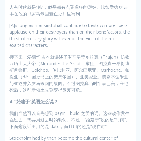
人有时候就是“贱”，似乎都有点受虐狂的癖好。比如爱德华·吉
本在他的《罗马帝国衰亡史》里写到：
[A]s long as mankind shall continue to bestow more liberal
applause on their destroyers than on their benefactors, the
thirst of military glory will ever be the vice of the most
exalted characters.
接下来，爱德华·吉本就讲述了罗马皇帝图拉真（Trajan）仿效
亚历山大大帝（Alexander the Great）东征。图拉真一举将博
斯普鲁斯、Colchos、伊比利亚、阿尔巴尼亚、Osrhoene、帕
提亚（即中国史书上的安息帝国）、亚美尼亚、美索不达米亚
与亚述并入罗马帝国的版图。不过图拉真当时年事已高，在他
死后，这些新领土立刻变得岌岌可危。
4. “始建于
”
英语怎么说？
我们当然可以首先想到 begin、build 之类的词。这些动作发生
在过去，需要用过去时的动词。不过，“始建于”说的是“时间”。
下面这段话里用的是 date，而且用的还是“现在时”：
Stockholm had by then become the cultural center of