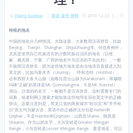
Chang Guohua
英语
读书
资料
2010-12-23
|
0
特殊的地名
中国的地名分几种情况。大陆这面，大多数用汉语拼音，比如
Beijing 、Tianjin、Shanghai、Shijiazhuang等。但也有例外，
尤其是使用自己民族语言的少数民族自治区的地名（以维、
蒙、藏尤甚，宁夏、广西的地名中为汉语的不在此列），一般
不能用汉语拼音，因为这些地方地名是由当地语言直接进入到
英文的，比如乌鲁木齐（Urumqi）、呼和浩特（Hohhot）。
还有西部大各大山脉（如喀拉昆仑山脉为Karakoram；珠穆朗
玛峰“正确”的英译是Mt. Qomolangma，不是Mt. Everest）、
湖泊、沙漠的的名字，一般都不是汉语拼音。这时需要专门的
词典，或者到网上搜索才能知道这些地理名词在英文中的正确
拼法。还要注意到是，黑龙江省的两座城市“哈尔滨”和“齐齐哈
尔”原文均为蒙古语，英语中的正确拼法分别是Harbin和
Qiqihar，不是Haerbin和Qiqihaer；山西是Shanxi，陕西是
Shaanxi。作为山的名字，大兴安岭是Greater Khingan
Range，小兴安岭是Lesser Khingan Range。要是地名，可以