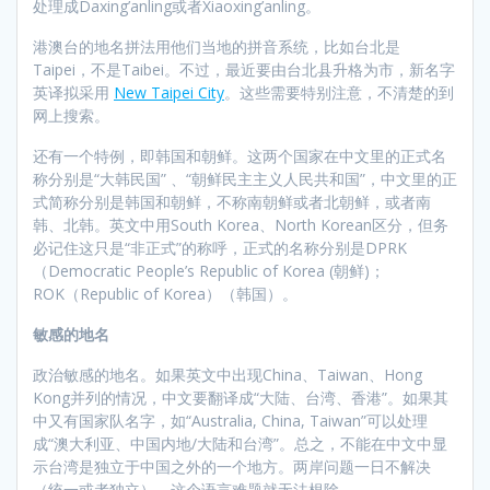
处理成Daxing’anling或者Xiaoxing’anling。
港澳台的地名拼法用他们当地的拼音系统，比如台北是
Taipei，不是Taibei。不过，最近要由台北县升格为市，新名字
英译拟采用
New Taipei City
。这些需要特别注意，不清楚的到
网上搜索。
还有一个特例，即韩国和朝鲜。这两个国家在中文里的正式名
称分别是“大韩民国” 、“朝鲜民主主义人民共和国”，中文里的正
式简称分别是韩国和朝鲜，不称南朝鲜或者北朝鲜，或者南
韩、北韩。英文中用South Korea、North Korean区分，但务
必记住这只是“非正式”的称呼，正式的名称分别是DPRK
（Democratic People’s Republic of Korea (朝鲜)；
ROK（Republic of Korea）（韩国）。
敏感的地名
政治敏感的地名。如果英文中出现China、Taiwan、Hong
Kong并列的情况，中文要翻译成“大陆、台湾、香港”。如果其
中又有国家队名字，如“Australia, China, Taiwan”可以处理
成“澳大利亚、中国内地/大陆和台湾”。总之，不能在中文中显
示台湾是独立于中国之外的一个地方。两岸问题一日不解决
（统一或者独立），这个语言难题就无法根除。