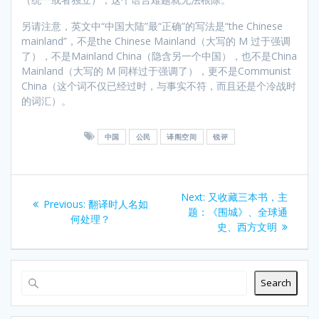
另请注意，英文中“中国大陆”最“正确”的写法是“the Chinese
mainland”，不是the Chinese Mainland（大写的 M 过于强调
了），不是Mainland China（隐含另一个中国），也不是China
Mainland（大写的 M 同样过于强调了），更不是Communist
China（这个词不仅已经过时，与事实不符，而且还是个冷战时
的词汇）。
中国
公民
译阁空间
锐评
Post
Next
Next:
又收藏三本书，主
Previous
Previous:
翻译时人名如
navigation
post:
题：《围城》、全球通
post:
何处理？
史、西方文明
Search