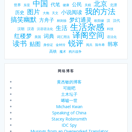
中国
北京
公民
代笔
世界
北漂
东亚
健康
关税
我的方法
图片
小说阅读
历史
大炮
天文
搞笑幽默
梦幻通灵
方舟子
汉
汉代
林则徐
欧阳健
生活杂感
生活
汉朝
汉语
汉语语法化
科技
译阁空间
红楼梦
词典
美国
词汇用法
语法化
锐评
读书
贴图
韩寒
身份证
金钟泠
阅兵
陈年希
高铁
魔术
鸦片战争
网络博客
黄杰敏的博客
可能吧
土木坛子
唏嘘一世
Michael Kwan
Speaking of China
Stacey Robinsmith
IDC Spy
Musings from an Overworked Translator