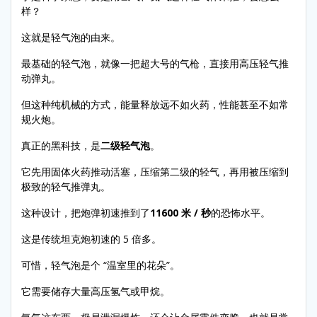
样？
这就是轻气泡的由来。
最基础的轻气泡，就像一把超大号的气枪，直接用高压轻气推
动弹丸。
但这种纯机械的方式，能量释放远不如火药，性能甚至不如常
规火炮。
真正的黑科技，是
二级轻气泡
。
它先用固体火药推动活塞，压缩第二级的轻气，再用被压缩到
极致的轻气推弹丸。
这种设计，把炮弹初速推到了
11600 米 / 秒
的恐怖水平。
这是传统坦克炮初速的 5 倍多。
可惜，轻气泡是个 “温室里的花朵”。
它需要储存大量高压氢气或甲烷。