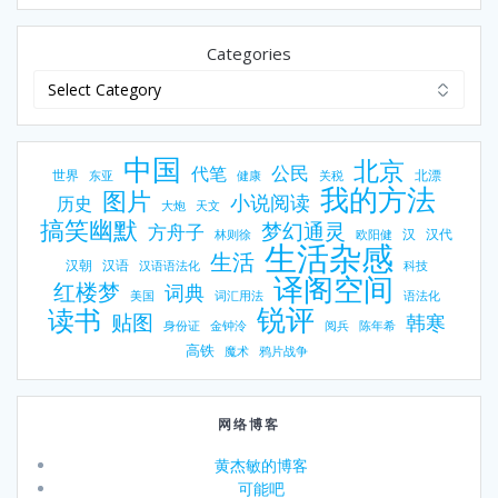
Categories
中国
北京
公民
代笔
世界
北漂
东亚
健康
关税
我的方法
图片
小说阅读
历史
大炮
天文
搞笑幽默
梦幻通灵
方舟子
汉
汉代
林则徐
欧阳健
生活杂感
生活
汉朝
汉语
汉语语法化
科技
译阁空间
红楼梦
词典
美国
词汇用法
语法化
锐评
读书
贴图
韩寒
身份证
金钟泠
阅兵
陈年希
高铁
魔术
鸦片战争
网络博客
黄杰敏的博客
可能吧