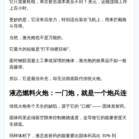
它只需要耗电，单次射击成本甚至不到 1 美元，还能连续工作
上百小时。
更妙的是，它没有后坐力，特别适合装在飞机上，用来拦截格
斗导弹。
当然，激光炮也不是万能的。
它最大的短板是“打不动硬目标”。
面对钢筋混凝土工事或深埋的掩体，激光炮的效果远不如一枚
高爆弹。
所以，它是最佳补充，却无法彻底取代传统火炮。
液态燃料火炮：一门炮，就是一个炮兵连
传统火炮有个天生的缺陷，源于它的 “口粮”—— 固体发射药。
固体药里必须留空隙来控制燃烧速度，这导致它的能量密度天
生就低。
同样体积下，液态发射药的能量要比固体药高出 30% 到