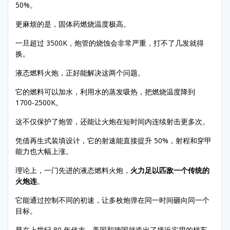
50%。
更麻烦的是，固体药燃烧温度极高。
一旦超过 3500K，炮管的烧蚀会非常严重，打不了几发就得
换。
液态燃料火炮，正好能解决这两个问题。
它的燃料可以加水，利用水的蒸发吸热，把燃烧温度降到
1700-2500K。
这不仅保护了炮管，还能让火炮在短时间内连续射击更多次。
凭借再生式装填设计，它的射速能直接提升 50%，射程和穿甲
能力也大幅上涨。
理论上，一门先进的液态燃料火炮，
火力足以匹敌一个传统的
火炮连
。
它能通过控制不同的初速，让多枚炮弹在同一时间砸向同一个
目标。
早在上世纪 80 年代末，美国和德国就造出了接近实用的样车。