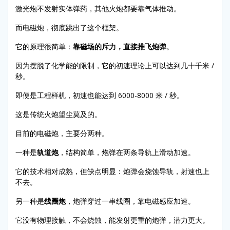
激光炮不发射实体弹药，其他火炮都要靠气体推动。
而电磁炮，彻底跳出了这个框架。
它的原理很简单：
靠磁场的斥力，直接推飞炮弹
。
因为摆脱了化学能的限制，它的初速理论上可以达到几十千米 /
秒。
即便是工程样机，初速也能达到 6000-8000 米 / 秒。
这是传统火炮望尘莫及的。
目前的电磁炮，主要分两种。
一种是
轨道炮
，结构简单，炮弹在两条导轨上滑动加速。
它的技术相对成熟，但缺点明显：炮弹会烧蚀导轨，射速也上
不去。
另一种是
线圈炮
，炮弹穿过一串线圈，靠电磁感应加速。
它没有物理接触，不会烧蚀，能发射更重的炮弹，潜力更大。