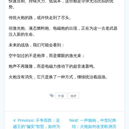
快速压制、持续火力、低成本，这些都是导弹无法比拟的优
势。
传统火炮的路，或许快走到了尽头。
但激光炮、液态燃料炮、电磁炮的出现，正在为这一古老武器
注入新的生命。
未来的战场，我们可能会看到：
空中划过的不是炮弹，而是耀眼的激光束；
炮声不再隆隆，而是电磁力推动下的超音速轰鸣。
火炮没有消失，它只是换了一种方式，继续统治着战场。
中国
锐评
Post
Previous
Next
Previous:
不争而胜：吴
Next:
一声炮响，中世纪终
navigation
post:
post:
越王的“偏安”智慧，如何为
结：火炮如何改变欧洲历