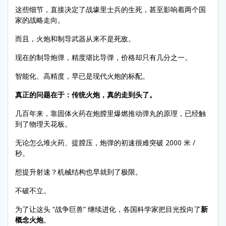
这些细节，直接决定了战壕里士兵的生死，甚至影响着两个国
家的战略走向。
而且，火炮和制导武器从来不是死敌。
现在的制导炮弹，精度堪比导弹，价格却只有几分之一。
智能化、高精度，早已是现代火炮的标配。
真正的问题在于：传统火炮，真的走到头了。
几百年来，靠固体火药在炮膛里爆燃推动弹丸的原理，已经触
到了物理天花板。
无论怎么堆火药、提膛压，炮弹的初速很难突破 2000 米 /
秒。
想提升射速？机械结构也早就到了极限。
不破不立。
为了让这头 “战争巨兽” 继续进化，各国科学家把目光投向了
新
概念火炮
。