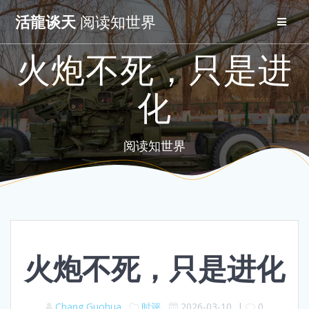
Skip
活龍谈天
阅读知世界
to
content
火炮不死，只是进
化
阅读知世界
火炮不死，只是进化
Chang Guohua
时评
2026-03-10
|
0