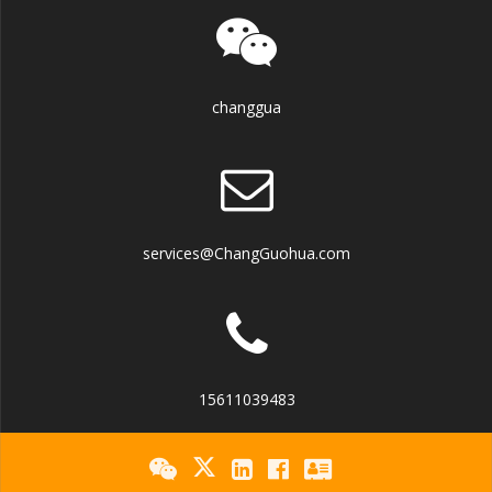
changgua
services@ChangGuohua.com
15611039483