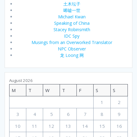
土木坛子
唏嘘一世
Michael Kwan
Speaking of China
Stacey Robinsmith
IDC Spy
Musings from an Overworked Translator
NPC Observer
龙 Loong 网
August 2026
M
T
W
T
F
S
S
1
2
3
4
5
6
7
8
9
10
11
12
13
14
15
16