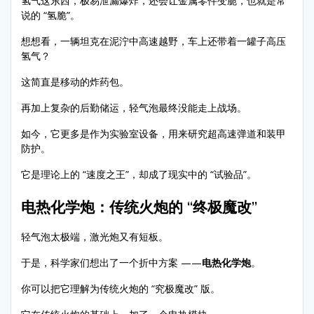
氢气这东西，极易泄漏爆炸，还会让金属零件变脆，也就是常
说的 “氢脆”。
想想看，一辆坦克在泥泞中高速越野，车上还带着一罐子高压
氢气？
这简直是移动的炸药包。
再加上复杂的后勤储运，轻气泡最终没能走上战场。
如今，它更多是作为实验室设备，用来研究超高速弹道和装甲
防护。
它是理论上的 “速度之王”，却成了现实中的 “试验品”。
电热化学炮：传统火炮的 “终极魔改”
轻气泡太极端，激光炮又有短板。
于是，科学家们想出了一个折中方案 ——
电热化学炮
。
你可以把它理解为传统火炮的 “究极魔改” 版。