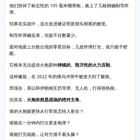
他们拆掉了标志性的 105 毫米榴弹炮，换上了几枚精确制导炸
弹。
结果在实战中，这次改进被证明是彻头彻尾的败笔。
制导炸弹确实准，但架不住数量少。
面对地面上分散出现的零星目标，几发炸弹打光，就只能干瞪
眼。
它根本无法提供火炮那种
持续的、毁灭性的火力压制
。
这种尴尬，在 2022 年的俄乌冲突中被放大到了极致。
而现在，美以和伊朗相互扔导弹、无人机，打得很热闹。
但其实，
火炮依然是战场的绝对主角
。
谁的火炮能更快从行军状态转入射击？
谁能在一分钟内打出更多炮弹？
谁能打完就跑，让对方摸不着头脑？