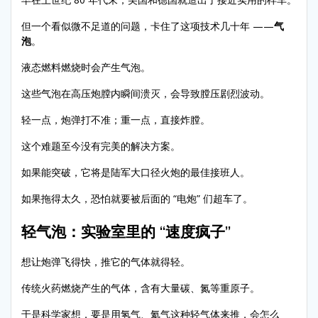
但一个看似微不足道的问题，卡住了这项技术几十年 ——
气
泡
。
液态燃料燃烧时会产生气泡。
这些气泡在高压炮膛内瞬间溃灭，会导致膛压剧烈波动。
轻一点，炮弹打不准；重一点，直接炸膛。
这个难题至今没有完美的解决方案。
如果能突破，它将是陆军大口径火炮的最佳接班人。
如果拖得太久，恐怕就要被后面的 “电炮” 们超车了。
轻气泡：实验室里的 “速度疯子”
想让炮弹飞得快，推它的气体就得轻。
传统火药燃烧产生的气体，含有大量碳、氮等重原子。
于是科学家想，要是用氢气、氦气这种轻气体来推，会怎么