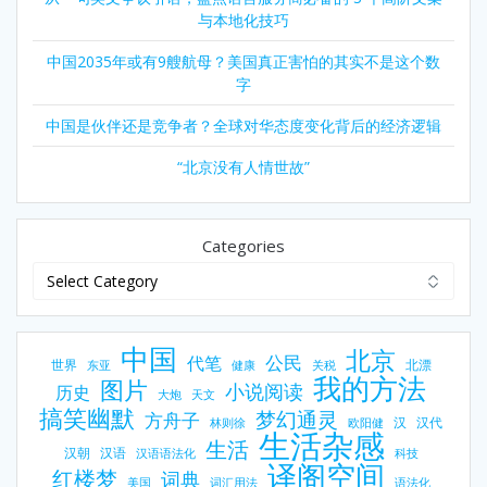
与本地化技巧
中国2035年或有9艘航母？美国真正害怕的其实不是这个数
字
中国是伙伴还是竞争者？全球对华态度变化背后的经济逻辑
“北京没有人情世故”
Categories
中国
北京
公民
代笔
世界
北漂
东亚
健康
关税
我的方法
图片
小说阅读
历史
大炮
天文
搞笑幽默
梦幻通灵
方舟子
汉
汉代
林则徐
欧阳健
生活杂感
生活
汉朝
汉语
汉语语法化
科技
译阁空间
红楼梦
词典
美国
词汇用法
语法化