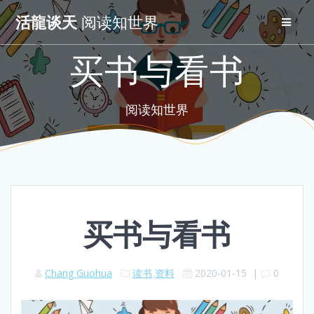
Skip
活龍谈天
阅读知世界
to
content
买书与看书
阅读知世界
买书与看书
Chang Guohua
读书
资料
2020-01-15
|
0