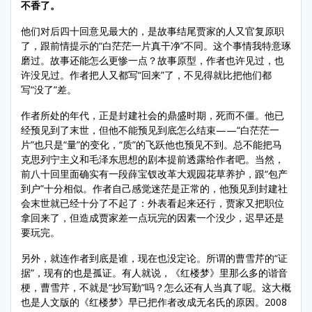
不香了。
他们对后四十回意见最大的，是故事结尾贾家的人又官复原职
了，跟前情提示的“白茫茫一片真干净”不同。这个事情我特意琢
磨过。故事还能怎么更惨一点？故事原型，作者也许见过，也
许没见过。作者把人又都写“回来”了，不见得就比把他们都
写“没了”差。
作者所处的年代，正是封建社会的鼎盛时期，死而不僵。他已
经预见到了末世，但他不能预见到底怎么结束——“白茫茫一
片”也只是“量”的变化，“质”的飞跃他也预见不到。总不能把马
克思列宁主义和毛泽东思想的剧本提前透露给作者吧。当然，
前八十回里面确实有一段薛宝钗改革大观园花草养护，跟“包产
到户”十分相似。作者自己感觉迷茫是正常的，他预见到封建社
会末世就已经十分了不起了：外表看起来还行，贾家又把职位
拿回来了，但造成贾家差一点玩完的因素一个没少，迟早还是
要玩完。
另外，就连作者到底是谁，现在也没定论。所谓的曹雪芹的“证
据”，现有的也是孤证。有人就说，《红楼梦》里那么多的谐音
梗，曹雪芹，不就是“抄写勤”吗？怎么还有人当真了呢。这大概
也是人文版的《红楼梦》早已把作者改成无名氏的原因。2008