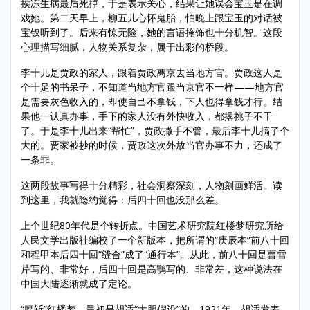
挨冻生病最后死掉，于是表示关心，结果让她误会宝玉是在调
戏她。第二天早上，柳五儿心怀鬼胎，怕晚上跟宝玉的对话被
宝钗听到了。后来有惊无险，她的言语掩饰也十分机智。这段
心理描写细腻，人物关系复杂，属于出彩的桥段。
李十儿是贾政的家人，跟着贾政离京去当地方官。贾政这人是
个十足的书呆子，不知道当地方官跟当京官不一样——地方官
是需要灰色收入的，即使自己不拿钱，下人也得拿钱才行。结
果他一认真办事，手下的家人没有外快收入，都撂挑子不干
了。于是李十儿出来“帮忙”，贾政撒手不管，最后李十儿搞了个
大的。贾家被抄的时候，贾政这次外放当官办事不力，还成了
一条罪。
这两段故事写得十分精彩，社会洞察深刻，人物刻画鲜活。读
到这里，我就隐约觉得：后四十回也没那么差。
上个世纪80年代是个转折点。中国艺术研究院红楼梦研究所给
人民文学出版社编校了一个新版本，把所谓的“庚辰本”前八十回
和程甲本后四十回“缝合”成了“通行本”。从此，前八十回是曹雪
芹写的、非常好，后四十回是高鹗写的、非常差，这种说法在
中国大陆逐渐就成了定论。
“腰斩”红楼梦，最初是胡适“大胆假设”的。1921年，胡适发表