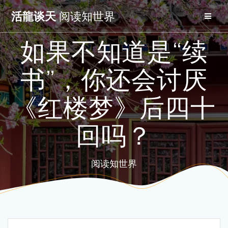
Skip
活龍谈天
阅读知世界
to
content
如果不知道是“续
书”，你还会讨厌
《红楼梦》后四十
回吗？
阅读知世界