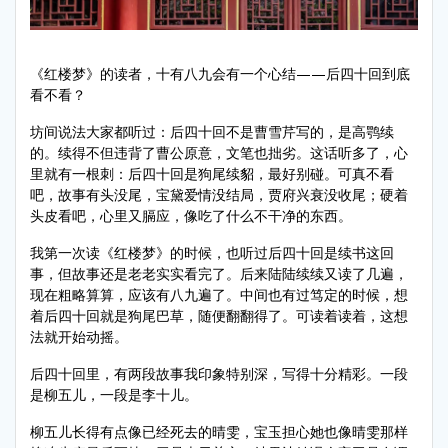
《红楼梦》的读者，十有八九会有一个心结——后四十回到底
看不看？
坊间说法大家都听过：后四十回不是曹雪芹写的，是高鹗续
的。续得不但违背了曹公原意，文笔也拙劣。这话听多了，心
里就有一根刺：后四十回是狗尾续貂，最好别碰。可真不看
吧，故事有头没尾，宝黛爱情没结局，贾府兴衰没收尾；硬着
头皮看吧，心里又膈应，像吃了什么不干净的东西。
我第一次读《红楼梦》的时候，也听过后四十回是续书这回
事，但故事还是老老实实看完了。后来陆陆续续又读了几遍，
现在粗略算算，应该有八九遍了。中间也有过笃定的时候，想
着后四十回就是狗尾巴草，随便翻翻得了。可读着读着，这想
法就开始动摇。
后四十回里，有两段故事我印象特别深，写得十分精彩。一段
是柳五儿，一段是李十儿。
柳五儿长得有点像已经死去的晴雯，宝玉担心她也像晴雯那样