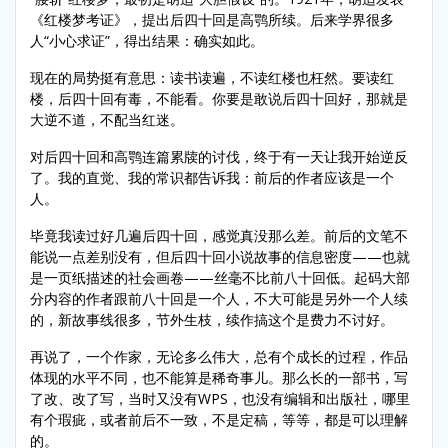
《红楼梦考证》，提出后四十回是高鹗所续。后来学界很多
人“小心求证”，得出结果：确实如此。
现在的局势挺有意思：读书读遍，不读红楼也枉然。要读红
楼，后四十回有毒，不能看。你要是敢说后四十回好，那就是
大逆不道，不配当红迷。
对后四十回和高鹗连篇累牍的讨伐，终于有一天让我开始逆反
了。我的直觉、我的常识都告诉我：前后的作者应该是一个
人。
毕竟我读过好几遍后四十回，感觉真没那么差。前后的文笔不
能说一点差别没有，但后四十回小说故事的信息密度——也就
是一页纸描述的社会画卷——丝毫不比前八十回低。起码大部
分内容的作者跟前八十回是一个人，不大可能是另外一个人续
的，新故事线很多，节外生枝，续作搞这个是费力不讨好。
再说了，一个作家，无论多么伟大，总有个成长的过程，作品
体现的水平不同，也不能算是稀奇事儿。那么长的一部书，写
了改、改了写，当时又没有WPS，也没有编辑和出版社，哪里
有个瑕疵，或者前后不一致，不是定稿，等等，都是可以理解
的。