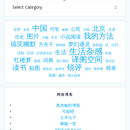
中国
北京
公民
代笔
世界
北漂
东亚
健康
关税
我的方法
图片
小说阅读
历史
大炮
天文
搞笑幽默
梦幻通灵
方舟子
汉
汉代
林则徐
欧阳健
生活杂感
生活
汉朝
汉语
汉语语法化
科技
译阁空间
红楼梦
词典
美国
词汇用法
语法化
锐评
读书
贴图
韩寒
身份证
金钟泠
阅兵
陈年希
高铁
魔术
鸦片战争
网络博客
黄杰敏的博客
可能吧
土木坛子
唏嘘一世
Michael Kwan