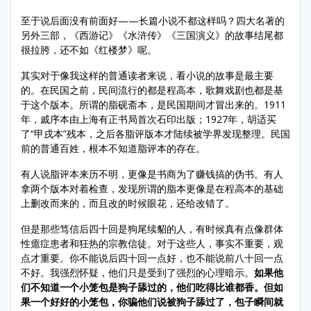
至于说后面没有前面好——长篇小说不都这样吗？四大名著的
另外三部，《西游记》《水浒传》《三国演义》的故事结尾都
很拉胯，还不如《红楼梦》呢。
其实对于像我这样的普通读者来说，看小说的故事是最主要
的。在民国之前，民间流行的都是程高本，歌舞戏剧也都是基
于这个版本。所谓的脂砚斋本，是民国期间才冒出来的。1911
年，戚序本由上海有正书局首次石印出版；1927年，胡适买
了“甲戌本”残本，之后各脂评版本才陆续被学界发现整理。民国
前的普通百姓，根本不知道脂评本的存在。
有人说脂评本来历不明，更像是书商为了赚钱搞的伪书。有人
拿两个版本对着检查，发现所谓的脂本更像是在程高本的基础
上删改而来的，而且改的时候眼花，还给改错了。
但是那些笃信后四十回是狗尾续貂的人，有时候真有点像群体
性癔症患者和狂热的宗教信徒。对于这些人，事实不重要，观
点才重要。你不能说后四十回一点好，也不能说前八十回一点
不好。我强烈怀疑，他们只是受到了强烈的心理暗示。
如果他
们不知道一个小笼包是狗子舔过的，他们吃得比谁都香。但如
果一个好好的小笼包，你骗他们说被狗子舔过了，包子瞬间就