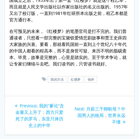
国成立之后，1953年出了第一套《红楼梦》就是这个程乙本，
而且就是人民文学出版社以作家出版社的名义出版的。1957年
又出了校订版，一直到1981年红研所本出版之前，程乙本都是
官方通行本。
在可预见的未来，《红楼梦》的笔墨官司是打不完的。我们普
通读者，只想看一部完整的宝黛钗爱情悲剧故事和贾王史薛四
大家族的兴衰。要看，那就看民国前一直到上个世纪八十年代
的中国人都看的程高本，而不是身世可疑、来历不明的脂砚斋
本。毕竟，故事是完整的，心里是踏实的。至于学术争论，就
让专家们继续斗去吧。我们读书的，只管读书就好。
我的方法
红楼梦
锐评
Post
Previous
Previous:
我的“爹论”含
Next
Next:
月薪三千聊航母？中
navigation
post:
金量又上升了：西方只爱
post:
国男人的格局，世界永远
死了的罗马，东亚只捧历
不懂
史上的中华