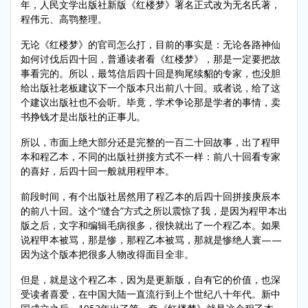
年，人民文学出版社新版《红楼梦》署名正式改为无名氏著，
程伟元、高鹗整理。
无论《红楼梦》的官司怎么打，目前的事实是：无论各路神仙
如何讨伐后四十回，普通读者看《红楼梦》，那是一定要把故
事看完的。所以，最笃信后四十回是狗尾续貂的专家，也没胆
给出版社老板建议下一个版本只出前八十回。或者说，给了这
个建议出版社也不会听。毕竟，学术争论那是学者的事情，卖
书挣钱才是出版社的正事儿。
所以，市面上绝大部分还是完整的一百二十回故事，出了程甲
本和程乙本，不同的出版社拼接方式不一样：前八十回看专家
的喜好，后四十回一般就用程甲本。
前段时间，有个出版社居然用了程乙本的后四十回拼接庚辰本
的前八十回。这个“缝合”方式之所以震惊了我，是因为程甲本出
版之后，文字和编辑毛病很多，很快就出了一个程乙本。如果
说程甲本被骂，那是惨，那程乙本被骂，那就是惨绝人寰——
因为这个版本把很多人物改得面目全非。
但是，就是这个程乙本，因为是更新版，自有它的价值，也深
受读者喜爱，在中国大陆一直流行到上个世纪八十年代。新中