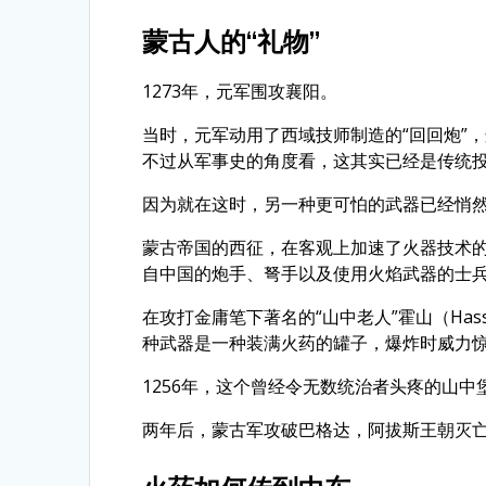
蒙古人的“礼物”
1273年，元军围攻襄阳。
当时，元军动用了西域技师制造的“回回炮”
不过从军事史的角度看，这其实已经是传统
因为就在这时，另一种更可怕的武器已经悄
蒙古帝国的西征，在客观上加速了火器技术的
自中国的炮手、弩手以及使用火焰武器的士
在攻打金庸笔下著名的“山中老人”霍山（Hass
种武器是一种装满火药的罐子，爆炸时威力
1256年，这个曾经令无数统治者头疼的山
两年后，蒙古军攻破巴格达，阿拔斯王朝灭