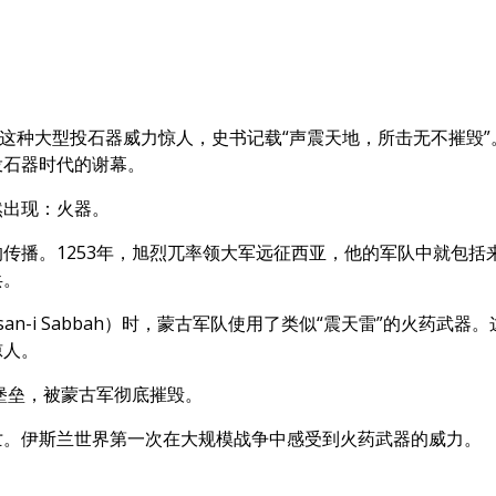
，这种大型投石器威力惊人，史书记载“声震天地，所击无不摧毁”
投石器时代的谢幕。
然出现：火器。
传播。1253年，旭烈兀率领大军远征西亚，他的军队中就包括
兵。
an-i Sabbah）时，蒙古军队使用了类似“震天雷”的火药武器。
惊人。
中堡垒，被蒙古军彻底摧毁。
亡。伊斯兰世界第一次在大规模战争中感受到火药武器的威力。