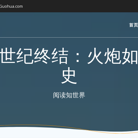
gGuohua.com
首
世纪终结：火炮
史
阅读知世界