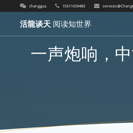
Skip
changgua
15611039483
services@Chan
to
content
活龍谈天
阅读知世界
一声炮响，中