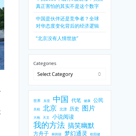
真正害怕的其实不是这个数字
中国是伙伴还是竞争者？全球
对华态度变化背后的经济逻辑
“北京没有人情世故”
Categories
方
中国
公民
代笔
世界
东亚
健康
北京
图片
历史
北漂
关税
改
小说阅读
大炮
天文
我的方法
搞笑幽默
梦幻通灵
方舟子
林则徐
欧阳健