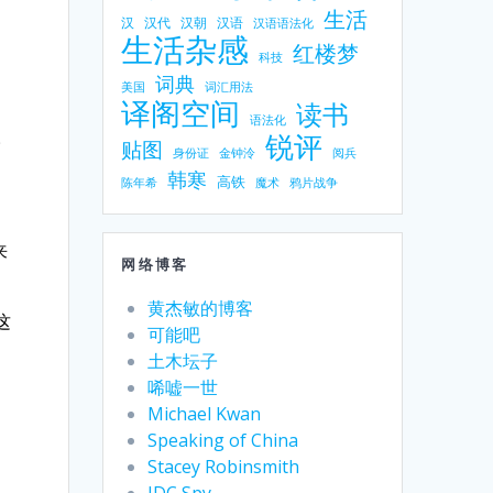
生活
汉
汉代
汉朝
汉语
汉语语法化
生活杂感
红楼梦
科技
词典
美国
词汇用法
译阁空间
读书
语法化
。
锐评
贴图
身份证
金钟泠
阅兵
韩寒
高铁
陈年希
魔术
鸦片战争
来
网络博客
黄杰敏的博客
这
可能吧
土木坛子
唏嘘一世
Michael Kwan
Speaking of China
Stacey Robinsmith
IDC Spy