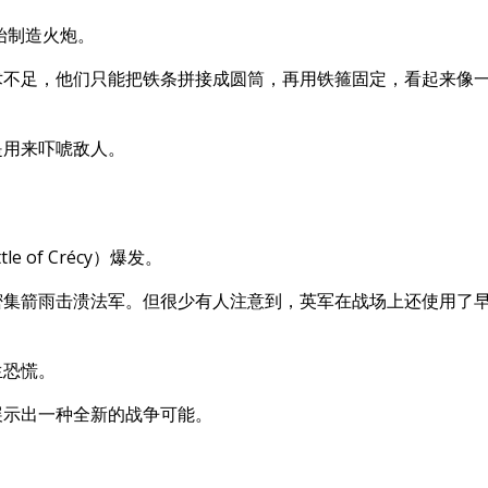
始制造火炮。
术不足，他们只能把铁条拼接成圆筒，再用铁箍固定，看起来像
是用来吓唬敌人。
 of Crécy）爆发。
密集箭雨击溃法军。但很少有人注意到，英军在战场上还使用了
生恐慌。
展示出一种全新的战争可能。