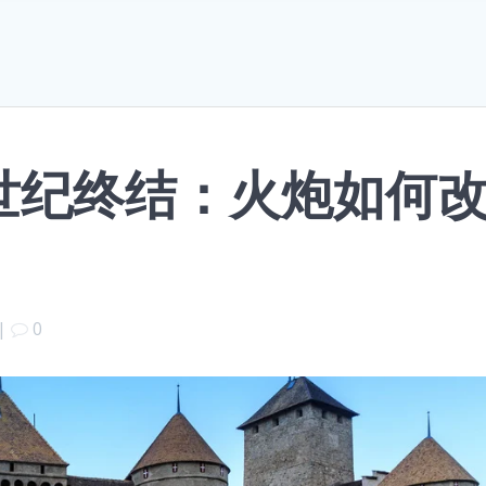
世纪终结：火炮如何
|
0