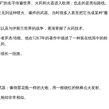
字”的名字传遍世界。火药和火器进入欧洲，也走的是类似路线。
次见到这种喷火、爆炸的武器。当时很多人甚至把它当成某种“魔
献以及与伊斯兰世界的战争，逐渐掌握了火药技术。
者罗杰·培根。他在1267年的著作中描述了一种装在纸筒中的粉
火药。
着很长一段路。
的武器：像倒置花瓶一样的大炮，用一根烧红的铁棒点火发射。
火炮却非常相似。