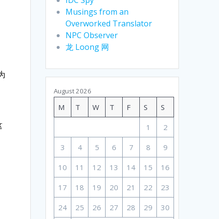
Musings from an
Overworked Translator
NPC Observer
龙 Loong 网
为
August 2026
M
T
W
T
F
S
S
这
1
2
3
4
5
6
7
8
9
10
11
12
13
14
15
16
17
18
19
20
21
22
23
24
25
26
27
28
29
30