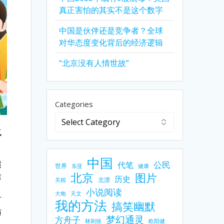
真正害怕的其实不是这个数字
中国是伙伴还是竞争者？全球
对华态度变化背后的经济逻辑
“北京没有人情世故”
Categories
气
中国
惯
公民
代笔
世界
东亚
健康
北京
图片
啥
历史
北漂
关税
小说阅读
大炮
天文
可
我的方法
搞笑幽默
与
梦幻通灵
方舟子
林则徐
欧阳健