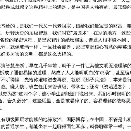
乎”的豪迈比？就算那些女星、女团把腰扭断、把胯跳劈叉，又怎
的那种成就感？这种精神上的满足，是中国男人独有的、最顶级
天爷给的，是我们一代又一代老祖宗，留给我们最宝贵的财富。
、玩转历史的顶级智慧，我们叫它“屠龙术”，在别的地方，这些
藤名校的秘密课程，是皇家智库的绝密档案，普通人根本碰不到，
脆弱，就像玻璃一样，一旦社会崩盘，那些掌握核心智慧的精英
上好多厉害的文明，都是这么灭绝的。
不搞智慧垄断，早在几千年前，就干了一件让其他文明无法理解
，拆成了通俗易懂的道理，熬成了人人能听明白的“鸡汤”，甚至编
听不听得懂，先给你灌输进去再说。就说《孙子兵法》，本来是
商战、赚大钱，班主任用来管班级、带学生；还有《资治通鉴》
以史为鉴”这四个字，连小学生都能随口说出来。我们小时候听的
合、合久必分”，这些话里，全是被嚼碎了的、容易理解的战略思
慧。
只有顶级圈层才能聊的地缘政治、国际博弈，在中国，不管是出
里的普通学生，都能坐在一起聊得面红耳赤，就像聊家常一样。