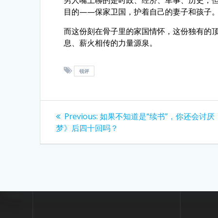
男人嘴上聊的是时政、经济、军事、历史，
目的——保家卫国，护着自己的妻子和孩子
而这份刻在骨子里的家国情怀，这份独有的
息、薪火相传的力量源泉。
锐评
Post
Previous
Previous:
如果不知道是“续书”，你还会讨厌
post:
navigation
梦》后四十回吗？