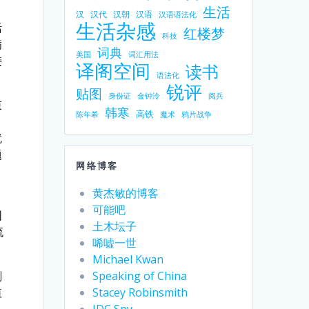
生活
汉
汉代
汉朝
汉语
汉语语法化
生活杂感
活
红楼梦
科技
满
词典
美国
词汇用法
接
译阁空间
读书
语法化
锐评
贴图
身份证
金钟泠
阅兵
束
韩寒
高铁
陈年希
魔术
鸦片战争
，
就
题
网络博客
黄杰敏的博客
可能吧
围
土木坛子
流
唏嘘一世
Michael Kwan
Speaking of China
刻
Stacey Robinsmith
值
IDC Spy