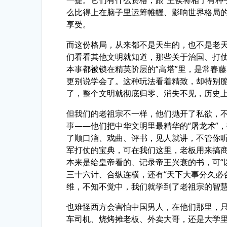
一提。它们有什么资格，跟“王侯将相宁有种
么比得上在脑子里运筹帷幄、影响世界格局
享受。
而这份格局，从来都不是天生的，也不是老
们看看其他文明就知道，那些关于治国、打仗
本事都被锁在精英阶层的“高塔”里，是常春
更别说学会了。这种玩法看着精致，却特别
了，整个文明就彻底归零、消失不见，历史
但我们的老祖宗不一样，他们抛开了私欲，
事——他们把中华文明里最精华的“屠龙术”
了顺口溜、戏曲、评书，见人就讲，不管你
军打仗的宝典，可在我们这里，老板用来搞
本来是给皇帝看的、记录帝王兴衰的书，可“
三十六计、合纵连横，还有“天下大事分久必
维，不知不觉中，我们就学到了老祖宗的智
也难怪西方会害怕中国男人，在他们那里，
车司机、烧烤摊老板、外卖大哥，还是大学