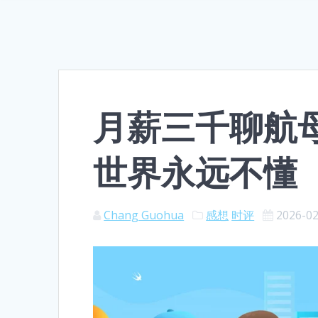
月薪三千聊航
世界永远不懂
Chang Guohua
感想
时评
2026-0