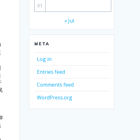
31
，
« Jul
META
印
其
Log in
能
Entries feed
关
千
Comments feed
民
WordPress.org
年
先