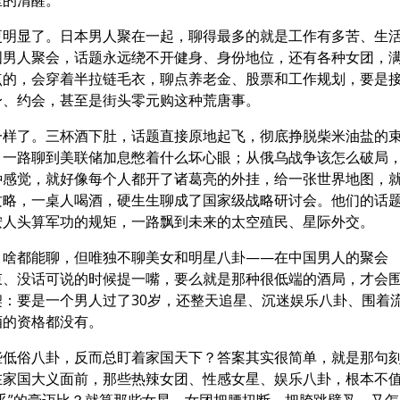
里的清醒。
更明显了。日本男人聚在一起，聊得最多的就是工作有多苦、生
国男人聚会，话题永远绕不开健身、身份地位，还有各种女团，
点的，会穿着半拉链毛衣，聊点养老金、股票和工作规划，要是
身、约会，甚至是街头零元购这种荒唐事。
一样了。三杯酒下肚，话题直接原地起飞，彻底挣脱柴米油盐的
，一路聊到美联储加息憋着什么坏心眼；从俄乌战争该怎么破局
种感觉，就好像每个人都开了诸葛亮的外挂，给一张世界地图，
攻略，一桌人喝酒，硬生生聊成了国家级战略研讨会。他们的话
按人头算军功的规矩，一路飘到未来的太空殖民、星际外交。
，啥都能聊，但唯独不聊美女和明星八卦——在中国男人的聚会
束、没话可说的时候提一嘴，要么就是那种很低端的酒局，才会
：要是一个男人过了30岁，还整天追星、沉迷娱乐八卦、围着
酒的资格都没有。
些低俗八卦，反而总盯着家国天下？答案其实很简单，就是那句
在家国大义面前，那些热辣女团、性感女星、娱乐八卦，根本不