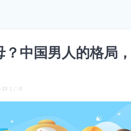
母？中国男人的格局
2-23
|
0