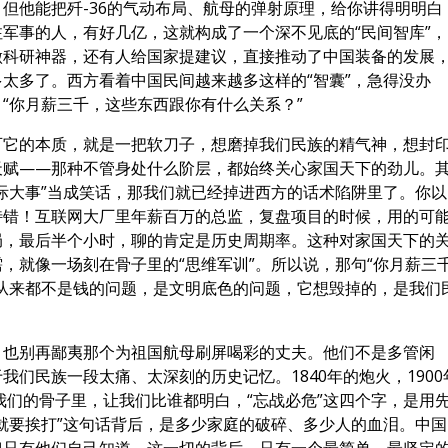
但他能把歼-36的气动布局、航母的弹射原理，给你讲得明明白
军事的人，有好几亿，这就构成了一个深不见底的“民间智库”，
做科研神器，还有人给国家提建议，直接推动了中国装备的发展
太多了。西方看着中国民间越来越多这样的“智囊”，急得没办
“你月薪三千，这些东西跟你有什么关系？”
可它的本质，就是一把软刀子，想磨掉我们民族的精气神，想封
天赋——那种不管身处什么阶层，都始终关心家国天下的劲儿。
际大事”当成笑话，那我们就已经掉进西方的话术陷阱里了。你以
特错！互联网大厂里年薪百万的总监，复盘项目的时候，用的可
局，最后半个小时，聊的肯定是历史周期率。这种对家国天下的
，就像一场刻在骨子里的“思维军训”。所以说，那句“你月薪三
从来都不是钱的问题，是文明底色的问题，它想毁掉的，是我们
，也别再鄙夷那个为祖国航母刷屏喝彩的丈夫。他们不是多管闲
们民族一段太痛、太深刻的历史记忆。1840年的炮火，1900
我们的骨子里，让我们比谁都明白，“忘战必危”这四个字，是用
就要挨打”这句话背后，是多少家庭的破碎、多少人的血泪。中国