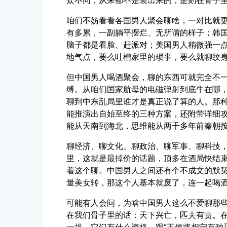
众不同，从来都不是装出来的，是刻在骨子
咱们不妨看看各国男人聚会聊啥，一对比就
有多累，一副躺平摆烂、无所谓的样子；韩
脑子都是看脸、赶派对；美国男人稍微强一
地气点，要么吐槽家里的琐事，要么就聊纹
但中国男人喝酒聚会，聊的东西可就完全不
缚。从咱们国家航母的电磁弹射到底牛在哪
聊到中东乱局里谁才是真正说了算的人。那
能推演出自始至终的三种方案，还附带详细
能从天南到海北，思维能从两千多年前秦朝
聊经济、聊文化、聊政治、聊军事、聊科技
里，这就是最掉价的话题，顶多在酒局快结
着这个聊。中国男人之间还有个不成文的默契
量美女转，那这个人基本就废了，连一起喝
可能有人会问，为啥中国男人这么不爱聊那
在我们骨子里的话：天下兴亡，匹夫有责。