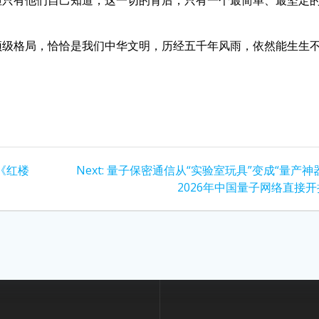
但只有他们自己知道，这一切的背后，只有一个最简单、最坚定
。
顶级格局，恰恰是我们中华文明，历经五千年风雨，依然能生生
Next
《红楼
Next:
量子保密通信从“实验室玩具”变成“量产神
post:
2026年中国量子网络直接开