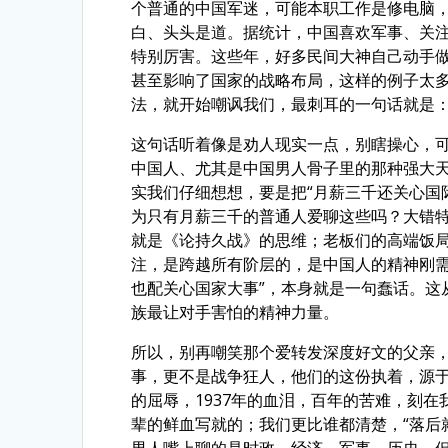
个普通的中国军迷，可能本职工作是修电脑，
白、头头是道。据统计，中国喜欢军事、关注
特别厉害。这些年，好多民间大神自己动手
甚至影响了国家的战略布局，这样的例子太多
法，就开始嘲讽我们，最刺耳的一句话就是：
这句话听着像是劝人现实一点，别瞎操心，
中国人、尤其是中国男人骨子里的那种强大
实我们仔细想想，要是把“月薪三千还关心国
为只有月薪三千的普通人爱聊这些吗？大错
就是《论持久战》的思维；老板们的高端饭
注，是跨越所有阶层的，是中国人的精神刚需
也配关心国家大事”，本身就是一句蠢话。这
族最让对手害怕的精神力量。
所以，别再嘲笑那个爱转发深度好文的父亲
事，更不是战争狂人，他们的这份执着，源于我
的屈辱，1937年的血泪，百年的苦难，刻在
辈的鲜血写就的；我们更比谁都清楚，“落后