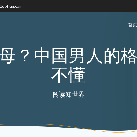
gGuohua.com
首
母？中国男人的
不懂
阅读知世界