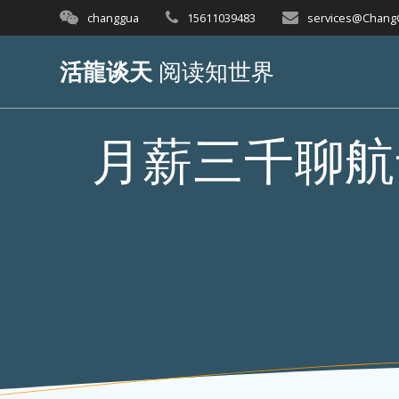
Skip
changgua
15611039483
services@Chan
to
content
活龍谈天
阅读知世界
月薪三千聊航