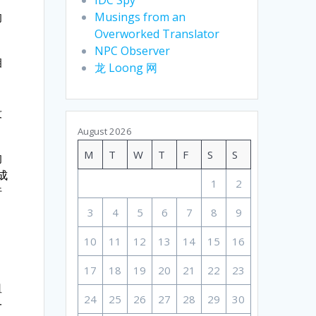
Musings from an
的
Overworked Translator
NPC Observer
咱
龙 Loong 网
没
August 2026
M
T
W
T
F
S
S
的
成
1
2
行
，
3
4
5
6
7
8
9
10
11
12
13
14
15
16
17
18
19
20
21
22
23
租
24
25
26
27
28
29
30
一