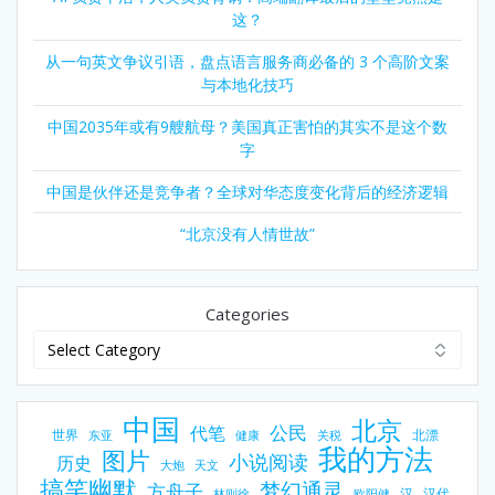
这？
从一句英文争议引语，盘点语言服务商必备的 3 个高阶文案
与本地化技巧
中国2035年或有9艘航母？美国真正害怕的其实不是这个数
字
中国是伙伴还是竞争者？全球对华态度变化背后的经济逻辑
“北京没有人情世故”
Categories
中国
北京
公民
代笔
世界
北漂
东亚
健康
关税
我的方法
图片
小说阅读
历史
大炮
天文
搞笑幽默
梦幻通灵
方舟子
汉
汉代
林则徐
欧阳健