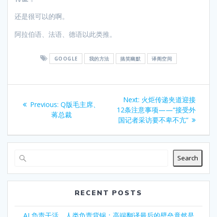
还是很可以的啊。
阿拉伯语、法语、德语以此类推。
GOOGLE
我的方法
搞笑幽默
译阁空间
Post
Next
Next:
火炬传递夹道迎接
Previous
Previous:
Q版毛主席、
navigation
post:
12条注意事项——“接受外
post:
蒋总裁
国记者采访要不卑不亢”
Search
RECENT POSTS
AI 负责干活，人类负责背锅：高端翻译最后的壁垒竟然是