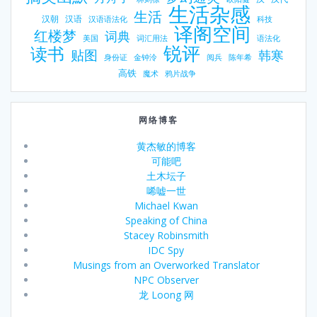
生活杂感
生活
汉朝
汉语
汉语语法化
科技
译阁空间
红楼梦
词典
美国
词汇用法
语法化
锐评
读书
贴图
韩寒
身份证
金钟泠
阅兵
陈年希
高铁
魔术
鸦片战争
网络博客
黄杰敏的博客
可能吧
土木坛子
唏嘘一世
Michael Kwan
Speaking of China
Stacey Robinsmith
IDC Spy
Musings from an Overworked Translator
NPC Observer
龙 Loong 网