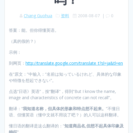
Chang Guohua
资料
2008-08-07
|
0
答案：能。但你得懂英语。
（真的假的？）
示例：
到网页：
http://translate.google.com/translate_t?sl=ja&tl=en
在“原文：”中输入：“名前は知っているけれど、具体的な印象
や特徴を想起できない”。
点选“日语》英语”，按“翻译”，得到“But I know the name,
image and characteristics of concrete can not recall”。
翻译：“
我知道名称，但具体的形象和特点想不起来。
”不懂日
语、但懂英语（懂中文就不用说了吧？）的人可以这样翻译。
懂日语的翻译是这么翻译的：“
知道商品名,但想不起具体印象及
特征
”。