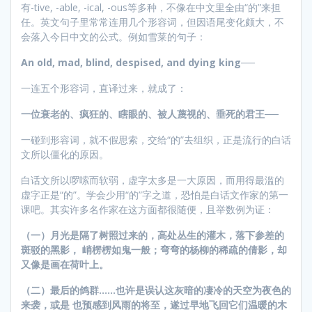
有-tive, -able, -ical, -ous等多种，不像在中文里全由“的”来担
任。英文句子里常常连用几个形容词，但因语尾变化颇大，不
会落入今日中文的公式。例如雪莱的句子：
An old, mad, blind, despised, and dying king──
一连五个形容词，直译过来，就成了：
一位衰老的、疯狂的、瞎眼的、被人蔑视的、垂死的君王──
一碰到形容词，就不假思索，交给“的”去组织，正是流行的白话
文所以僵化的原因。
白话文所以啰嗦而软弱，虚字太多是一大原因，而用得最滥的
虚字正是“的”。学会少用“的”字之道，恐怕是白话文作家的第一
课吧。其实许多名作家在这方面都很随便，且举数例为证：
（一）月光是隔了树照过来的，高处丛生的灌木，落下参差的
斑驳的黑影， 峭楞楞如鬼一般；弯弯的杨柳的稀疏的倩影，却
又像是画在荷叶上。
（二）最后的鸽群……也许是误认这灰暗的凄冷的天空为夜色的
来袭，或是 也预感到风雨的将至，遂过早地飞回它们温暖的木