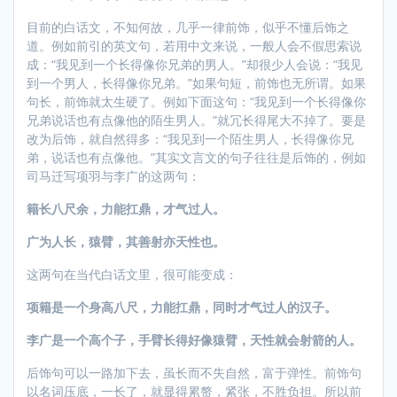
目前的白话文，不知何故，几乎一律前饰，似乎不懂后饰之
道。例如前引的英文句，若用中文来说，一般人会不假思索说
成：“我见到一个长得像你兄弟的男人。”却很少人会说：“我见
到一个男人，长得像你兄弟。”如果句短，前饰也无所谓。如果
句长，前饰就太生硬了。例如下面这句：“我见到一个长得像你
兄弟说话也有点像他的陌生男人。”就冗长得尾大不掉了。要是
改为后饰，就自然得多：“我见到一个陌生男人，长得像你兄
弟，说话也有点像他。”其实文言文的句子往往是后饰的，例如
司马迁写项羽与李广的这两句：
籍长八尺余，力能扛鼎，才气过人。
广为人长，猿臂，其善射亦天性也。
这两句在当代白话文里，很可能变成：
项籍是一个身高八尺，力能扛鼎，同时才气过人的汉子。
李广是一个高个子，手臂长得好像猿臂，天性就会射箭的人。
后饰句可以一路加下去，虽长而不失自然，富于弹性。前饰句
以名词压底，一长了，就显得累赘，紧张，不胜负担。所以前