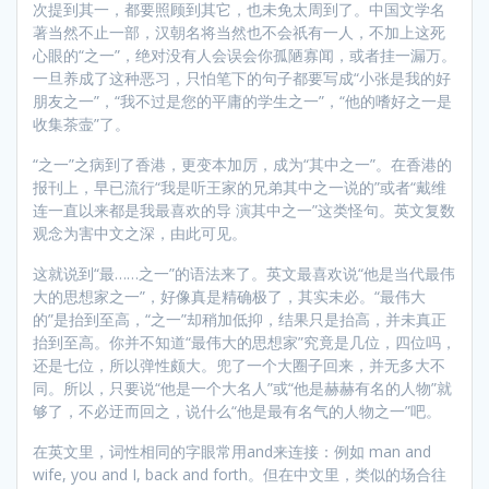
次提到其一，都要照顾到其它，也未免太周到了。中国文学名
著当然不止一部，汉朝名将当然也不会祇有一人，不加上这死
心眼的“之一”，绝对没有人会误会你孤陋寡闻，或者挂一漏万。
一旦养成了这种恶习，只怕笔下的句子都要写成“小张是我的好
朋友之一”，“我不过是您的平庸的学生之一”，“他的嗜好之一是
收集茶壸”了。
“之一”之病到了香港，更变本加厉，成为“其中之一”。在香港的
报刊上，早已流行“我是听王家的兄弟其中之一说的”或者“戴维
连一直以来都是我最喜欢的导 演其中之一”这类怪句。英文复数
观念为害中文之深，由此可见。
这就说到“最……之一”的语法来了。英文最喜欢说“他是当代最伟
大的思想家之一”，好像真是精确极了，其实未必。“最伟大
的”是抬到至高，“之一”却稍加低抑，结果只是抬高，并未真正
抬到至高。你并不知道“最伟大的思想家”究竟是几位，四位吗，
还是七位，所以弹性颇大。兜了一个大圈子回来，并无多大不
同。所以，只要说“他是一个大名人”或“他是赫赫有名的人物”就
够了，不必迂而回之，说什么“他是最有名气的人物之一”吧。
在英文里，词性相同的字眼常用and来连接：例如 man and
wife, you and I, back and forth。但在中文里，类似的场合往