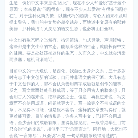
生硬，例如中文本来是说“因此”，现在不少人却爱说“基于这个
原因”；本来是说“问题很多”，现在不少人却爱说“有很多问题存
在”。对于这种化简为繁、以拙代巧的趋势，有心人如果不及时
提出警告，我们的中文势必越变越差，而地道中文原有的那种
美德，那种简洁而又灵活的语文生态，也必将面目全非。
中文也有生态吗？当然有。措词简洁、句式灵活、声调铿锵，
这些都是中文生命的常态。能顺着这样的生态，就能长保中文
的健康。要是处处违拗这样的生态，久而久之，中文就会污染
而淤塞，危机日渐迫近。
目前中文的一大危机，是西化。我自己出身外文系，三十多岁
时有志于中文创新的试验，自问并非语文的保守派。大凡有志
于中文创作的人，都不会认为善用四字成语就是创作的能事。
反之，写文章而处处仰赖成语，等于只会用古人的脑来想，只
会用古人的嘴来说，绝非豪杰之士。但是，再反过来说，写文
章而不会使用成语，问题就更大了。写一篇完全不带成语的文
章，不见得不可能，但是很不容易；这样的文章要写得好，就
更难能可贵。目前的情形是，许多人写中文，已经不会用成
语，至少会用的成语有限，显得捉襟见肘。一般香港学生目前
只会说“总的来说”，却似乎忘了“总而言之”。同样地，大概也不
会说“一言难尽”，只会说“不是 一句话就能够说得清楚的”。