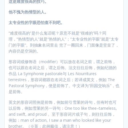
这是难度很高的技巧。
他不愧为热情型的人。
太专业性的字眼恐怕查不到吧。
“难度很高的”是什么鬼话呢？原意不就是“很难的”吗？同
理，“热情型的人”就是“热情的人”；“太专业性的字眼”就是“太专
门的字眼”。到抽象名词里去 兜了一圈回来，门面像是堂皇了，
内容仍是空洞的。
形容词或修饰语（modifier）可以放在名词之前，谓之前饰，
也可以跟在名词之后，谓之后饰。法文往往后饰，例如纪德的
作品 La Symphonie pastorale与 Les Nourritures
terrestres，形容词都跟在名词之后；若译成英文，例如 The
Pastoral Symphony，便是前饰了。中文译为“田园交响乐”，也
是前饰。
英文的形容词照例是前饰，例如前引雪莱的诗句，但有时也可
以后饰，例如雪莱的另一诗句：One too like thee–tameless,
and swift, and proud 。至于形容词片或子句，则往往后饰，
例如：man of action, I saw a man who looked like your
brother。（※英：此例极佳，请注意！）