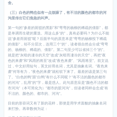
舍。
（三）白色的鸭也似有一点烦躁了，有不洁的颜色的都市的河
沟里传出它们焦急的叫声。
第一句的“参差的斑驳的黑影”和“弯弯的杨柳的稀疏的倩影”，都
是单调而生硬的重迭。用这么多“的”，真有必要吗？为什么不能
说“参差而斑驳”呢？后面半句的原意本是“弯弯的杨柳投下稀疏
的倩影”，却不分层次，连用三个“的”，读者很自然会分成“弯弯
的、杨柳的、稀疏的、倩影”。第二句至少可以省掉三个“的”。
就是把“灰暗的凄冷的天空”改成“灰暗而凄冷的天空”，再把“夜
色的来袭”和“风雨的将至”改成“夜色来袭”、“风雨将至”。前文说
过，中文好用短句，英文好用名词，尤其是抽象名词。“夜色来
袭”何等有力，“夜色的来袭”就松软下来了。最差的该是第三句
了。“白色的鸭”跟“白鸭”有什么不同呢？“有不洁的颜色的都市
的河沟”，乱用“的”字，最是惑人。此句原意应是“颜色不洁的都
市河沟”（本可简化为）“都市的脏河沟”，但读者同样会念成“有
不洁的、颜色的、都市的、河沟”。
目前的形容词又有了新的花样，那便是用学术面貌的抽象名词
来打扮。再举数例为证：