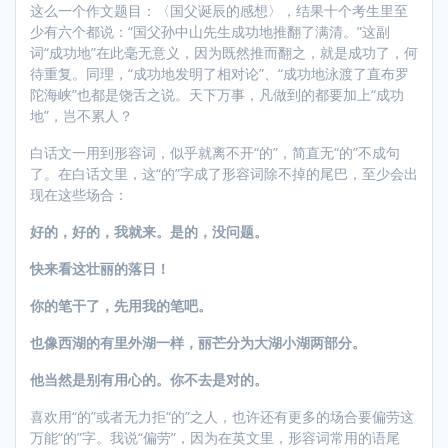
这么一个作文题目：〈国父诞辰的感想〉，结果十个考生里至
少有六个都说：“国父孙中山先生成功地推翻了满清。”这副
词“成功地”在此毫无意义，因为既然推而翻之，就是成功了，何
待重复。同理，“成功地发明了相对论”、“成功地泳渡了直布罗
陀海峡”也都是饶舌之说。天下万事，凡做到的都要加上“成功
地”，岂不累人？
白话文一用到形容词，似乎就离不开“的”，简直无“的”不成句
了。在白话文里，这“的”字成了形容词除不掉的尾巴，至少会出
现在这些场合：
好的，好的，我就来。是的，没问题。
快来看这壮丽的落日！
你的笔干了，先用我的笔吧。
也像西湖的有里外湖一样，丽芒分为大湖小湖两部分。
他当然是别有用心的。你不去是对的。
喜欢用“的”或者无力拒“的”之人，也许还有更多的场合要偏劳这
万能“的”字。我说“偏劳”，因为在英文里，形容词常用的语尾