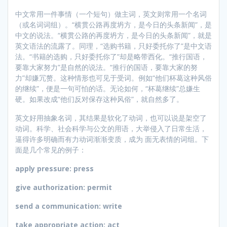
中文常用一件事情（一个短句）做主词，英文则常用一个名词
（或名词词组）。“横贯公路再度坍方，是今日的头条新闻”，是
中文的说法。“横贯公路的再度坍方，是今日的头条新闻”，就是
英文语法的流露了。同理，“选购书籍，只好委托你了”是中文语
法。“书籍的选购，只好委托你了”却是略带西化。“推行国语，
要靠大家努力”是自然的说法。“推行的国语，要靠大家的努
力”却嫌冗赘。这种情形也可见于受词。例如“他们杯葛这种风俗
的继续”，便是一句可怕的话。无论如何，“杯葛继续”总嫌生
硬。如果改成“他们反对保存这种风俗”，就自然多了。
英文好用抽象名词，其结果是软化了动词，也可以说是架空了
动词。科学、社会科学与公文的用语，大举侵入了日常生活，
逼得许多明确而有力动词渐渐变质，成为 面无表情的词组。下
面是几个常见的例子：
apply pressure: press
give authorization: permit
send a communication: write
take appropriate action: act