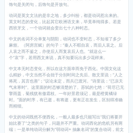
饰句是关闭句，后饰句是开放句。
动词是英文文法的是非之地，多少纠纷，都是动词惹出来的。
英文时态的变化，比起其它欧洲语文来，毕竟单纯得多。若是
西班牙文，一个动词就会变出七十八种时态。
中文的名词不分单复与阴阳，动词也不变时态，不知省了多少
麻烦。（阿房宫赋）的句子：“秦人不暇自哀，而后人哀之。后
人哀之而不鉴之，亦使后人而复哀后人也。”就这么一
个“哀”字，若用西文来说，真不知要玩出多少花样来。
中文本无时态变化，所以在这方面幸而免于西化。中国文化这
么精妙，中文当然不会拙于分别时间之先后。散文里说：“人之
将死，其言也善”；“议论未定，而兵已渡河。”诗里说：“已凉天
气未寒时”。这里面的时态够清楚的了。苏轼的七绝：“荷尽已无
擎雨盖，菊残犹有傲霜枝。一年好景君须记，最是橙黄橘绿
时。”面的时序，有已逝，有将逝，更有正在发生，区别得准确
而精细。
中文的动词既然不便西化，一般人最多也只能写出“我们将要开
始比赛了”之类的句子，问题并不严重。动词西化的危机另有两
端：一是单纯动词分解为“弱动词+ 抽象名词”的复合动词，前文