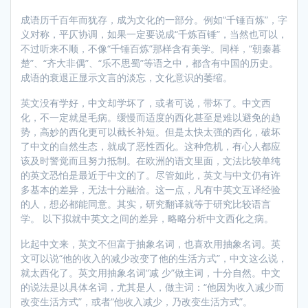
成语历千百年而犹存，成为文化的一部分。例如“千锤百炼”，字
义对称，平仄协调，如果一定要说成“千炼百锤”，当然也可以，
不过听来不顺，不像“千锤百炼”那样含有美学。同样，“朝秦暮
楚”、“齐大非偶”、“乐不思蜀”等语之中，都含有中国的历史。
成语的衰退正显示文言的淡忘，文化意识的萎缩。
英文没有学好，中文却学坏了，或者可说，带坏了。中文西
化，不一定就是毛病。缓慢而适度的西化甚至是难以避免的趋
势，高妙的西化更可以截长补短。但是太快太强的西化，破坏
了中文的自然生态，就成了恶性西化。这种危机，有心人都应
该及时警觉而且努力抵制。在欧洲的语文里面，文法比较单纯
的英文恐怕是最近于中文的了。尽管如此，英文与中文仍有许
多基本的差异，无法十分融洽。这一点，凡有中英文互译经验
的人，想必都能同意。其实，研究翻译就等于研究比较语言
学。 以下拟就中英文之间的差异，略略分析中文西化之病。
比起中文来，英文不但富于抽象名词，也喜欢用抽象名词。英
文可以说“他的收入的减少改变了他的生活方式”，中文这么说，
就太西化了。英文用抽象名词“减 少”做主词，十分自然。中文
的说法是以具体名词，尤其是人，做主词：“他因为收入减少而
改变生活方式”，或者“他收入减少，乃改变生活方式”。