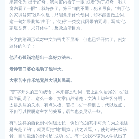
果简化为“出于好奇，我向窗内看了一眼”或者“为了好奇，我向
窗内看了一眼”，就好多了。第三句的不通，犯者最多。“由于他
的家境贫穷”这种词组，只能拿来修饰动词，却不能当做主词。
这一句如果删掉“由于”，“使得”一类交代因果的冗词，写成“他
家境贫穷，只好休学”，反觉眉清目秀。
英文的副词形式对中文为害尚不显著，但也已经开始了。例如
这样的句子：
他苦心孤诣地想出一套好办法来。
老师苦口婆心地劝了他半天。
大家苦中作乐地竟然大唱其民谣。
“苦”字开头的三句成语，本来都是动词，套上副词语尾的“地”就
降为副词了。这么一来，文章仍然清楚，文法上却主客分明，
太讲从属的关系，有点呆板。若把 “地”一律删去，代以逗点，
不但可以摆脱这主客的关系，语气也会灵活一些。
有时这样的西化副词词组太长，例如“他知其不可为而为之地还
是去赴了约”，就更应把“地”删掉，代之以逗点，使句法松松筋
骨。目前最滥的副词是“成功 地”。有一次我不该为入学试出了