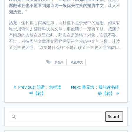
愿翻译腔也不愿看到如诗词一般优美过头的蹩脚中文，让人不
知所云。”
活龙：
这种担心实属过虑，而且也不是余光中的意思。如果有
谁想用诗词去翻译科技类文章，那他脑子一定有问题。把脑子
有问题的人放在这里批判，那实在是选错了对象，实属不妥。
不过，科技类的文章译文同样需要符合常态中文的习惯，让读
者更容易读懂。“原文是什么样”不是让读者不容易读懂的借口。
余光中
欧化中文
Post
Previous
Next
Previous:
胡适：怎样读
Next:
蔡元培：我的读书经
navigation
post:
post:
书【转】
验【转】
Search