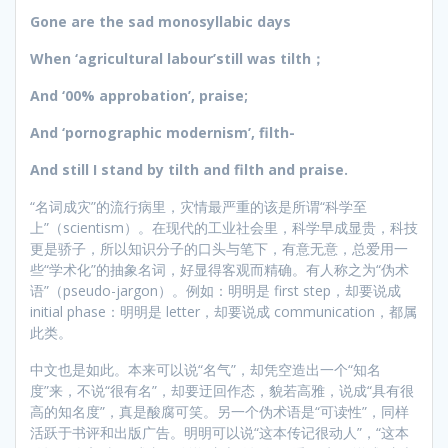
Gone are the sad monosyllabic days
When ‘agricultural labour’still was tilth；
And ‘00% approbation’, praise;
And ‘pornographic modernism’, filth-
And still I stand by tilth and filth and praise.
“名词成灾”的流行病里，灾情最严重的该是所谓“科学至
上”（scientism）。在现代的工业社会里，科学早成显贵，科技
更是骄子，所以知识分子的口头与笔下，有意无意，总爱用一
些“学术化”的抽象名词，好显得客观而精确。有人称之为“伪术
语”（pseudo-jargon）。例如：明明是 first step，却要说成
initial phase：明明是 letter，却要说成 communication，都属
此类。
中文也是如此。本来可以说“名气”，却凭空造出一个“知名
度”来，不说“很有名”，却要迂回作态，貌若高雅，说成“具有很
高的知名度”，真是酸腐可笑。另一个伪术语是“可读性”，同样
活跃于书评和出版广告。明明可以说“这本传记很动人”，“这本