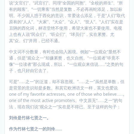
说“文官们”、“武官们”。同理“全国的同胞”、“全校的师生”、“所
有的顾客”、“一切乘客”当然是复数，不必再画蛇添足，加以标
明。不少国人惑于西化的意识，常爱这么添足，于是“人们”取代
原有的“人人”、“大家”、“大众”、“众人”、“世人”。“人们”实在是
丑陃的西化词，林语堂绝不使用，希望大家也不要使用。电视
上也有人说“民众们”、“听众们”、“球员们”，实在累赘。尤
其“众、们”并用，已经不通。
中文词不分数量，有时也会陷入困境。例如“一位观众”显然不
通，但是“观众之一”却嫌累赘，也欠自然。“一位观者”毕竟不
像“一位读者”那么现成，所以， “一位观众来信说……”之类的句
子，也只好由它去了。
可是“……之一”的泛滥，却不容忽视。“……之一”虽然是单数，但
是背景的意识却是多数。和其它欧洲语文一样，英文也爱说
one of my favorite actresses, one of those who believe……,
one of the most active promoters。中文原无“……之一”的句
法，现在我们说“观众之一”实在是不得已。至于这样的句子：
刘伶是竹林七贤之一。
作为竹林七贤之一的刘伶……