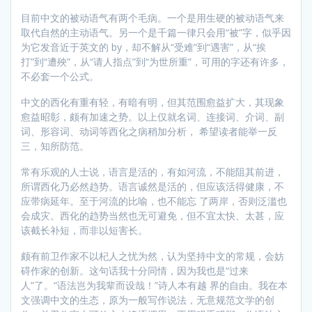
目前中文的被动语气有两个毛病。一个是用生硬的被动语气来
取代自然的主动语气。另一个是千篇一律只会用“被”字，似乎因
为它发音近于英文的 by，却不解从“受难”到“遇害”，从“挨
打”到“遭殃”，从“请人指点”到“为世所重”，可用的字还有许多，
不必套一个公式。
中文的西化有重有轻，有暗有明，但其范围愈益扩大，其现象
愈益昭彰，颇有加速之势。以上仅就名词、连接词、介词、副
词、形容词、动词等西化之病稍加分析， 希望读者能举一反
三，知所防范。
常有乐观的人士说，语言是活的，有如河流，不能阻其前进，
所谓西化乃必然趋势。语言诚然是活的，但应该活得健康，不
应带病延年。至于河流的比喻，也不能忘 了两岸，否则泛滥也
会成灾。西化的趋势当然也无可避免，但不宜太快、太甚，应
该截长补短，而非以短害长。
颇有前卫作家不以杞人之忧为然，认为坚持中文的常规，会妨
碍作家的创新。这句话我十分同情，因为我也是“过来
人”了。“语法岂为我辈而设哉！”诗人本有越 界的自由。我在本
文强调中文的生态，原为一般写作说法，无意规范文学的创