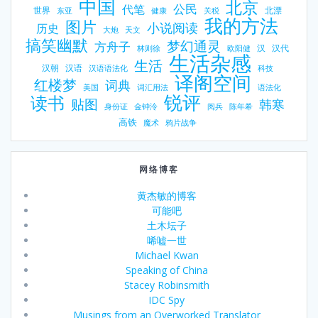
中国
北京
公民
代笔
世界
北漂
东亚
健康
关税
我的方法
图片
小说阅读
历史
大炮
天文
搞笑幽默
梦幻通灵
方舟子
汉
汉代
林则徐
欧阳健
生活杂感
生活
汉朝
汉语
汉语语法化
科技
译阁空间
红楼梦
词典
美国
词汇用法
语法化
锐评
读书
贴图
韩寒
身份证
金钟泠
阅兵
陈年希
高铁
魔术
鸦片战争
网络博客
黄杰敏的博客
可能吧
土木坛子
唏嘘一世
Michael Kwan
Speaking of China
Stacey Robinsmith
IDC Spy
Musings from an Overworked Translator