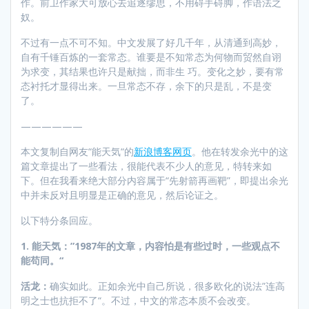
作。前卫作家大可放心去追逐缪思，不用碍手碍脚，作语法之
奴。
不过有一点不可不知。中文发展了好几千年，从清通到高妙，
自有千锤百炼的一套常态。谁要是不知常态为何物而贸然自诩
为求变，其结果也许只是献拙，而非生 巧。变化之妙，要有常
态衬托才显得出来。一旦常态不存，余下的只是乱，不是变
了。
——————
本文复制自网友“能天気“的
新浪博客网页
。他在转发余光中的这
篇文章提出了一些看法，很能代表不少人的意见，特转来如
下。但在我看来绝大部分内容属于“先射箭再画靶”，即提出余光
中并未反对且明显是正确的意见，然后论证之。
以下特分条回应。
1. 能天気：
”19
87年的文章，内容怕是有些过时，一些观点不
能苟同。“
活龙：
确实如此。正如余光中自己所说，很多欧化的说法”连高
明之士也抗拒不了“。不过，中文的常态本质不会改变。