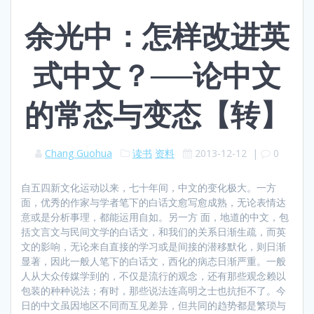
余光中：怎样改进英
式中文？──论中文
的常态与变态【转】
Chang Guohua
读书
资料
2013-12-12
|
0
自五四新文化运动以来，七十年间，中文的变化极大。一方
面，优秀的作家与学者笔下的白话文愈写愈成熟，无论表情达
意或是分析事理，都能运用自如。另一方 面，地道的中文，包
括文言文与民间文学的白话文，和我们的关系日渐生疏，而英
文的影响，无论来自直接的学习或是间接的潜移默化，则日渐
显著，因此一般人笔下的白话文，西化的病态日渐严重。一般
人从大众传媒学到的，不仅是流行的观念，还有那些观念赖以
包装的种种说法；有时，那些说法连高明之士也抗拒不了。今
日的中文虽因地区不同而互见差异，但共同的趋势都是繁琐与