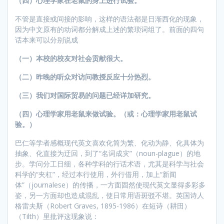
（四）心理学家在老鼠的身上进行试验。
不管是直接或间接的影响，这样的语法都是日渐西化的现象，
因为中文原有的动词都分解成上述的繁琐词组了。前面的四句
话本来可以分别说成
（一）本校的校友对社会贡献很大。
（二）昨晚的听众对访问教授反应十分热烈。
（三）我们对国际贸易的问题已经详加研究。
（四）心理学家用老鼠来做试验。（或：心理学家用老鼠试
验。）
巴仁等学者感概现代英文喜欢化简为繁、化动为静、化具体为
抽象、化直接为迂回，到了“名词成灾”（noun-plague）的地
步。学问分工日细，各种学科的行话术语，尤其是科学与社会
科学的“夹杠”，经过本行使用，外行借用，加上“新闻
体”（journalese）的传播，一方面固然使现代英文显得多彩多
姿，另一方面却也造成混乱，使日常用语斑驳不堪。英国诗人
格雷夫斯（Robert Graves, 1895-1986）在短诗（耕田）
（Tilth）里批评这现象说：