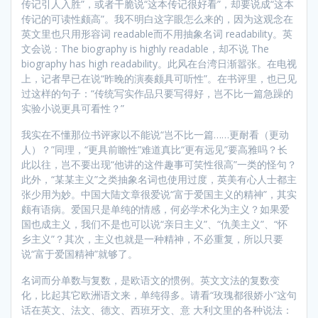
传记引人入胜”，或者干脆说“这本传记很好看”，却要说成“这本
传记的可读性颇高”。我不明白这字眼怎么来的，因为这观念在
英文里也只用形容词 readable而不用抽象名词 readability。英
文会说：The biography is highly readable，却不说 The
biography has high readability。此风在台湾日渐嚣张。在电视
上，记者早已在说“昨晚的演奏颇具可听性”。在书评里，也已见
过这样的句子：“传统写实作品只要写得好，岂不比一篇急躁的
实验小说更具可看性？”
我实在不懂那位书评家以不能说“岂不比一篇……更耐看（更动
人）？”同理，“更具前瞻性”难道真比“更有远见”要高雅吗？长
此以往，岂不要出现“他讲的这件趣事可笑性很高”一类的怪句？
此外，“某某主义”之类抽象名词也使用过度，英美有心人士都主
张少用为妙。中国大陆文章很爱说“富于爱国主义的精神”，其实
颇有语病。爱国只是单纯的情感，何必学术化为主义？如果爱
国也成主义，我们不是也可以说“亲日主义”、“仇美主义”、“怀
乡主义”？其次，主义也就是一种精神，不必重复，所以只要
说“富于爱国精神”就够了。
名词而分单数与复数，是欧语文的惯例。英文文法的复数变
化，比起其它欧洲语文来，单纯得多。请看“玫瑰都很娇小”这句
话在英文、法文、德文、西班牙文、意 大利文里的各种说法：