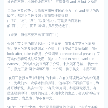
好色而不淫，小雅怨诽而不乱”，可谓兼有 and 与 but 之功用。
目前的不良趋势，是原来不用连接词的地方，在 and 意识的教
唆下，都装上了连接词；而所谓连接词都
由“和”、“与”、“及”、“以及”包办，可是灵活而宛转
的“而”、“并”、“而且”等词，几乎要绝迹了。
（※英：但也不要不当“而而而”！）
介词在英文里的用途远比中文里重要，简直成了英文的润滑
剂。英文的不及物动词加上介词，往往变成了及物动词，例如
look after, take in皆是。介词词组（prepositional phrase）又
可当作形容词或助词使用，例如 a friend in need, said it in
earnest。所以英文简直离不了介词。中文则不尽然。“扬州十
日、嘉定三屠”两个词组不用一个介词，换了英文，非用不可。
“欢迎王教授今天来到我们的中间，在有关环境污染的各种问题
上，为我们作一次学术性的演讲。”这样不中不西的开场白，到
处可以听见。其实“中间”、“有关”等介词，都是画蛇添足。有一
些圣经的中译，牧师的传道，不顾中文的生态，会说成“神在你
的里面”。意思懂，却不像中文。
“有关”、“关于”之类，大概是用得最滥的介词了。“有关文革的