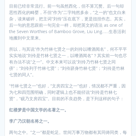
目前已经非常流行。前一句虽然西化，但不算冗赘。后一句却
恶性西化的畸婴，不但“作为”二字纯然多余，“之一的”也文白来
杂，读来破碎，把主词“刘伶”压在底下，更是扭捏作态。其实，
后一句的意思跟前一句完全一样，却把英文的语法 as one of
the Seven Worthies of Bamboo Grove, Liu Ling……生吞活剥
地搬到中文里来。
所以，与其说“作为竹林七贤之一的刘伶以嗜酒闻名”，何不平平
实实地说“刘伶是竹林七贤之一，以嗜酒闻名”？其实前一句也尽
有办法不说“之一”。中文本来可以说“刘伶乃竹林七贤之同
侪”；“刘伶列于竹林七贤”；“刘伶跻身竹林七贤”；“刘伶是竹林
七贤的同人”。
“竹林七贤之一”也好，“文房四宝之一”也好，情况都不严重，因
为七和四范围明确，同时逻辑上也不能径说“刘伶是竹林七
贤”，“砚乃文房四宝”。目前的不良趋势，是下列这样的句子：
红楼梦是中国文学的名著之一。
李广乃汉朝名将之一。
两句之中。“之一”都是蛇足。世间万事万物都有其同俦同类，每