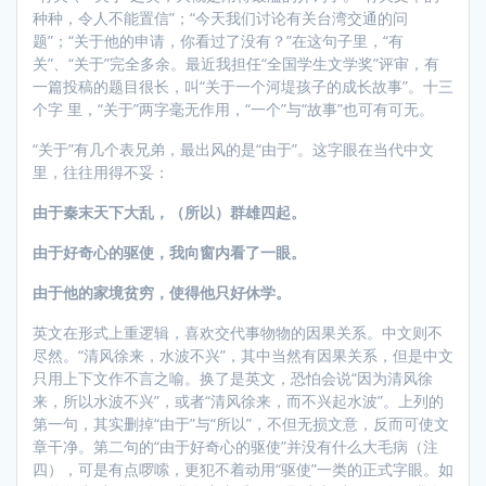
种种，令人不能置信”；“今天我们讨论有关台湾交通的问
题”；“关于他的申请，你看过了没有？”在这句子里，“有
关”、“关于”完全多余。最近我担任“全国学生文学奖”评审，有
一篇投稿的题目很长，叫“关于一个河堤孩子的成长故事”。十三
个字 里，“关于”两字毫无作用，“一个”与“故事”也可有可无。
“关于”有几个表兄弟，最出风的是“由于”。这字眼在当代中文
里，往往用得不妥：
由于秦末天下大乱，（所以）群雄四起。
由于好奇心的驱使，我向窗内看了一眼。
由于他的家境贫穷，使得他只好休学。
英文在形式上重逻辑，喜欢交代事物物的因果关系。中文则不
尽然。“清风徐来，水波不兴”，其中当然有因果关系，但是中文
只用上下文作不言之喻。换了是英文，恐怕会说“因为清风徐
来，所以水波不兴”，或者“清风徐来，而不兴起水波”。上列的
第一句，其实删掉“由于”与“所以”，不但无损文意，反而可使文
章干净。第二句的“由于好奇心的驱使”并没有什么大毛病（注
四），可是有点啰嗦，更犯不着动用“驱使”一类的正式字眼。如