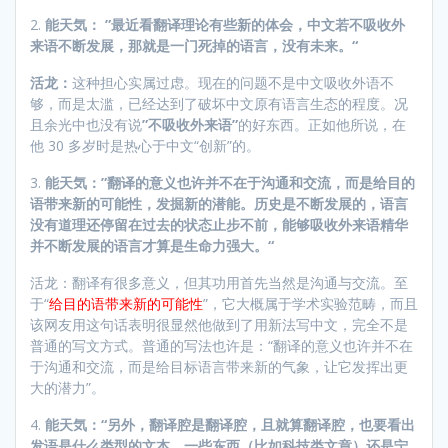
2.
能天気： ”最近看翻译理论有些新的体会，中文若不吸收外
来语不断发展，那就是一门死掉的语言，没有未来。“
活龙：
这种担心实属过虑。现在的问题不是中文吸收外语不
够，而是太滥，已经达到了破坏中文原有语言生态的程度。况
且余光中也没有说
”不吸收外来语”
的好东西。正如他所说，在
他 30 多岁时是热心于中文“创新”的。
3.
能天気：”翻译的意义也许并不在于沟通和交流，而是给目的
语带来新的可能性，发掘新的潜能。
历史是不断发展的，语言
没有道理还停留在过去的状态止步不前，能够吸收外来语精华
并不断发展的语言才算是生命力强大。“
活龙：翻译有很多意义，但其功用首先当然是沟通与交流。至
于“
给目的语带来新的可能性
”，它大概属于学术实验范畴，而且
该网友用这句话表明很显然他做到了用新法写中文，完全不是
普通的写文方式。普通的写法也许是：“翻译的意义也许并不在
于沟通和交流，而是给目标语言带来新的气象，让它发挥出更
大的潜力”。
4.
能天気：“另外，翻译腔是翻译腔，且就算翻译腔，也要看出
发语是什么类型的文本，一些东西（比如科技类文章）还是宁