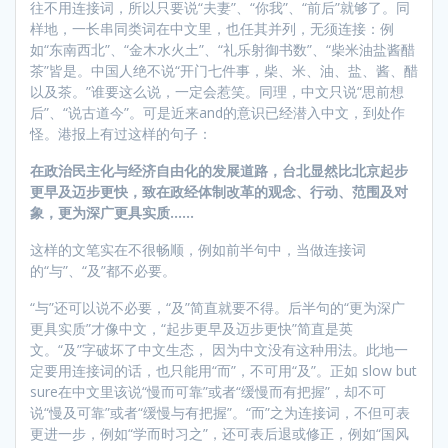
往不用连接词，所以只要说“夫妻”、“你我”、“前后”就够了。同
样地，一长串同类词在中文里，也任其并列，无须连接：例
如“东南西北”、“金木水火土”、“礼乐射御书数”、“柴米油盐酱醋
茶”皆是。中国人绝不说“开门七件事，柴、米、油、盐、酱、醋
以及茶。”谁要这么说，一定会惹笑。同理，中文只说“思前想
后”、“说古道今”。可是近来and的意识已经潜入中文，到处作
怪。港报上有过这样的句子：
在政治民主化与经济自由化的发展道路，台北显然比北京起步
更早及迈步更快，致在政经体制改革的观念、行动、范围及对
象，更为深广更具实质……
这样的文笔实在不很畅顺，例如前半句中，当做连接词
的“与”、“及”都不必要。
“与”还可以说不必要，“及”简直就要不得。后半句的“更为深广
更具实质”才像中文，“起步更早及迈步更快”简直是英
文。“及”字破坏了中文生态， 因为中文没有这种用法。此地一
定要用连接词的话，也只能用“而”，不可用“及”。正如 slow but
sure在中文里该说“慢而可靠”或者“缓慢而有把握”，却不可
说“慢及可靠”或者“缓慢与有把握”。“而”之为连接词，不但可表
更进一步，例如“学而时习之”，还可表后退或修正，例如“国风