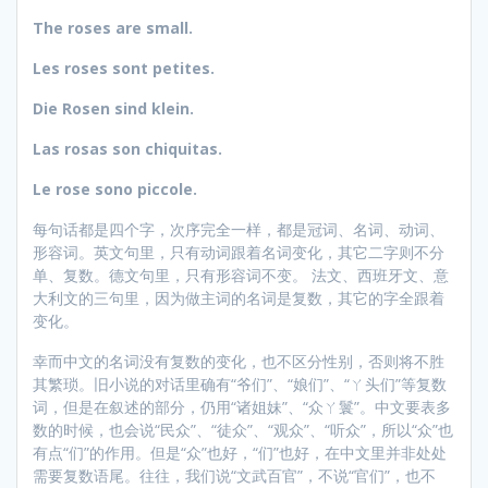
The roses are small.
Les roses sont petites.
Die Rosen sind klein.
Las rosas son chiquitas.
Le rose sono piccole.
每句话都是四个字，次序完全一样，都是冠词、名词、动词、
形容词。英文句里，只有动词跟着名词变化，其它二字则不分
单、复数。德文句里，只有形容词不变。 法文、西班牙文、意
大利文的三句里，因为做主词的名词是复数，其它的字全跟着
变化。
幸而中文的名词没有复数的变化，也不区分性别，否则将不胜
其繁琐。旧小说的对话里确有“爷们”、“娘们”、“ㄚ头们”等复数
词，但是在叙述的部分，仍用“诸姐妹”、“众ㄚ鬟”。中文要表多
数的时候，也会说“民众”、“徒众”、“观众”、“听众”，所以“众”也
有点“们”的作用。但是“众”也好，“们”也好，在中文里并非处处
需要复数语尾。往往，我们说“文武百官”，不说“官们”，也不