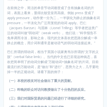
在前例之中，简洁的单音节动词都变成了含有抽象名词的片
词，表面上看来，显得比较堂皇而高级。例如 press 变成了
apply pressure，动作便一分为二，一半驯化为静止的抽象名词
pressure，一半淡化为广泛而笼统的动词 apply。巴仁
（Jacques Barzun）与屈林（Lionel Trilling）等学者把这类广
泛的动词叫做“弱动词”（weak verb）。他们说：“科学报告不
免单调而冷淡，影响之余，现代的文体喜欢把思路分解成一串
静止的概念，用介词和通常是被动语气的弱动词连接起来。”
巴仁所谓的弱动词，相当于英国小说家奥韦尔所谓的“文字的义
肢”（verbal false limb）。当代的中文也已呈现这种病态，喜
欢把简单明了的动词分解成“万能动词+抽象名词”的片词。目前
最流行的万能动词，是“做出”和“进行”，恶势力之大，几乎要吃
掉一半的正规动词。请看下面的例子：
（一）本校的校友对社会做出了重大的贡献。
（二）昨晚的听众对访问教授做出了十分热烈的反应。
（三）我们对国际贸易的问题已经进行了详细的研究。