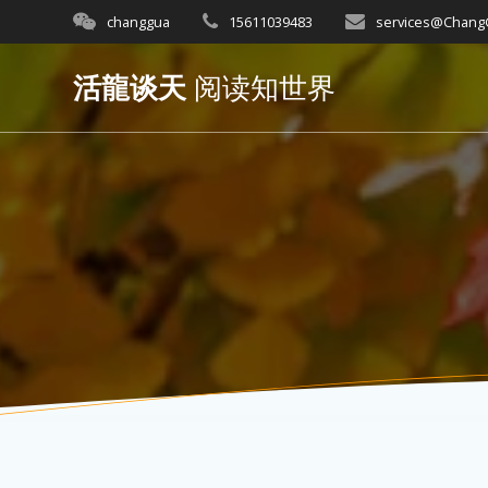
Skip
changgua
15611039483
services@Chan
to
content
活龍谈天
阅读知世界