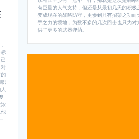
议相比至少有一点不一样，那就是这次是韩寒
有巨量的人气支持，但还是从最初几天的积极
证
变成现在的战略防守，更惨到只有招架之功而
手之力的境地，为数不多的几次回击也只为对
供了更多的武器弹药。
粉，
个标
自己
，对
寒的
和职
的人
傻
浓浓
果他
一
纳