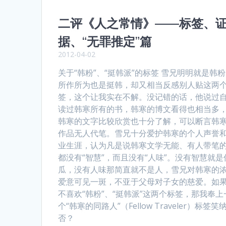
二评《人之常情》——标签、
据、“无罪推定”篇
2012-04-02
关于“韩粉”、“挺韩派”的标签 雪兄明明就是韩
所作所为也是挺韩，却又相当反感别人贴这两
签，这个让我实在不解。没记错的话，他说过
读过韩寒所有的书，韩寒的博文看得也相当多
韩寒的文字比较欣赏也十分了解，可以断言韩
作品无人代笔。雪兄十分爱护韩寒的个人声誉
业生涯，认为凡是说韩寒文学无能、有人带笔
都没有“智慧”，而且没有“人味”。没有智慧就是
瓜，没有人味那简直就不是人，雪兄对韩寒的
爱意可见一斑，不亚于父母对子女的慈爱。如
不喜欢“韩粉”、“挺韩派”这两个标签，那我奉上
个“韩寒的同路人”（Fellow Traveler）标签笑
否？