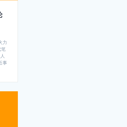
论
火力
代笔
《人
近事