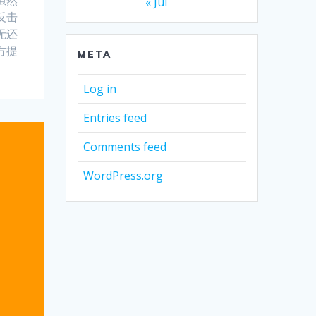
虽然
« Jul
反击
无还
方提
META
Log in
Entries feed
Comments feed
WordPress.org