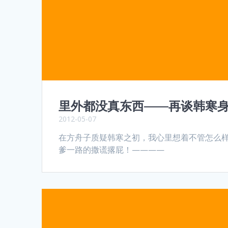
里外都没真东西——再谈韩寒
2012-05-07
在方舟子质疑韩寒之初，我心里想着不管怎么
爹一路的撒谎撂屁！————