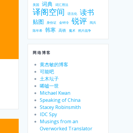
词典
美国
词汇用法
译阁空间
读书
语法化
锐评
贴图
身份证
金钟泠
阅兵
韩寒
高铁
陈年希
魔术
鸦片战争
网络博客
黄杰敏的博客
可能吧
土木坛子
唏嘘一世
Michael Kwan
Speaking of China
Stacey Robinsmith
IDC Spy
Musings from an
Overworked Translator