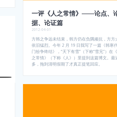
一评《人之常情》——论点、
据、论证篇
2012-04-01
方韩之争远未结束，韩方仍在负隅顽抗，方方
依旧猛烈。今年 2 月 19 日我写了一篇《韩寒
门纷争终结》，“天下有雪”（下称“雪兄”）在
之常情》（下称《人》）里提到这篇博文。最
多，拖到清明假期了才真正提笔回应。