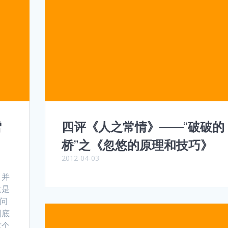
雪
四评《人之常情》——“破破的
桥”之《忽悠的原理和技巧》
2012-04-03
，并
这是
个问
到底
这个