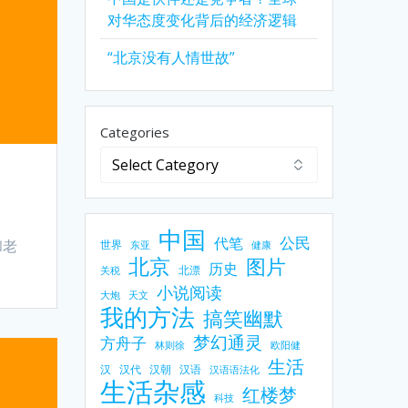
对华态度变化背后的经济逻辑
“北京没有人情世故”
Categories
中国
公民
代笔
和老
世界
东亚
健康
北京
图片
历史
北漂
关税
小说阅读
大炮
天文
我的方法
搞笑幽默
梦幻通灵
方舟子
林则徐
欧阳健
生活
汉
汉代
汉朝
汉语
汉语语法化
生活杂感
红楼梦
科技