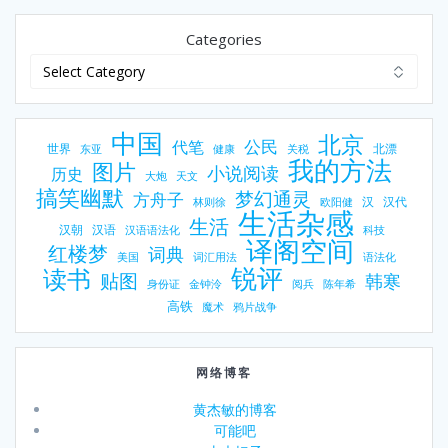
Categories
中国
北京
公民
代笔
世界
北漂
东亚
健康
关税
我的方法
图片
小说阅读
历史
大炮
天文
搞笑幽默
梦幻通灵
方舟子
汉
汉代
林则徐
欧阳健
生活杂感
生活
汉朝
汉语
汉语语法化
科技
译阁空间
红楼梦
词典
美国
词汇用法
语法化
锐评
读书
贴图
韩寒
身份证
金钟泠
阅兵
陈年希
高铁
魔术
鸦片战争
网络博客
黄杰敏的博客
可能吧