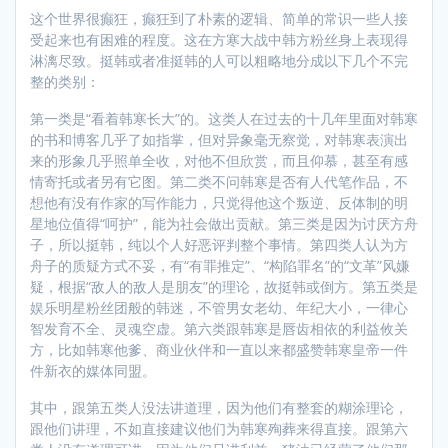
这个世界很癫狂，癫狂到了朴素的逻辑、简单的常识一些人接
受起来也有困难的程度。这在方寒大战中韩方粉丝身上表现得
淋漓尽致。挺韩或者准挺韩的人可以粗略地分成以下几个不完
整的类别：
第一类是“看着韩寒长大”的。这类人在过去的十几年里面对韩寒
的书和博客几乎了如指掌，但对异象毫无察觉，对韩寒表演出
来的形象几乎照单全收，对他不但欣赏，而且仰慕，甚至有感
情寄托或者另有它图。第二类不问韩寒是否有人代笔作品，不
想他有没有作家的写作能力，只觉得他这个叛逆、反体制的明
星地位值得“呵护”，能为社会做出贡献。第三类是因为讨厌方舟
子，所以挺韩，纯以个人好恶评判整个事情。第四类人认为方
舟子的质疑方式不妥，有“有罪推定”、“构陷罪名”的“文革”风嫌
疑，根据“敌人的敌人是朋友”的理论，故挺韩或倒方。第五类是
娱乐明星粉丝团般的韩迷，不管男女老幼、年纪大小，一律心
智发育不全、灵魂空虚。第六类跟韩寒是唇齿相依的利益攸关
方，比如韩寒他爹、商业伙伴和一直以来都盛赞韩寒皇帝一件
件新衣的媒体同盟。
其中，跟第五类人没法讲道理，因为他们有整套的糊涂理论，
跟他们讲理，不如直接建议他们为韩寒殉葬来得直接。跟第六