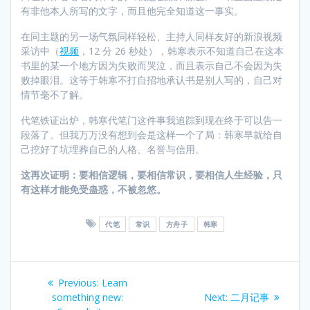
有非他本人所写的文字，而且他完全知道这一事实。
在同主题的另一场气氛同样轻松、主持人同样友好的新浪视频
采访中（
视频
，12 分 26 秒处），韩寒表示不知道自己在这本
书里的某一个地方因为失败而哭泣，而且表示自己不会因为失
败掉眼泪。这等于韩寒不打自招地承认书是别人写的，自己对
情节毫不了解。
代笔铁证出炉，韩寒代笔门这件事我追踪到现在终于可以告一
段落了。但我万万没有想到会是这样一个了局：韩寒早就给自
己挖好了坑埋葬自己的人格、名誉与信用。
这再次证明：要相信逻辑，要相信常识，要相信人生经验，只
有这样才能免受蛊惑，不被忽悠。
代笔
常识
方舟子
韩寒
Post
Previous
Previous:
Learn
navigation
post:
Next
something new:
Next:
二月记事