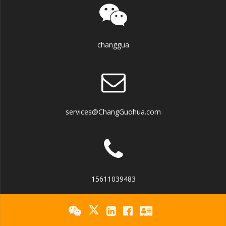
changgua
services@ChangGuohua.com
15611039483