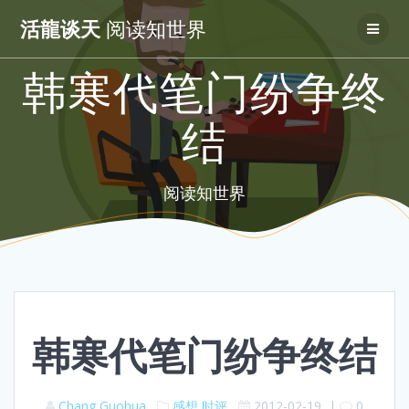
Skip
活龍谈天
阅读知世界
to
content
韩寒代笔门纷争终
结
阅读知世界
韩寒代笔门纷争终结
Chang Guohua
感想
时评
2012-02-19
|
0