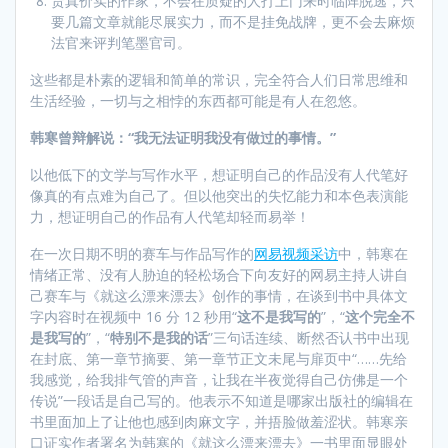
货真价实的作家，不会在质疑的人打上门来时临阵脱逃，只
要几篇文章就能尽展实力，而不是挂免战牌，更不会去麻烦
法官来评判笔墨官司。
这些都是朴素的逻辑和简单的常识，完全符合人们日常思维和
生活经验，一切与之相悖的东西都可能是有人在忽悠。
韩寒曾辩解说：“我无法证明我没有做过的事情。”
以他低下的文学与写作水平，想证明自己的作品没有人代笔好
像真的有点难为自己了。但以他突出的失忆能力和本色表演能
力，想证明自己的作品有人代笔却轻而易举！
在一次日期不明的赛车与作品写作的
网易视频采访
中，韩寒在
情绪正常、没有人胁迫的轻松场合下向友好的网易主持人讲自
己赛车与《就这么漂来漂去》创作的事情，在谈到书中具体文
字内容时在视频中 16 分 12 秒用“
这不是我写的
”，“
这个完全不
是我写的
”，“
特别不是我的话
”三句话连续、断然否认书中出现
在封底、第一章节摘要、第一章节正文未尾与扉页中“……先给
我感觉，给我排气管的声音，让我在半夜觉得自己仿佛是一个
传说”一段话是自己写的。他表示不知道是哪家出版社的编辑在
书里面加上了让他也感到肉麻文字，并捂脸做羞涩状。韩寒亲
口证实作者署名为韩寒的《就这么漂来漂去》一书里面显眼处