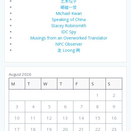
土木坛子
唏嘘一世
Michael Kwan
Speaking of China
Stacey Robinsmith
IDC Spy
Musings from an Overworked Translator
NPC Observer
龙 Loong 网
August 2026
M
T
W
T
F
S
S
1
2
3
4
5
6
7
8
9
10
11
12
13
14
15
16
17
18
19
20
21
22
23