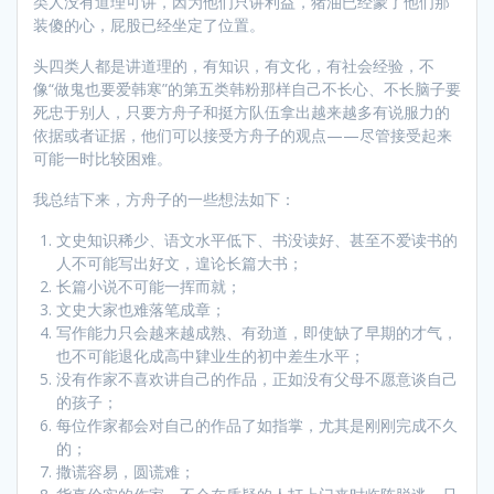
类人没有道理可讲，因为他们只讲利益，猪油已经蒙了他们那
装傻的心，屁股已经坐定了位置。
头四类人都是讲道理的，有知识，有文化，有社会经验，不
像“做鬼也要爱韩寒”的第五类韩粉那样自己不长心、不长脑子要
死忠于别人，只要方舟子和挺方队伍拿出越来越多有说服力的
依据或者证据，他们可以接受方舟子的观点——尽管接受起来
可能一时比较困难。
我总结下来，方舟子的一些想法如下：
文史知识稀少、语文水平低下、书没读好、甚至不爱读书的
人不可能写出好文，遑论长篇大书；
长篇小说不可能一挥而就；
文史大家也难落笔成章；
写作能力只会越来越成熟、有劲道，即使缺了早期的才气，
也不可能退化成高中肄业生的初中差生水平；
没有作家不喜欢讲自己的作品，正如没有父母不愿意谈自己
的孩子；
每位作家都会对自己的作品了如指掌，尤其是刚刚完成不久
的；
撒谎容易，圆谎难；