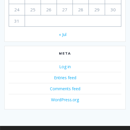
24
25
26
27
28
29
30
31
« Jul
META
Log in
Entries feed
Comments feed
WordPress.org