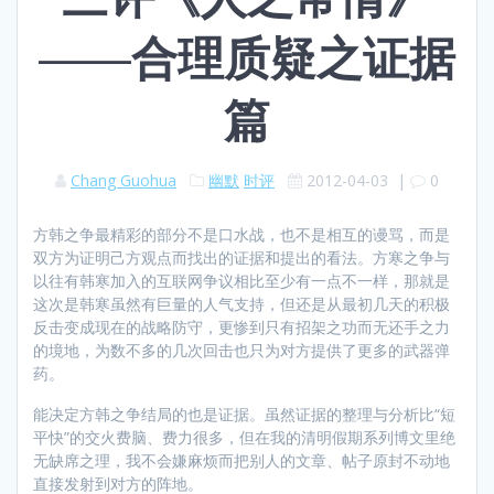
——合理质疑之证据
篇
Chang Guohua
幽默
时评
2012-04-03
|
0
方韩之争最精彩的部分不是口水战，也不是相互的谩骂，而是
双方为证明己方观点而找出的证据和提出的看法。方寒之争与
以往有韩寒加入的互联网争议相比至少有一点不一样，那就是
这次是韩寒虽然有巨量的人气支持，但还是从最初几天的积极
反击变成现在的战略防守，更惨到只有招架之功而无还手之力
的境地，为数不多的几次回击也只为对方提供了更多的武器弹
药。
能决定方韩之争结局的也是证据。虽然证据的整理与分析比“短
平快”的交火费脑、费力很多，但在我的清明假期系列博文里绝
无缺席之理，我不会嫌麻烦而把别人的文章、帖子原封不动地
直接发射到对方的阵地。