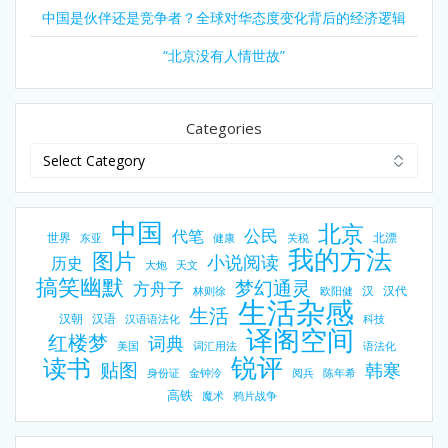
中国是伙伴还是竞争者？全球对华态度变化背后的经济逻辑
“北京没有人情世故”
Categories
中国
北京
公民
代笔
世界
北漂
东亚
健康
关税
我的方法
图片
小说阅读
历史
大炮
天文
搞笑幽默
梦幻通灵
方舟子
汉
汉代
林则徐
欧阳健
生活杂感
生活
汉朝
汉语
汉语语法化
科技
译阁空间
红楼梦
词典
美国
词汇用法
语法化
锐评
读书
贴图
韩寒
身份证
金钟泠
阅兵
陈年希
高铁
魔术
鸦片战争