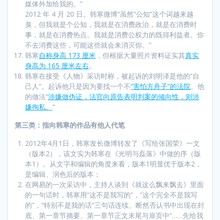
媒体外加给我的。”
2012 年 4 月 20 日。韩寒微博“虽然“公知”这个词越来越
臭，但我就是个公知，我就是在消费政治，就是在消费时
事，就是在消费热点。我就是消费公权力的既得利益者。你
不去消费这些，可能这些就会来消灭你。”
韩寒
自称身高 173 厘米
，但根据大量照片资料证实其
真实
身高为 165 厘米左右
。
韩寒在接受《人物》采访时称，被起诉的刘明泽是他的“自
己人”。起诉他只是因为要找一个不
“害怕方舟子”的法院
。他
的做法“
涉嫌做伪证，法官向原告表明判案的倾向性，则涉
嫌徇私。
”
第三类：指向韩寒的作品有他人代笔
2012年4月1日，韩寒发长微博转发了《写给张国荣》一文
（版本2），该文实为韩寒在《光明与磊落》中做的序（版
本1）。从文字和编辑的角度来看，版本1明显优于版本2，
是编辑、润色后的版本；
在网易的一次采访中，主持人谈到《就这么飘来飘去》里面
的一句话时，韩寒用“这不是我写的”，“这个完全不是我写
的”，“特别不是我的话”三句话连续、断然否认书中出现在封
底、第一章节摘要、第一章节正文末尾与扉页中“……先给我