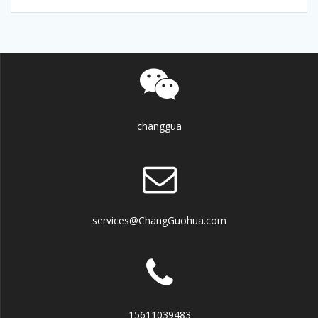
changgua
services@ChangGuohua.com
15611039483