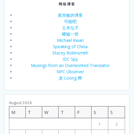
网络博客
黄杰敏的博客
可能吧
土木坛子
唏嘘一世
Michael Kwan
Speaking of China
Stacey Robinsmith
IDC Spy
Musings from an Overworked Translator
NPC Observer
龙 Loong 网
August 2026
M
T
W
T
F
S
S
1
2