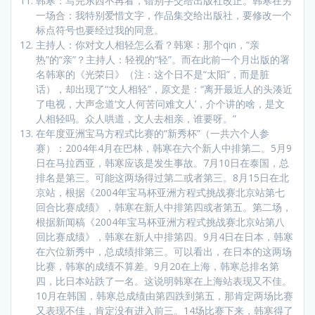
韩寒：写完东西不再看，错别字交给出版社改正。韩寒在另
一场合：我特别爱惜文字，作品集交给出版社，要修改一个
标点符号也要经过我的同意。
主持人：你对文人相轻怎么看？韩寒：那个qin，“亲
热”的“亲”？主持人：轻视的“轻”。而在此前一个月出版的署
名韩寒的《光荣日》（注：这个日不是“太阳”，而是脏
话），却出现了“文人相轻”，原文是：“离开最近人的头湊近
了电视，大声念道‘文人何苦问难文人’，介个讲的啥，是文
人相轻吗。众人哄道，文人去相亲，谁要呀。”
在年度亚洲宝马方程式比赛的“新秀杯”（一共六个人参
赛）：2004年4月在巴林，韩寒在六个新人中排第二。5月9
日在马拉西亚，韩寒应该是发生事故。7月10日在泰国，总
排名是第三。可能这两场得过第二或者第三。8月15日在北
京站，根据《2004年宝马杯亚洲方程式挑战赛北京站第七
回合比赛成绩》，韩寒在新人中排第四或者第五。第二场，
根据新闻稿《2004年宝马杯亚洲方程式挑战赛北京站第八
回比赛成绩》，韩寒在新人中排第四。9月4日在日本，韩寒
在六位新秀中，总成绩排第三。可以看出，在日本的这两场
比赛，韩寒的成绩不算差。9月20在上海，韩寒总排名第
四，比日本站跌了一名。这说明韩寒在上海站表现又不佳。
10月在韩国，韩寒总成绩由第四跌到第五，那肯定两场比赛
又表现不佳，肯定没有进入前三。14场比赛下来，韩寒得了