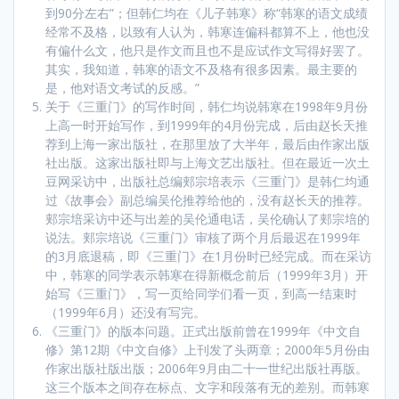
到90分左右”；但韩仁均在《儿子韩寒》称“韩寒的语文成绩
经常不及格，以致有人认为，韩寒连偏科都算不上，他也没
有偏什么文，他只是作文而且也不是应试作文写得好罢了。
其实，我知道，韩寒的语文不及格有很多因素。最主要的
是，他对语文考试的反感。”
关于《三重门》的写作时间，韩仁均说韩寒在1998年9月份
上高一时开始写作，到1999年的4月份完成，后由赵长天推
荐到上海一家出版社，在那里放了大半年，最后由作家出版
社出版。这家出版社即与上海文艺出版社。但在最近一次土
豆网采访中，出版社总编郏宗培表示《三重门》是韩仁均通
过《故事会》副总编吴伦推荐给他的，没有赵长天的推荐。
郏宗培采访中还与出差的吴伦通电话，吴伦确认了郏宗培的
说法。郏宗培说《三重门》审核了两个月后最迟在1999年
的3月底退稿，即《三重门》在1月份时已经完成。而在采访
中，韩寒的同学表示韩寒在得新概念前后（1999年3月）开
始写《三重门》，写一页给同学们看一页，到高一结束时
（1999年6月）还没有写完。
《三重门》的版本问题。正式出版前曾在1999年《中文自
修》第12期《中文自修》上刊发了头两章；2000年5月份由
作家出版社版出版；2006年9月由二十一世纪出版社再版。
这三个版本之间存在标点、文字和段落有无的差别。而韩寒