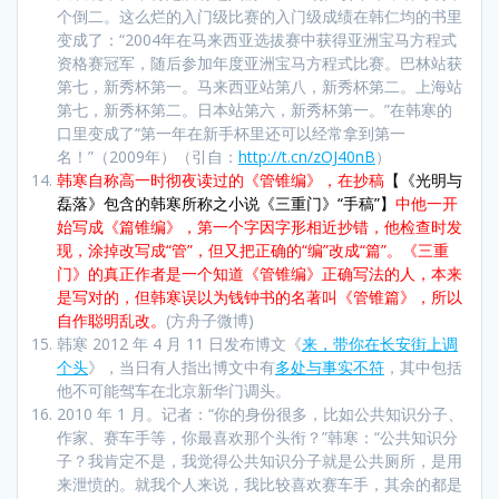
个倒二。这么烂的入门级比赛的入门级成绩在韩仁均的书里
变成了：“2004年在马来西亚选拔赛中获得亚洲宝马方程式
资格赛冠军，随后参加年度亚洲宝马方程式比赛。巴林站获
第七，新秀杯第一。马来西亚站第八，新秀杯第二。上海站
第七，新秀杯第二。日本站第六，新秀杯第一。”在韩寒的
口里变成了“第一年在新手杯里还可以经常拿到第一
名！”（2009年）（引自：
http://t.cn/zOJ40nB
）
韩寒自称高一时彻夜读过的《管锥编》，在抄稿
【《光明与
磊落》包含的韩寒所称之小说《三重门》“手稿”】
中他一开
始写成《篇锥编》，第一个字因字形相近抄错，他检查时发
现，涂掉改写成“管”，但又把正确的“编”改成“篇”。《三重
门》的真正作者是一个知道《管锥编》正确写法的人，本来
是写对的，但韩寒误以为钱钟书的名著叫《管锥篇》，所以
自作聪明乱改。
(方舟子微博)
韩寒 2012 年 4 月 11 日发布博文《
来，带你在长安街上调
个头
》，当日有人指出博文中有
多处与事实不符
，其中包括
他不可能驾车在北京新华门调头。
2010 年 1 月。记者：“你的身份很多，比如公共知识分子、
作家、赛车手等，你最喜欢那个头衔？”韩寒：“公共知识分
子？我肯定不是，我觉得公共知识分子就是公共厕所，是用
来泄愤的。就我个人来说，我比较喜欢赛车手，其余的都是