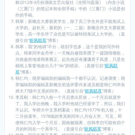
称2012年4月份湖南文艺出版社《光明与磊落》（内含小说
《三重门》的笔记本和全部手稿）中的《三重门》小说是创
作的手稿。
韩寒：新概念大赛获奖学生，除了高三学生外是不能免试上
大学的。赵长天：最初的（一、二届）新概念作文大赛获奖
学生，高一学生毕了业也是可以被特招免试上大学的。（直
接引自“
听风聒耳
”博客）
韩寒：我“的地得”不分，错别字也多，这个是我的写作特
点。韩寒同学金丹华：一天晚自修我草撰了一篇国情颂歌，
兴致盎然地请韩寒雅正。起先他还有谦谦君子风度，只是在
稿纸上客套地改出几个“de”的错误。（直接引自“
听风聒
耳
”博客）
韩仁均：萌芽编辑部的编辑我一个都不认识。记者调查：萌
芽编辑部的编辑及新概念初选评委许多成员都是韩仁均华东
师大77级中文系的同学。（直接引自“
听风聒耳
”博客）
李其刚：韩仁均入校一个月后查出肝炎，一个月后就退学
了。我入学比他晚，我入学时他就已经退学了，所以，我们
不认识。华师大中文系档案处：韩仁均1977年初入校，十
二月份退学。1978级的李其刚同年八月份入学。可见，即
便韩仁均入学一个月后，因病被隔离，但韩李仍可能有四个
月的时间在一个系学习。（直接引自“
听风聒耳
”博客）