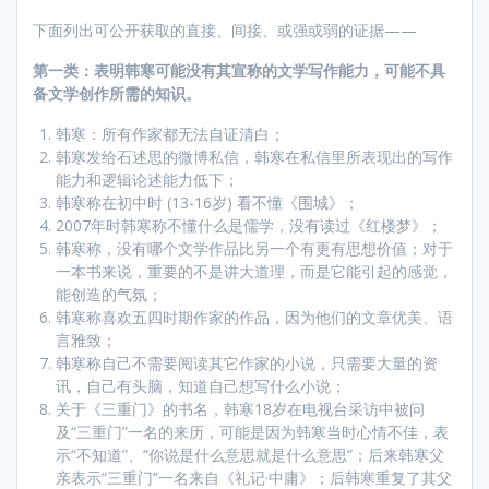
下面列出可公开获取的直接、间接、或强或弱的证据——
第一类：表明韩寒可能没有其宣称的文学写作能力，可能不具
备文学创作所需的知识。
韩寒：所有作家都无法自证清白；
韩寒发给石述思的微博私信，韩寒在私信里所表现出的写作
能力和逻辑论述能力低下；
韩寒称在初中时 (13-16岁) 看不懂《围城》；
2007年时韩寒称不懂什么是儒学，没有读过《红楼梦》；
韩寒称，没有哪个文学作品比另一个有更有思想价值；对于
一本书来说，重要的不是讲大道理，而是它能引起的感觉，
能创造的气氛；
韩寒称喜欢五四时期作家的作品，因为他们的文章优美、语
言雅致；
韩寒称自己不需要阅读其它作家的小说，只需要大量的资
讯，自己有头脑，知道自己想写什么小说；
关于《三重门》的书名，韩寒18岁在电视台采访中被问
及“三重门”一名的来历，可能是因为韩寒当时心情不佳，表
示“不知道”、“你说是什么意思就是什么意思”；后来韩寒父
亲表示“三重门”一名来自《礼记·中庸》；后韩寒重复了其父