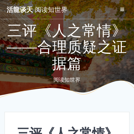
Skip
活龍谈天
阅读知世界
to
content
三评《人之常情》
——合理质疑之证
据篇
阅读知世界
三评《人之常情》