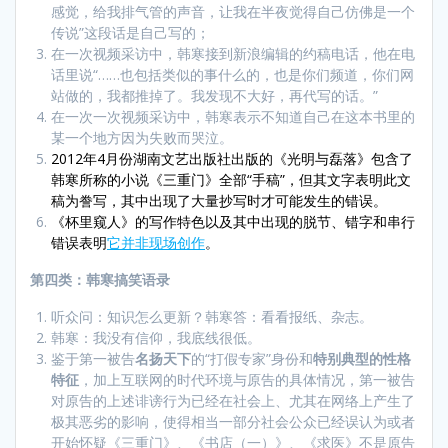
感觉，给我排气管的声音，让我在半夜觉得自己仿佛是一个
传说”这段话是自己写的；
在一次视频采访中，韩寒接到新浪编辑的约稿电话，他在电
话里说“……也包括类似的事什么的，也是你们频道，你们网
站做的，我都推掉了。我发现不大好，再代写的话。”
在一次一次视频采访中，韩寒表示不知道自己在这本书里的
某一个地方因为失败而哭泣。
2012年4月份湖南文艺出版社出版的《光明与磊落》包含了
韩寒所称的小说《三重门》全部“手稿”，但其文字表明此文
稿为誊写，其中出现了大量抄写时才可能发生的错误。
《杯里窥人》的写作特色以及其中出现的脱节、错字和串行
错误表明
它并非现场创作
。
第四类：韩寒搞笑语录
听众问：知识怎么更新？韩寒答：看看报纸、杂志。
韩寒：我没有信仰，我底线很低。
鉴于第一被告
名扬天下
的“打假专家”身份和
特别典型的性格
特征
，加上互联网的时代环境与原告的具体情况，第一被告
对原告的上述诽谤行为已经在社会上、尤其在网络上产生了
极其恶劣的影响，使得相当一部分社会公众已经误认为或者
开始怀疑《三重门》、《书店（一）》、《求医》不是原告