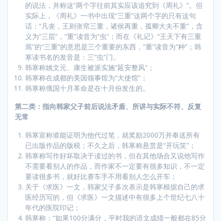
的说法，并称这“两个字往前其实应该追究到《周礼》”。但
实际上，《周礼》一书中出现“三重”这两个字的只有这句
话：“凡丧，王则张帟三重，诸侯再重，孤卿大夫不重”，含
义为“三层”，“重”读音为“虫”；而在《礼记》“王天下有三重
焉”的“三重”的意思是三个重要的东西，“重”读音为“种”；韩
寒读书名的发音是：三“虫”门。
韩寒称姚文元、康生被派实施“延安整风”；
韩寒称在成都的美国领事馆为“大使馆”；
韩寒称俄国十月革命是在十月份发生的。
第二类：指向韩家父子前后说法矛盾、所讲与实际不符、反复
无常
韩寒宣称谁能证明为他代过笔，就奖励2000万并奉送所有
已出版作品的版税；不久之后，韩寒称悬赏是“开玩笑”；
韩寒称写作好坏取决于读过的书，但在其他场合又说他写作
不需要看别人的作品，而作家不一定要有很多知识，不一定
要读很多书，就好比赛车手不用看别人怎么开车；
关于《求医》一文，韩家父子多次表示是韩寒根据自己的求
医经历写的，但《求医》一文描述中有很多上个世纪七八十
年代的医院印记；
韩寒称：“如果100分满分，平时我的语文成绩一般都在85分