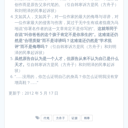
创作而是原告父亲代笔的。（引自韩寒诉方是民（方舟子）
和刘明泽的民事起诉状）
文如其人，文如其子，对一位作家的最大的侮辱与诽谤，对
一位作家最大的侵害与伤害，莫过于无中生有或者指鹿为马
地说“你署名作者的这一文章肯定不是你写的”。
这就等同于
在说
“
叫你爸爸的这个孩子肯定不是你亲生的
”
。这难道还仍
然是
“
合理质疑
”
而不是诽谤吗？这难道还仍然是
“
学术批
评
”
而不是侮辱吗？
（引自韩寒诉方是民（方舟子）和刘明
泽的民事起诉状）
虽然原告自认为是一个人才，但原告从来不认为自己是什么
天才。
引自韩寒诉方是民（方舟子）和刘明泽的民事起诉
状）
“……没用的，你怎么证明自己的身高？你怎么证明我没有穿
增高鞋？……”
更新于：2012 年 5 月 17 日
代笔
方舟子
证据
韩寒