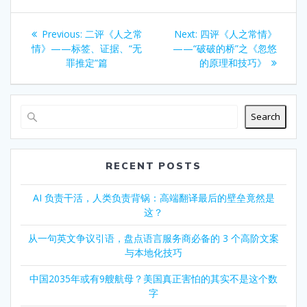
Post
Previous
Next
Previous:
二评《人之常
Next:
四评《人之常情》
navigation
post:
post:
情》——标签、证据、“无
——“破破的桥”之《忽悠
罪推定”篇
的原理和技巧》
Search
RECENT POSTS
AI 负责干活，人类负责背锅：高端翻译最后的壁垒竟然是
这？
从一句英文争议引语，盘点语言服务商必备的 3 个高阶文案
与本地化技巧
中国2035年或有9艘航母？美国真正害怕的其实不是这个数
字