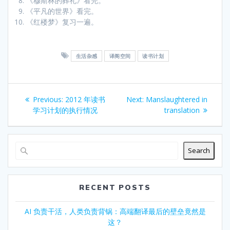
《穆斯林的葬礼》看完。
《平凡的世界》看完。
《红楼梦》复习一遍。
生活杂感
译阁空间
读书计划
Post
Previous
Next
Previous:
2012 年读书
Next:
Manslaughtered in
navigation
post:
post:
学习计划的执行情况
translation
Search
RECENT POSTS
AI 负责干活，人类负责背锅：高端翻译最后的壁垒竟然是
这？