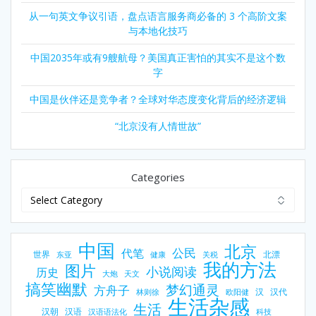
从一句英文争议引语，盘点语言服务商必备的 3 个高阶文案
与本地化技巧
中国2035年或有9艘航母？美国真正害怕的其实不是这个数
字
中国是伙伴还是竞争者？全球对华态度变化背后的经济逻辑
“北京没有人情世故”
Categories
中国
北京
公民
代笔
世界
北漂
东亚
健康
关税
我的方法
图片
小说阅读
历史
大炮
天文
搞笑幽默
梦幻通灵
方舟子
汉
汉代
林则徐
欧阳健
生活杂感
生活
汉朝
汉语
汉语语法化
科技