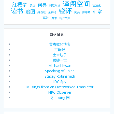
译阁空间
红楼梦
词典
美国
词汇用法
语法化
锐评
读书
贴图
韩寒
身份证
金钟泠
阅兵
陈年希
高铁
魔术
鸦片战争
网络博客
黄杰敏的博客
可能吧
土木坛子
唏嘘一世
Michael Kwan
Speaking of China
Stacey Robinsmith
IDC Spy
Musings from an Overworked Translator
NPC Observer
龙 Loong 网