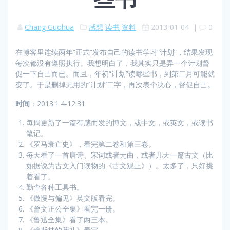
Chang Guohua
感想
读书
资料
2013-01-04
|
0
在博客里连续两年“正式”发布自己的读书学习“计划”，结果发现
每次都没有遵照执行。我想明白了，我其实只是弄一个计划督
促一下自己而已。而且，年初“计划”读哪些书，到第二月可能就
变了。于是删掉无用的“计划”二字，再次表个决心，督促自己。
时间
：2013.1.4-12.31
每周更新了一篇有感而发的博文，或中文，或英文，或读书
笔记。
《罗马衰亡史》，看完第二卷和第三卷。
每天看了一首唐诗、宋词或者元曲，或者几天一篇古文（比
如据说为古文入门读物的《古文观止》）。太多了，只好挑
着看了。
勤查各种工具书。
《傲慢与偏见》英文版看完。
《曾文正公全集》看完一册。
《鲁迅全集》看了两三本。