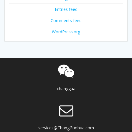
Entries feed
Comments feed
WordPress.org
changgua
services@ChangGuohua.com