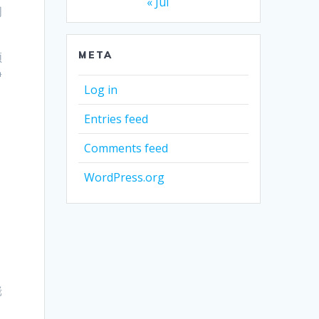
« Jul
词
领
META
静
Log in
Entries feed
Comments feed
WordPress.org
。
，
姥
。