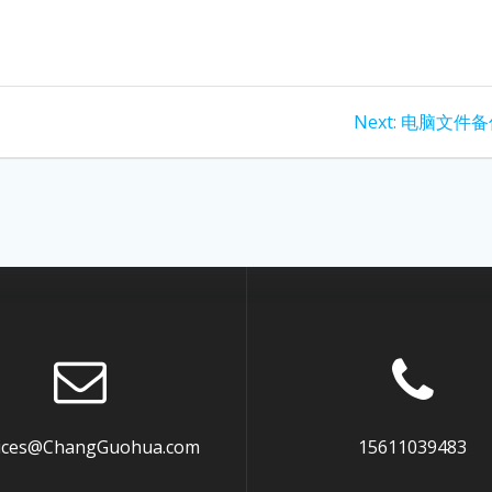
Next
Next:
电脑文件备
post:
vices@ChangGuohua.com
15611039483