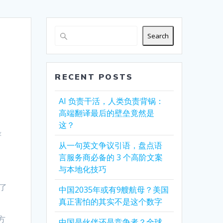
Search
RECENT POSTS
AI 负责干活，人类负责背锅：
高端翻译最后的壁垒竟然是
这？
严
从一句英文争议引语，盘点语
言服务商必备的 3 个高阶文案
与本地化技巧
了
中国2035年或有9艘航母？美国
真正害怕的其实不是这个数字
方
中国是伙伴还是竞争者？全球