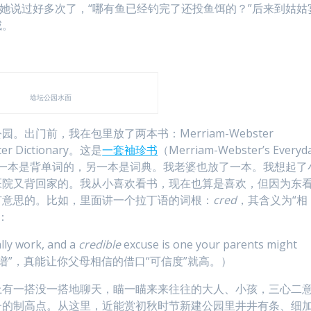
跟她说过好多次了，“哪有鱼已经钓完了还投鱼饵的？”后来到姑姑
咸。
埝坛公园水面
出门前，我在包里放了两本书：Merriam-Webster
ster Dictionary。这是
一套袖珍书
（Merriam-Webster’s Everyd
中的两本，头一本是背单词的，另一本是词典。我老婆也放了一本。我想起了
医院又背回家的。我从小喜欢看书，现在也算是喜欢，但因为东
有意思的。比如，里面讲一个拉丁语的词根：
cred
，其含义为“相
说：
lly work, and a
credible
excuse is one your parents might
划就属“靠谱”，真能让你父母相信的借口“可信度”就高。）
上有一搭没一搭地聊天，瞄一瞄来来往往的大人、小孩，三心二
一的制高点。从这里，近能赏初秋时节新建公园里井井有条、细