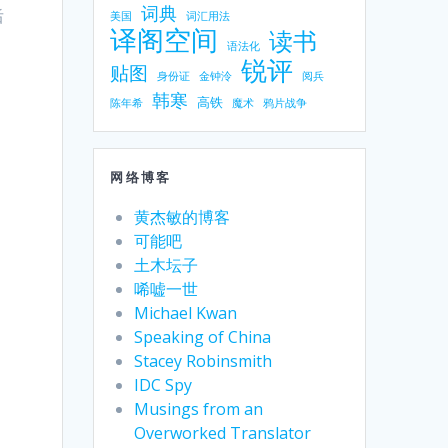
词典
后
美国
词汇用法
译阁空间
读书
语法化
锐评
贴图
。
身份证
金钟泠
阅兵
韩寒
高铁
陈年希
魔术
鸦片战争
网络博客
黄杰敏的博客
，
可能吧
土木坛子
唏嘘一世
Michael Kwan
Speaking of China
Stacey Robinsmith
IDC Spy
Musings from an
Overworked Translator
。