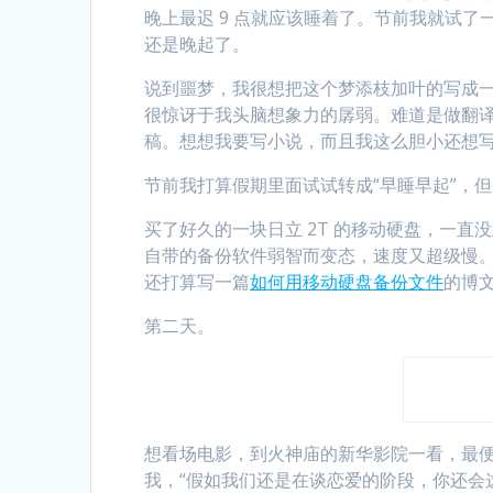
晚上最迟 9 点就应该睡着了。节前我就试
还是晚起了。
说到噩梦，我很想把这个梦添枝加叶的写成
很惊讶于我头脑想象力的孱弱。难道是做翻
稿。想想我要写小说，而且我这么胆小还想
节前我打算假期里面试试转成“早睡早起”，
买了好久的一块日立 2T 的移动硬盘，一
自带的备份软件弱智而变态，速度又超级慢。我千辛
还打算写一篇
如何用移动硬盘备份文件
的博
第二天。
想看场电影，到火神庙的新华影院一看，最便宜
我，“假如我们还是在谈恋爱的阶段，你还会