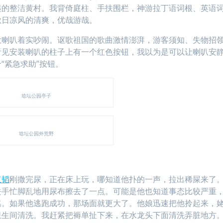
起的整洁黄村。我背倚庭柱、手扶围栏，神游拉丁语词根、英语
秋日凉风的清爽，优哉游哉。
大喇叭着实吵闹。讴歌祖国的歌曲激情澎湃，游客须知、失物招
看见安装喇叭的柱子上有一个红色按钮，我以为是可以让喇叭安
“紧急求助”按钮。
埝坛公园亭子
埝坛公园外荒野
汉韬
刚撒完尿，正在床上玩，哪知道他扑的一声，拉出稀屎来了
去手忙脚乱地用尿布擦去了一点。可能是他也知道事态比较严重
逃。如果他逃跑成功，那场面就更大了。他娘迅速把他拎起来，
卫生间清洗。我赶紧把褥单扯下来，在水龙头下面清洗弄脏地方