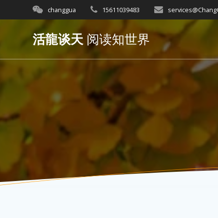
Skip
changgua
15611039483
services@Chan
to
content
活龍谈天
阅读知世界