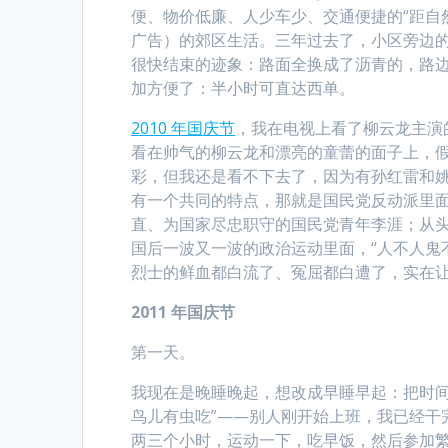
便、物价低廉、人少车少、交通便捷的“距自
广告）的郊区生活。三年过去了，小区旁边的
很快结束的迹象：路面全换成了沥青的，路边
加方便了：半小时可直达西单。
2010 年国庆节
，我在电视上看了柳云龙主演
看在帅气的柳云龙和漂亮的童蕾的面子上，
彩，但我还是看不下去了，因为有孙红雷和
有一个共同的特点，那就是国民党反动派里面
直、为国家尽忠职守的国民党青年李涯；从
国后一波又一波的政治运动里面，“人不人鬼不
烈士的鲜血都白流了、冤屈都白遭了，实在
2011
年国庆节
第一天。
我现在是晚睡晚起，想改成早睡早起：把时间
鸟儿有虫吃”­——别人刚开始上班，我已经
两三个小时，运动一下，吃早饭，然后参加繁