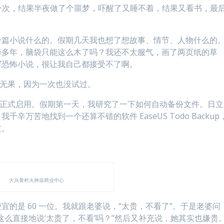
了一次，结果半夜做了个噩梦，吓醒了又睡不着，结果又看书，最
一篇小说什么的。假期几天我也想了想故事、情节、人物什么的
译多年，脑袋只能这么木了吗？我还不太服气，画了两页纸的草
写恐怖小说，很让我自己都接受不了啊。
但无果，因为一次也没试过。
直没正式启用。假期第一天，我研究了一下如何自动备份文件。日立
万苦地找到一个还算不错的软件 EaseUS Todo Backup
文。
大兴黄村火神庙商业中心
的是 60 一位。我就跟老婆说，“太贵，不看了”。于是老婆问
这么直接地说‘太贵了，不看’吗？”然后又补充说，她其实也嫌贵