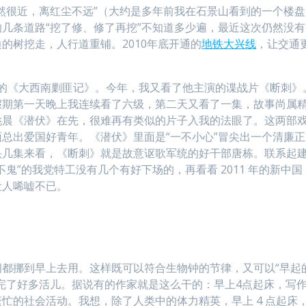
然很近，离红尘不远”（大约是多年前我在石景山看到的一个楼盘
几条道路“挖了修、修了再挖”不知道多少遍，最近这次仍然没有
的树挖走，人行道重铺。2010年底开通的
地铁大兴线
，让交通
的《大西南剿匪记》。今年，我又看了他主演的谍战片《断刺》
假期第一天晚上我连续看了六级，第二天又看了一集，故事尚属
姚晨《潜伏》在先，很难再有类似的片子入我的法眼了。这两部
总出爱国好青年。《潜伏》里面是“一不小心”冒尖出一个清廉正
头几集来看，《断刺》就是故意讴歌军统的好干部唐栋。联系起
鬼”的我党特工没有几个有好下场的，再看看 2011 年的新中国
让人唏嘘不已。
都挪到早上去用。这样既可以符合生物钟的节律，又可以“早起
干完了好多活儿。据说有的作家就是这么干的：早上4点起床，写
忙的社会活动。我想，除了人类中的体力精英，早上 4 点起床