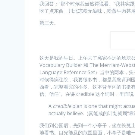
我回答：“那个时候我当然得说看。”我其实
吃了点东西，川北凉粉无滋味，粉蒸牛肉甚
第三天。
这天是我的生日。上午去了离家不远的埝坛公园。
Vocabulary Builder 和 The Merriam-Web
Language Reference Set）当
时候得病住院，我要很多书，都是我爸背到
西看，完整看完的不多。这本背单词的书挺
信、信任”。在讲 credible 这个词时，里面
A
credible
plan is one that might actua
actually believe.（真能成的计
我们到公园后，先到一个小亭子，坐在长凳
地看书。目光能及的范围里面，小亭子是唯