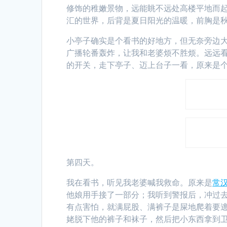
修饰的稚嫩景物，远能眺不远处高楼平地而
汇的世界，后背是夏日阳光的温暖，前胸是
小亭子确实是个看书的好地方，但无奈旁边
广播轮番轰炸，让我和老婆烦不胜烦。远远
的开关，走下亭子、迈上台子一看，原来是个
第四天。
我在看书，听见我老婆喊我救命。原来是
常
他娘用手接了一部分；我听到警报后，冲过
有点害怕，就满屁股、满裤子是屎地爬着要
姥脱下他的裤子和袜子，然后把小东西拿到