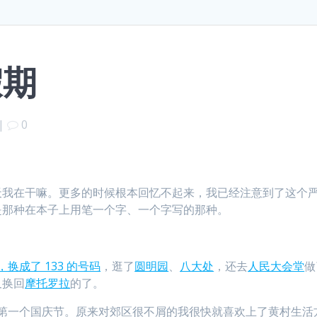
假期
|
0
天我在干嘛。更多的时候根本回忆不起来，我已经注意到了这个
是那种在本子上用笔一个字、一个字写的那种。
换成了 133 的号码
，逛了
圆明园
、
八大处
，还去
人民大会堂
做
又换回
摩托罗拉
的了。
第一个国庆节。原来对郊区很不屑的我很快就喜欢上了黄村生活