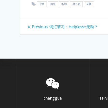
北京
国庆
断刺
柳云龙
童蕾
Post
Previous
Previous:
词汇研习：Helpless=无助？
post:
navigation
changgua
ser