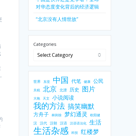
对华态度变化背后的经济逻辑
“北京没有人情世故”
更
。
Categories
精
戏
建
，
中国
公民
代笔
世界
东亚
健康
北京
图片
历史
北漂
关税
小说阅读
大炮
天文
我的方法
搞笑幽默
梦幻通灵
方舟子
林则徐
欧阳健
的
生活
汉
汉代
汉朝
汉语
汉语语法化
作
生活杂感
红楼梦
，
科技