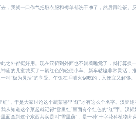
下去，我就一口作气把脏衣服和褥单都洗干净了，然后再吃饭。
除此之外都挺好用。现在汉韬到外面也不躺着睡觉了，就打算换
火神庙的儿童城买了一辆红色的轻便小车。新车轱辘非常灵活，
一种“极为灵活”的享受。午饭在呷哺火锅吃的，又便宜又解馋。
里红”，于是大家讨论这个蔬菜哪里“红”才有这么个名字。汉韬姥
我从知道这个菜起就记得“雪里红”里面有个红色的“红”字。汉韬
里面查到这个东西其实是叫“雪里蕻”，是一种“十字花科植物芥