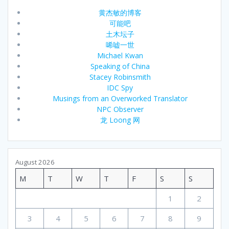
黄杰敏的博客
可能吧
土木坛子
唏嘘一世
Michael Kwan
Speaking of China
Stacey Robinsmith
IDC Spy
Musings from an Overworked Translator
NPC Observer
龙 Loong 网
August 2026
M
T
W
T
F
S
S
1
2
3
4
5
6
7
8
9