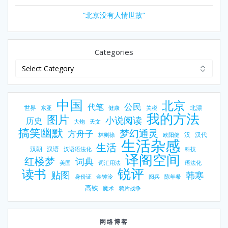
“北京没有人情世故”
Categories
中国
北京
公民
代笔
世界
北漂
东亚
健康
关税
我的方法
图片
小说阅读
历史
大炮
天文
搞笑幽默
梦幻通灵
方舟子
汉
汉代
林则徐
欧阳健
生活杂感
生活
汉朝
汉语
汉语语法化
科技
译阁空间
红楼梦
词典
美国
词汇用法
语法化
锐评
读书
贴图
韩寒
身份证
金钟泠
阅兵
陈年希
高铁
魔术
鸦片战争
网络博客