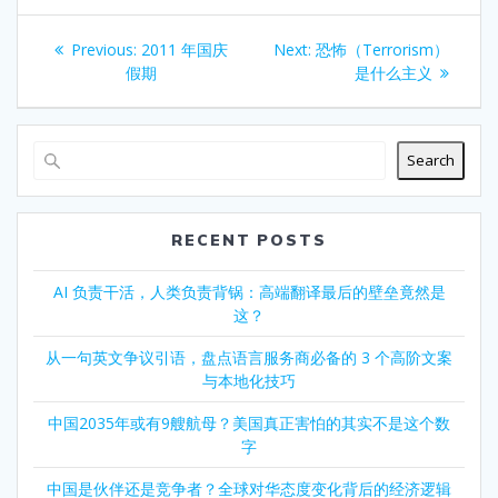
Post
Previous
Next
Previous:
2011 年国庆
Next:
恐怖（Terrorism）
navigation
post:
post:
假期
是什么主义
Search
RECENT POSTS
AI 负责干活，人类负责背锅：高端翻译最后的壁垒竟然是
这？
从一句英文争议引语，盘点语言服务商必备的 3 个高阶文案
与本地化技巧
中国2035年或有9艘航母？美国真正害怕的其实不是这个数
字
中国是伙伴还是竞争者？全球对华态度变化背后的经济逻辑