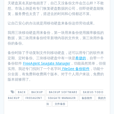
天硬盘莫名其妙地崩溃了，自己又没备份文件会怎么样？不敢
想。市场上倒是有专门恢复硬盘数据的公司，但即使硬盘能恢
复，服务费也太贵了，搭进去的时间和心情都还不算。
让自己安心的办法就是用移动硬盘来备份这些劳动成果。
我用三块移动硬盘用来备份，第一块用来备份使用频率极低的
数据，第二块用来备份经常新增内容的文件夹，第三块用作备
份的备份。
备份时除了手动复制文件到移动硬盘，还可以用专门的软件来
定期、定时备份。三块移动硬盘中有一块是
希捷的
，自带一个
备份软件
FreeAgent Seagate Manager
，功能虽然简单，但很
实用。我还专门找到了一个名字叫
FileGee 备份软件
，功能十
分全面，有免费和收费两个版本。对于个人用户来说，免费的
版本就够用了。
BACK
BACKUP
BACKUP SOFTWARE
EASEUS TODO
BACKUP
FREEAGENT
SEAGATE MANAGER
备份软件
我的方
法
文件备份