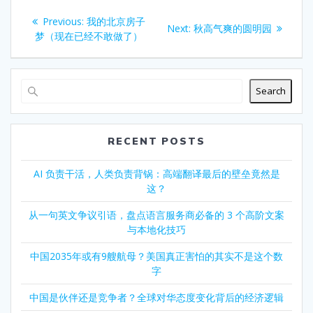
Post
Previous
Previous:
我的北京房子
Next
Next:
秋高气爽的圆明园
navigation
post:
梦（现在已经不敢做了）
post:
Search
RECENT POSTS
AI 负责干活，人类负责背锅：高端翻译最后的壁垒竟然是
这？
从一句英文争议引语，盘点语言服务商必备的 3 个高阶文案
与本地化技巧
中国2035年或有9艘航母？美国真正害怕的其实不是这个数
字
中国是伙伴还是竞争者？全球对华态度变化背后的经济逻辑