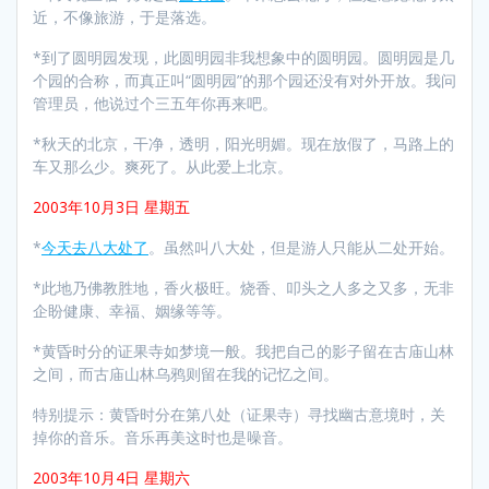
近，不像旅游，于是落选。
*到了圆明园发现，此圆明园非我想象中的圆明园。圆明园是几
个园的合称，而真正叫“圆明园”的那个园还没有对外开放。我问
管理员，他说过个三五年你再来吧。
*秋天的北京，干净，透明，阳光明媚。现在放假了，马路上的
车又那么少。爽死了。从此爱上北京。
2003年10月3日 星期五
*
今天去八大处了
。虽然叫八大处，但是游人只能从二处开始。
*此地乃佛教胜地，香火极旺。烧香、叩头之人多之又多，无非
企盼健康、幸福、姻缘等等。
*黄昏时分的证果寺如梦境一般。我把自己的影子留在古庙山林
之间，而古庙山林乌鸦则留在我的记忆之间。
特别提示：黄昏时分在第八处（证果寺）寻找幽古意境时，关
掉你的音乐。音乐再美这时也是噪音。
2003年10月4日 星期六