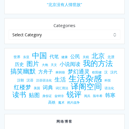
“北京没有人情世故”
Categories
中国
北京
公民
代笔
世界
北漂
东亚
健康
关税
我的方法
图片
小说阅读
历史
大炮
天文
搞笑幽默
梦幻通灵
方舟子
汉
汉代
林则徐
欧阳健
生活杂感
生活
汉朝
汉语
汉语语法化
科技
译阁空间
红楼梦
词典
美国
词汇用法
语法化
锐评
读书
贴图
韩寒
身份证
金钟泠
阅兵
陈年希
高铁
魔术
鸦片战争
网络博客