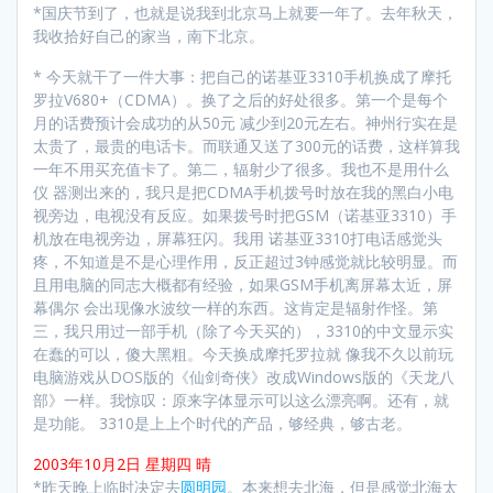
*国庆节到了，也就是说我到北京马上就要一年了。去年秋天，
我收拾好自己的家当，南下北京。
* 今天就干了一件大事：把自己的诺基亚3310手机换成了摩托
罗拉V680+（CDMA）。换了之后的好处很多。第一个是每个
月的话费预计会成功的从50元 减少到20元左右。神州行实在是
太贵了，最贵的电话卡。而联通又送了300元的话费，这样算我
一年不用买充值卡了。第二，辐射少了很多。我也不是用什么
仪 器测出来的，我只是把CDMA手机拨号时放在我的黑白小电
视旁边，电视没有反应。如果拨号时把GSM（诺基亚3310）手
机放在电视旁边，屏幕狂闪。我用 诺基亚3310打电话感觉头
疼，不知道是不是心理作用，反正超过3钟感觉就比较明显。而
且用电脑的同志大概都有经验，如果GSM手机离屏幕太近，屏
幕偶尔 会出现像水波纹一样的东西。这肯定是辐射作怪。第
三，我只用过一部手机（除了今天买的），3310的中文显示实
在蠢的可以，傻大黑粗。今天换成摩托罗拉就 像我不久以前玩
电脑游戏从DOS版的《仙剑奇侠》改成Windows版的《天龙八
部》一样。我惊叹：原来字体显示可以这么漂亮啊。还有，就
是功能。 3310是上上个时代的产品，够经典，够古老。
2003年10月2日 星期四 晴
*昨天晚上临时决定去
圆明园
。本来想去北海，但是感觉北海太