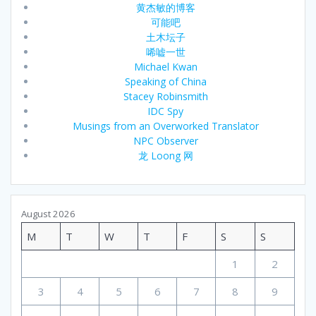
黄杰敏的博客
可能吧
土木坛子
唏嘘一世
Michael Kwan
Speaking of China
Stacey Robinsmith
IDC Spy
Musings from an Overworked Translator
NPC Observer
龙 Loong 网
August 2026
M
T
W
T
F
S
S
1
2
3
4
5
6
7
8
9