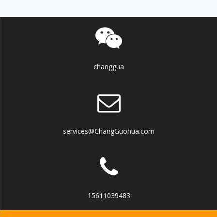
changgua
services@ChangGuohua.com
15611039483