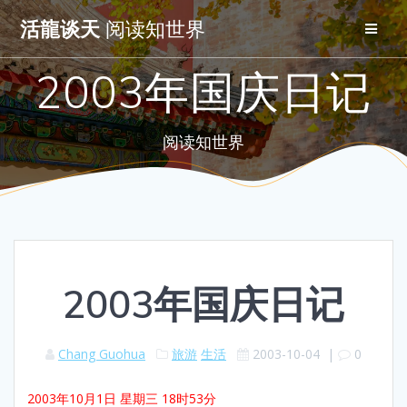
Skip
活龍谈天
阅读知世界
to
content
2003年国庆日记
阅读知世界
2003年国庆日记
Chang Guohua
旅游
生活
2003-10-04
|
0
2003年10月1日 星期三 18时53分