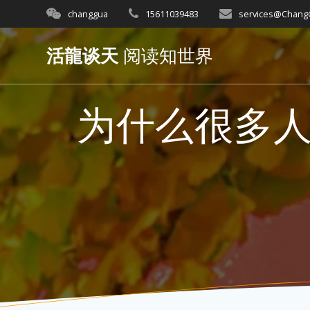
Skip
changgua
15611039483
services@Chan
to
content
活龍谈天
阅读知世界
为什么很多人都