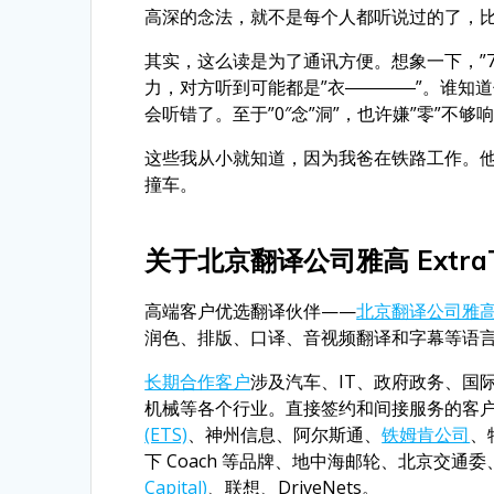
高深的念法，就不是每个人都听说过的了，比如”0
其实，这么读是为了通讯方便。想象一下，”7
力，对方听到可能都是”衣――――”。谁知道你
会听错了。至于”0″念”洞”，也许嫌”零”不够
这些我从小就知道，因为我爸在铁路工作。他
撞车。
关于北京翻译公司雅高 ExtraT
高端客户优选翻译伙伴——
北京翻译公司雅高 E
润色、排版、口译、音视频翻译和字幕等语
长期合作客户
涉及汽车、IT、政府政务、国
机械等各个行业。直接签约和间接服务的客
(ETS)
、神州信息、阿尔斯通、
铁姆肯公司
、
下 Coach 等品牌、地中海邮轮、北京交
Capital)
、联想、DriveNets。