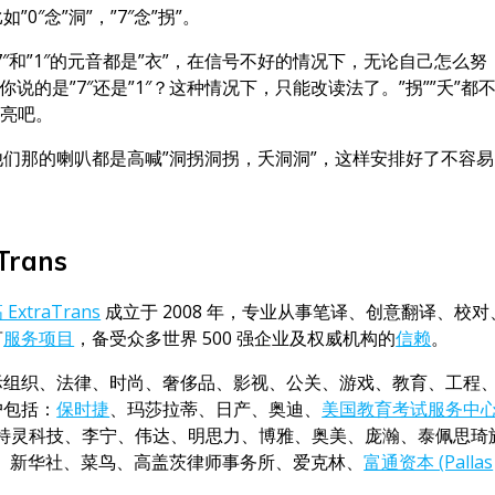
″念”洞”，”7″念”拐”。
″和”1″的元音都是”衣”，在信号不好的情况下，无论自己怎么努
说的是”7″还是”1″？这种情况下，只能改读法了。”拐””夭”都
响亮吧。
们那的喇叭都是高喊”洞拐洞拐，夭洞洞”，这样安排好了不容易
rans
xtraTrans
成立于 2008 年，专业从事笔译、创意翻译、校对
言
服务项目
，备受众多世界 500 强企业及权威机构的
信赖
。
际组织、法律、时尚、奢侈品、影视、公关、游戏、教育、工程
户包括：
保时捷
、玛莎拉蒂、日产、奥迪、
美国教育考试服务中
特灵科技、李宁、伟达、明思力、博雅、奥美、庞瀚、泰佩思琦
通委、新华社、菜鸟、高盖茨律师事务所、爱克林、
富通资本 (Pallas