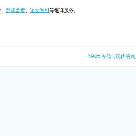
件、
翻译盖章
、
论文资料
等翻译服务。
Next
Next:
古代与现代的速
post: