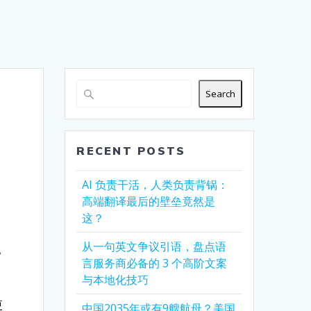
Search
RECENT POSTS
AI 负责干活，人类负责背锅：
高端翻译最后的壁垒竟然是
这？
从一句英文争议引语，盘点语
。
言服务商必备的 3 个高阶文案
与本地化技巧
更
中国2035年或有9艘航母？美国