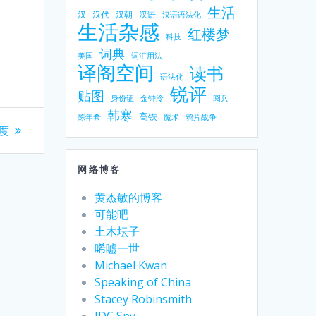
生活
汉
汉代
汉朝
汉语
汉语语法化
生活杂感
红楼梦
科技
词典
美国
词汇用法
译阁空间
读书
语法化
锐评
贴图
身份证
金钟泠
阅兵
韩寒
高铁
陈年希
魔术
鸦片战争
度
网络博客
黄杰敏的博客
可能吧
土木坛子
唏嘘一世
Michael Kwan
Speaking of China
Stacey Robinsmith
IDC Spy