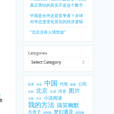
真正害怕的其实不是这个数字
中国是伙伴还是竞争者？全球
不
对华态度变化背后的经济逻辑
“北京没有人情世故”
Categories
、
中国
公民
代笔
世界
东亚
健康
、
北京
图片
历史
北漂
关税
心
小说阅读
大炮
天文
旗
我的方法
搞笑幽默
梦幻通灵
方舟子
林则徐
欧阳健