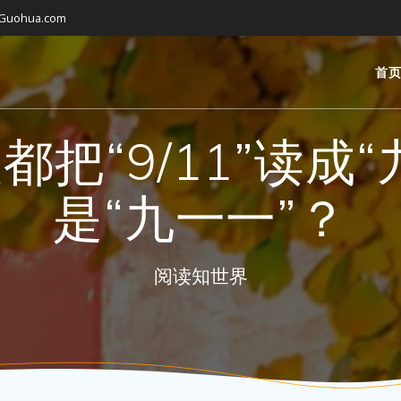
gGuohua.com
首
把“9/11”读成
是“九一一”？
阅读知世界