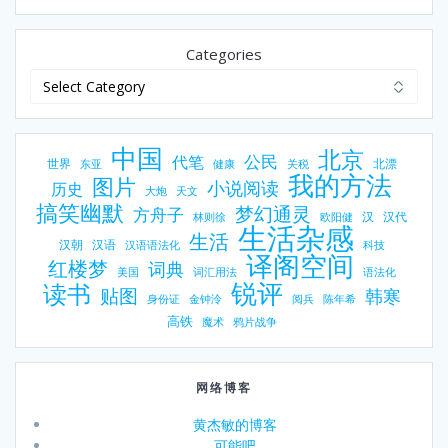
Categories
中国
北京
公民
代笔
世界
北漂
东亚
健康
关税
我的方法
图片
小说阅读
历史
大炮
天文
搞笑幽默
梦幻通灵
方舟子
汉
汉代
林则徐
欧阳健
生活杂感
生活
汉朝
汉语
汉语语法化
科技
译阁空间
红楼梦
词典
美国
词汇用法
语法化
锐评
读书
贴图
韩寒
身份证
金钟泠
阅兵
陈年希
高铁
魔术
鸦片战争
网络博客
黄杰敏的博客
可能吧