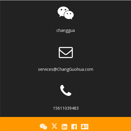
changgua
services@ChangGuohua.com
15611039483