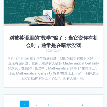
别被英语里的“数学”骗了：当它说你有机
会时，通常是在暗示没戏
2026-02-04
Mathematical 这个词早就遇到过，但因为数学实在不太好，一
直没有深究过。这两天看到有人提起 Mathematical Certainty
的意思，在我的印象当中，Mathematical 约等于“在理论上”。
那么 Mathematical Certainty 就是“在理论上肯定”，翻译成人
话其实就是“实际上不肯定”。但有人说不对。
Posts
Page
Page
Page
Page
1
2
3
…
9