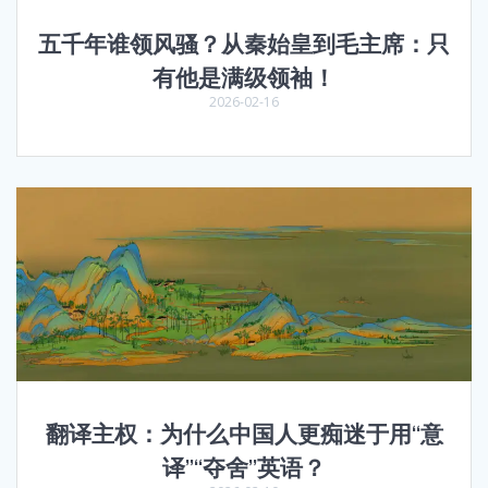
五千年谁领风骚？从秦始皇到毛主席：只
有他是满级领袖！
2026-02-16
翻译主权：为什么中国人更痴迷于用“意
译”“夺舍”英语？