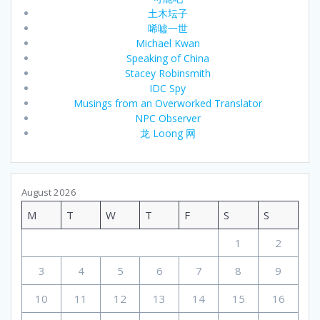
土木坛子
唏嘘一世
Michael Kwan
Speaking of China
Stacey Robinsmith
IDC Spy
Musings from an Overworked Translator
NPC Observer
龙 Loong 网
August 2026
M
T
W
T
F
S
S
1
2
3
4
5
6
7
8
9
10
11
12
13
14
15
16