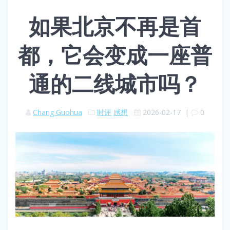
如果北京不再是首
都，它会变成一座普
通的二线城市吗？
Chang Guohua
时评
感想
2026-02-17
|
0