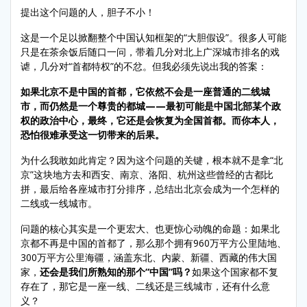
提出这个问题的人，胆子不小！
这是一个足以掀翻整个中国认知框架的“大胆假设”。很多人可能
只是在茶余饭后随口一问，带着几分对北上广深城市排名的戏
谑，几分对“首都特权”的不忿。但我必须先说出我的答案：
如果北京不是中国的首都，它依然不会是一座普通的二线城
市，而仍然是一个尊贵的都城——最初可能是中国北部某个政
权的政治中心，最终，它还是会恢复为全国首都。而你本人，
恐怕很难承受这一切带来的后果。
为什么我敢如此肯定？因为这个问题的关键，根本就不是拿“北
京”这块地方去和西安、南京、洛阳、杭州这些曾经的古都比
拼，最后给各座城市打分排序，总结出北京会成为一个怎样的
二线或一线城市。
问题的核心其实是一个更宏大、也更惊心动魄的命题：如果北
京都不再是中国的首都了，那么那个拥有960万平方公里陆地、
300万平方公里海疆，涵盖东北、内蒙、新疆、西藏的伟大国
家，
还会是我们所熟知的那个“中国”吗？
如果这个国家都不复
存在了，那它是一座一线、二线还是三线城市，还有什么意
义？