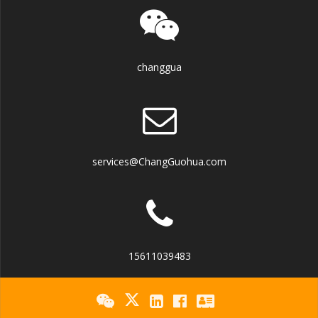
changgua
services@ChangGuohua.com
15611039483