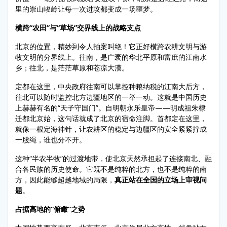
里的崇山峻岭让每一次进攻都变成一场噩梦。
横跨“农田”与“草场”交界线上的战略支点
北京的位置，精妙到令人拍案叫绝！它正好横跨农耕文明与游
牧文明的分界线上。往南，是广袤的华北平原和富庶的江南水
乡；往北，是茫茫草原和苍凉大漠。
定都在这里，中央政府往南可以掌控种粮纳税的江南大后方，
往北可以随时监控北方边疆地区的一举一动。这就是中国历史
上赫赫有名的“天子守国门”。自明朝永乐皇帝——明成祖朱棣
迁都北京始，这句话就成了北京的宿命注脚。首都定在这里，
就像一根定海神针，让农耕区的稳定与边疆区的安全紧紧拧成
一股绳，谁也分不开。
这种“半农半牧”的过渡地带，使北京天然承担起了连接南北、融
合各民族的历史使命。它既不是纯粹的北方，也不是纯粹的南
方，因此能够超越地域的局限，
真正站在全国的立场上审视问
题
。
占据高地的“俯瞰”之势