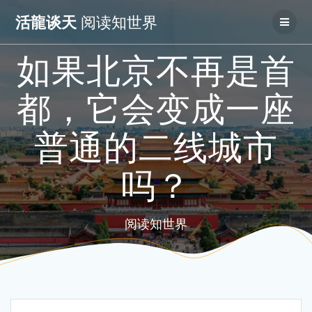
Skip
活龍谈天
阅读知世界
to
content
如果北京不再是首
都，它会变成一座
普通的二线城市
吗？
阅读知世界