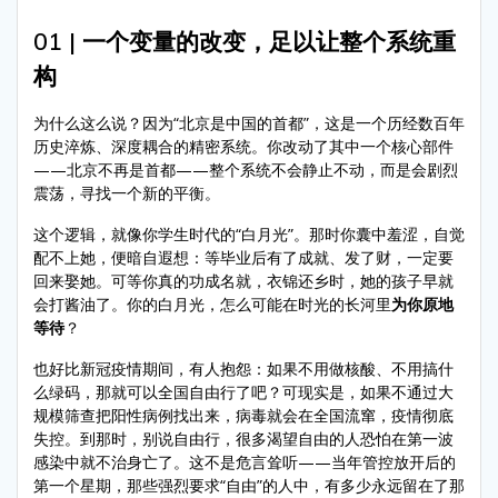
01 | 一个变量的改变，足以让整个系统重
构
为什么这么说？因为“北京是中国的首都”，这是一个历经数百年
历史淬炼、深度耦合的精密系统。你改动了其中一个核心部件
——北京不再是首都——整个系统不会静止不动，而是会剧烈
震荡，寻找一个新的平衡。
这个逻辑，就像你学生时代的“白月光”。那时你囊中羞涩，自觉
配不上她，便暗自遐想：等毕业后有了成就、发了财，一定要
回来娶她。可等你真的功成名就，衣锦还乡时，她的孩子早就
会打酱油了。你的白月光，怎么可能在时光的长河里
为你原地
等待
？
也好比新冠疫情期间，有人抱怨：如果不用做核酸、不用搞什
么绿码，那就可以全国自由行了吧？可现实是，如果不通过大
规模筛查把阳性病例找出来，病毒就会在全国流窜，疫情彻底
失控。到那时，别说自由行，很多渴望自由的人恐怕在第一波
感染中就不治身亡了。这不是危言耸听——当年管控放开后的
第一个星期，那些强烈要求“自由”的人中，有多少永远留在了那