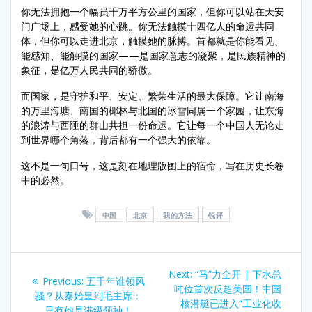
你无法拥抱一个幅员千万平方公里的国家，但你可以站在天安
门广场上，感受她的心跳。你无法触摸十四亿人的命运共同
体，但你可以走进北京，触摸她的脉搏。首都就是你能看见、
能感知、能触摸的国家——是国家意志的凝聚，是民族精神的
象征，是亿万人民共同的骄傲。
而国家，是守护和平、安定、繁荣生活的最大保障。它让南海
的万里海塘、南国的椰林与北国的冰雪同属一个家园，让东海
的浪涛与西陲的群山共担一份命运。它让每一个中国人无论走
到世界哪个角落，背后都有一个强大的依靠。
这不是一句口号，这是刻在地理版图上的宿命，写在历史长卷
中的必然。
中国
北京
我的方法
锐评
Post
Next
Next:
“马”力全开 | 下水总
Previous
Previous:
五千年谁领风
navigation
post:
吨位首次反超美国！中国
post:
骚？从秦始皇到毛主席：
核潜艇已进入“工业化收
只有他是满级领袖！