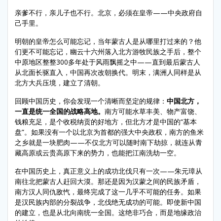
亲爹不行，亲儿子也不行。北京，必须在皇帝——中央政府自
己手里。
明朝的皇帝怎么可能忘记，当年蒙古人是从哪里打过来的？他
们更不可能忘记，幽云十六州落入北方游牧民族之手后，整个
中原地区整整300多年处于风雨飘摇之中——直到最后蒙古人
从北面长驱直入，中国再次改朝换代。明末，满洲人同样是从
北方大兵压境，建立了清朝。
回顾中国历史，你会发现一个清晰而坚定的规律：
中国北方，
一直是统一全国的战略高地。
南方可能水草丰美、物产富饶、
钱粮充足，是个收税纳贡的好地方，但北方才是中国的“基本
盘”。如果没有一个以北京为首都的强大中央政权，南方的鱼米
之乡就是一块肥肉——不仅北方可以随时南下劫掠，就连从青
藏高原或云贵高原下来的势力，也能把江南洗劫一空。
在中国历史上，真正意义上的成功北伐只有一次——朱元璋从
南往北把蒙古人赶回大漠。那还是因为汉蒙之间的民族矛盾，
南方汉人同仇敌忾，最终完成了这一几乎不可能的任务。如果
是汉民族内部的分裂战争，北伐绝无成功的可能。即使新中国
的建立，也是从北向南统一全国。这绝非巧合，而是地缘政治