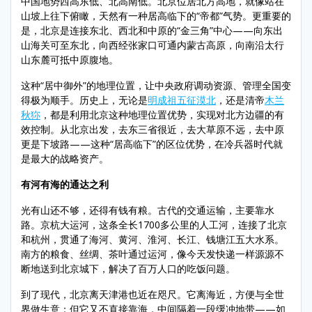
中国地势西高东低、北高南低。北京位居北方高地，就像站在
山坡上往下俯瞰，天然有一种居高临下的“帝都”气势。更重要的
是，北京是连接东北、西北和中原的“金三角”中心——向东出
山海关可至东北，向西经张家口可通内蒙古高原，向南沿太行
山东麓可抵中原腹地。
这种“居中御外”的地理位置，让中央政府调动资源、管理全国变
得极为顺手。历史上，无论是
明成祖五征漠北
，还是清帝
木兰
秋狝
，都是利用北京这种地理位置优势，实现对北方边疆的有
效控制。从北京出发，去东三省很近，去大草原不远，去中原
更是下坡路——这种“居高临下”的区位优势，在冷兵器时代就
是最大的战略资产。
有河有海的通达之利
光有山还不够，还得有钱有粮。古代的交通运输，主要靠水
路。京杭大运河，这条全长1700多公里的人工河，连接了北京
和杭州，贯通了海河、黄河、淮河、长江、钱塘江五大水系。
南方的粮食、丝绸、茶叶通过运河，像今天发快递一样源源不
断地送到北京城下，解决了百万人口的吃饭问题。
到了现代，北京离天津港也近在咫尺。它离海近，方便与全世
界做生意；但它又不直接靠海，中间隔着一段缓冲地带——如