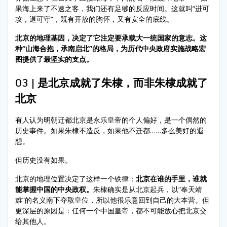
果海上来了不速之客，我们还有足够的反应时间。这就叫“进可
攻，退可守”，既有开放的胸怀，又有安全的底线。
北京的地理基因，决定了它注定要承载大一统国家的意志。这
种“山海合抱，承南启北”的格局，为历代中央政府实施战略宏
图提供了最坚实的支点。
03 | 是北京成就了朱棣，而非朱棣成就了
北京
有人认为明朝迁都北京是永乐皇帝的个人偏好，是一个偶然的
历史事件。如果朱棣不造反，如果他不迁都……多么美好的遐
想。
但历史没有如果。
北京的地理位置决定了这样一个铁律：
北京在谁的手里，谁就
能掌握中国的中央政权。
朱棣确实是从北京起兵，以“奉天靖
难”的名义南下夺取皇位，所以他很乐意回到自己的大本营。但
更深层的原因是：任何一个中国皇帝，都不可能放心把北京交
给其他人。