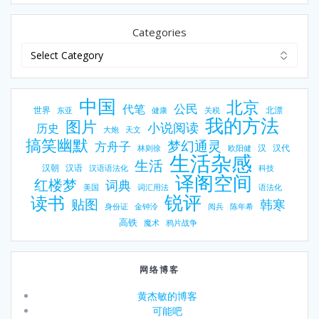
Categories
中国
北京
公民
代笔
世界
北漂
东亚
健康
关税
我的方法
图片
小说阅读
历史
大炮
天文
搞笑幽默
梦幻通灵
方舟子
汉
汉代
林则徐
欧阳健
生活杂感
生活
汉朝
汉语
汉语语法化
科技
译阁空间
红楼梦
词典
美国
词汇用法
语法化
锐评
读书
贴图
韩寒
身份证
金钟泠
阅兵
陈年希
高铁
魔术
鸦片战争
网络博客
黄杰敏的博客
可能吧