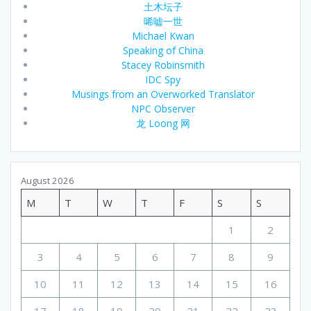
土木坛子
唏嘘一世
Michael Kwan
Speaking of China
Stacey Robinsmith
IDC Spy
Musings from an Overworked Translator
NPC Observer
龙 Loong 网
August 2026
M
T
W
T
F
S
S
1
2
3
4
5
6
7
8
9
10
11
12
13
14
15
16
17
18
19
20
21
22
23