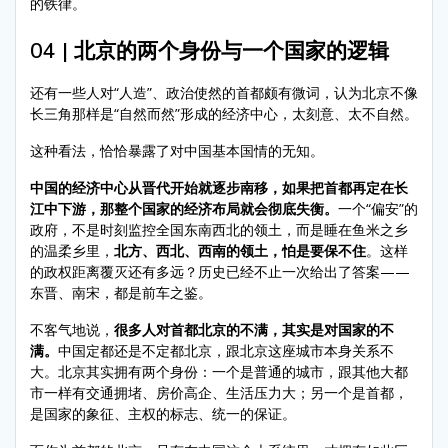
的铁律。
04 | 北京的两个身份与一个国家的逻辑
还有一些人对“人造”、政治使然的首都颇有微词，认为北京不像
长三角那样是“自然而然”形成的经济中心，太刻意、太不自然。
这种看法，恰恰暴露了对中国基本国情的无知。
中国的经济中心从晋代开始就逐步南移，如果把首都再定在长
江中下游，那整个国家的经济布局就会彻底失衡。
一个“偏安”的
政府，不是时刻监控全国东南西北的领土，而是睡在鱼米之乡
的温柔乡里，
北方、西北、西南的领土，怕是要保不住
。这样
的政权距离覆灭还有多远？历史已经不止一次给出了答案——
东晋、南宋，都是前车之鉴。
不客气地说，
很多人对首都北京的不满，其实是对国家的不
满。
中国定都还是不定都北京，跟北京这座城市本身关系不
大。北京其实拥有两个身份：一个是普通的城市，跟其他大都
市一样有交通拥堵、房价高企、生活压力大；另一个是首都，
是国家的象征、主权的标志、统一的保证。