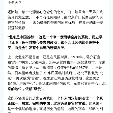
个冬天？
还比如，每个北漂都心心念念的北京户口。如果有一天落户政
策真的完全放开，不再有任何限制，那北京户口反而会瞬间失
去它的价值——因为稀缺性带来的所有优势，在放开的那一刻
就荡然无存。
“北京是中国首都”，这是一个牵一发而动全身的系统。历史早
已证明，任何对核心要素的改动，都不会让其他部分保持不
变，而是会引发整个系统的连锁反应。
上一次北京不是首都，还是在民国时期。1928年，蒋介石宣
布“统一”中国，定都南京。北平从此降格为一座普通城市。后来
的事情，历史书上写得很清楚：仅仅9年后的1937年，北平沦
陷。日本侵略者扶植了“中华民国临时政府”，将北平恢复为“北
京”，再次成为“首都”。在之后汪精卫伪政权时期，这里仍然
是“华北行政中心”，是华北沦陷区的政治、军事和文化中心。
北
京的地位，依然“尊贵”。
这段不堪回首的历史告诉我们一个朴素而深刻的道理：
一个真
正统一、独立、完整的中国，北京必然是它的首都。
这从来不
是一个偶然的选择，而是历史的必然、地理的宿命、战略的刚