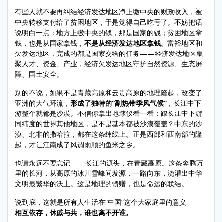
有些人就不要再纠结经济发达地区净上缴中央的财政收入，被
中央转移支付给了贫困地区，于是觉得自己吃亏了。不妨把话
说明白一点：地方上缴中央的钱，那是国家的钱；贫困地区拿
钱，也是从国家拿钱，
不是从经济发达地区拿钱。
富裕地区和
欠发达地区，完成的都是国家交给的任务——经济发达地区集
聚人才、资金、产业，经济欠发达地区守护自然资源、生态屏
障、国土安全。
别的不说，如果不是青藏高原和云贵高原的地理隆起，改变了
亚洲的大气环流，
形成了独特的“副热带季风气候”
，长江中下
游整个就都是沙漠。不信你拿出地球仪看一看：跟长江中下游
同纬度的世界其他地区，是不是基本都被沙漠覆盖？中东的沙
漠、北非的撒哈拉，都在这条纬线上。正是西部和西南部的隆
起，才让江南成了风调雨顺的鱼米之乡。
也请永远不要忘记——长江的源头，在青藏高原。这条奔腾万
里的长河，从高原的冰川雪峰间发源，一路向东，浇灌出中华
文明最繁华的沃土。这是地理的馈赠，也是命运的联结。
说到底，这就是所有人生活在“中国”这个大家庭里的意义——
相互依存，休戚与共，谁也离不开谁。