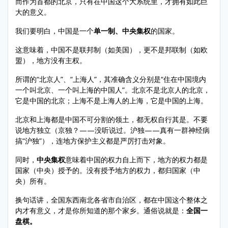
而作为首都的北京，只有在中国这个大系统里，才拥有如此巨
大的意义。
我们要明白，中国是一个
单一制、中央集权
的国家。
这意味着，中国不是联邦制（如美国），更不是邦联制（如欧
盟），地方没有主权。
所谓的“北京人”、“上海人”，其准确含义分别是“住在中国境内
一个叫北京、一个叫上海的中国人”。北京不是北京人的北京，
它是中国的北京；上海不是上海人的上海，它是中国的上海。
北京和上海都是中国不可分割的领土，都无权自行其是。不要
说地方独立（京独？——没听说过。沪独——真有一群神经病
搞“沪独”），连地方保护主义都是严厉打击对象。
同时，
中央集权
意味着中国的权力自上而下，地方的权力都是
国家（中央）授予的。没有授予地方的权力，都归国家（中
央）所有。
换句话讲，全国东西南北各省市自治区，都在中国这个整体之
内才有意义，才是你所知道的那个家乡。通俗说就是：
全国一
盘棋。