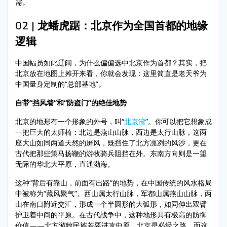
需。
02 | 龙蟠虎踞：北京作为全国首都的地缘
逻辑
中国幅员如此辽阔，为什么偏偏选中北京作为首都？其实，把
北京放在地图上摊开来看，你就会发现：这里简直是老天爷为
中国量身定制的“总部基地”。
自带“挡风墙”和“防盗门”的绝佳地势
北京的地形有一个形象的外号，叫“
北京湾
”。你可以把它想象成
一把巨大的太师椅：北边是燕山山脉，西边是太行山脉，这两
座大山如同两道天然的屏风，既挡住了北方凛冽的风沙，更在
古代把那些策马扬鞭的游牧骑兵阻挡在外。东南方向则是一望
无际的华北大平原，直通渤海。
这种“背后有靠山，前面有出路”的地势，在中国传统的风水格局
中被称为“藏风聚气”。西山属太行山脉，军都山属燕山山脉，两
山在南口附近交汇，形成一个半圆形的大弧形，如同伸出双臂
护卫着中间的平原。在古代战争中，这种地形具有极高的防御
价值——北方游牧民族若要进攻中原，北京是必经之路，而这