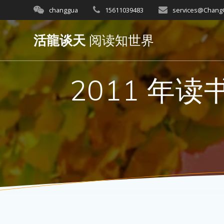
Skip
changgua
15611039483
services@Chan
to
content
活龍谈天
阅读知世界
2011 年