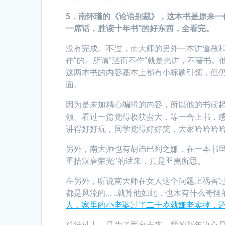
5
．南怀瑾的《论语别裁》，这本书是原来一
一席话，胜读十年书”的好东西，全看完。
没有完成。不过，南大师的另外一本讲道教和
作”的。所谓“述而不作”就是光讲，不著书
这两本书的内容基本上都有小标题引领，但
面。
因为是未加精心编辑的内容，所以他的书读
领。看过一篇觉得收获蛮大，等一合上书，
讲得好好玩，同学觉得好好笑，大家哈哈哈
另外，南大师也有胡诌巴列之嫌，在一本书里居
重拾汉唐荣光”的话来，真是匪夷所思。
在另外，听说南大师在女人这个问题上祸害
都是风流的……就算他如此，也木有什么奇怪
人，家里的小老婆过了二十岁就嫌老卖掉，
总结过去，是为了面向未来。我的新年决心