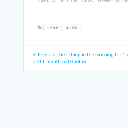
生活杂感
读书计划
Post
Previous
Previous:
First thing in the morning for 1-
post:
navigation
and 1-month-old Hantao