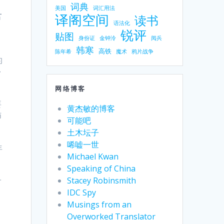
词典
美国
词汇用法
君
译阁空间
读书
语法化
锐评
贴图
身份证
金钟泠
阅兵
韩寒
高铁
陈年希
魔术
鸦片战争
的
台
网络博客
要
黄杰敏的博客
师
可能吧
土木坛子
唏嘘一世
年
Michael Kwan
Speaking of China
子
Stacey Robinsmith
IDC Spy
Musings from an
Overworked Translator