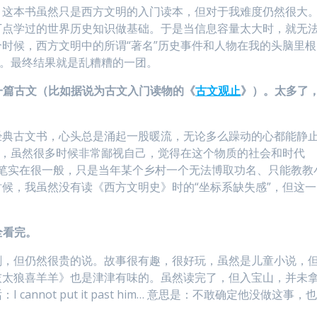
。这本书虽然只是西方文明的入门读本，但对于我难度仍然很大
丁点学过的世界历史知识做基础。于是当信息容量太大时，就无
时候，西方文明中的所谓“著名”历史事件和人物在我的头脑里根
中。最终结果就是乱糟糟的一团。
一篇古文（比如据说为古文入门读物的《
古文观止
》）。太多了
经典古文书，心头总是涌起一股暖流，无论多么躁动的心都能静
”，虽然很多时候非常鄙视自己，觉得在这个物质的社会和时代
然文笔实在很一般，只是当年某个乡村一个无法博取功名、只能教教
候，我虽然没有读《西方文明史》时的“坐标系缺失感”，但这一
全看完。
刷，但仍然很贵的说。故事很有趣，很好玩，虽然是儿童小说，
灰太狼喜羊羊》也是津津有味的。虽然读完了，但入宝山，并未
nnot put it past him… 意思是：不敢确定他没做这事，