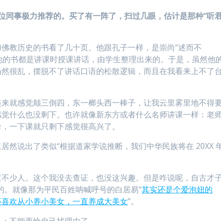
位同事极力推荐的。买了有一阵了，扫过几眼，估计是那种“听
佛教历史的书看了几十页。他跟孔子一样，是崇尚“述而不
。他的书都是讲课时授课讲话，由学生整理出来的。于是，虽然他
仍然很乱，摆脱不了讲话口语的松散逻辑，而且在我看来上不了
起来就感觉颠三倒四，东一榔头西一棒子，让我云里雾里地不得
感觉什么也没剩下。也许就像新东方或者什么名师讲课一样：老
哈，一下课就只剩下感觉很高兴了。
然说出了类似“根据道家学说推断，我们中华民族将在 20XX 
过不少人。这个我没去查证，也没这兴趣。但是咋说呢，自古才
的。就像那为平民百姓呐喊呼号的白居易“
其实还是个爱泡妞的
还喜欢从小养小美女，一直养成大美女
”。
是：不能再给自己找理由了。