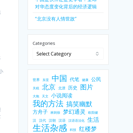
。
对华态度变化背后的经济逻辑
法
“北京没有人情世故”
，
Categories
止
小
中国
公民
代笔
世界
东亚
健康
北京
图片
历史
北漂
关税
小说阅读
大炮
天文
我的方法
搞笑幽默
但
梦幻通灵
方舟子
林则徐
欧阳健
拿
生活
汉
汉代
汉朝
汉语
汉语语法化
也
生活杂感
红楼梦
科技