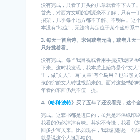
没有完成，只看了开头的几章就看不下去了
首先，对西方文明的渊源毫不了解，只有一
招架，几乎每个地方都不了解、不明白。这个
本没有“地位”，无法将其定位于某个坐标系
3.
每天一首唐诗、宋词或者元曲，或者几天
只好挑着看。
没有完成。每当我目视或者用手抚摸我那些
下来。这时我发现，我本质上始终是个“文人
里，做“文人”、写“文章”有个鸟用？也虽
孩的穷酸文人转世投胎来的。面对这些书的时
年看的东西仍然不值一提。
4.
《
哈利·波特
》买了五年了还没看完，这个
完成。这套书都是进口的，虽然是环保纸印
我看的仍然津津有味。其实不奇怪，我看《
回多少宝贝来。比如现在，我就能想起一句话：I ca
就是说这个人挺那啥的。