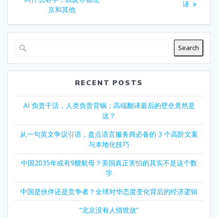
navigation
post:
译
京和其他
Search
RECENT POSTS
AI 负责干活，人类负责背锅：高端翻译最后的壁垒竟然是
这？
从一句英文争议引语，盘点语言服务商必备的 3 个高阶文案
与本地化技巧
中国2035年或有9艘航母？美国真正害怕的其实不是这个数
字
中国是伙伴还是竞争者？全球对华态度变化背后的经济逻辑
“北京没有人情世故”