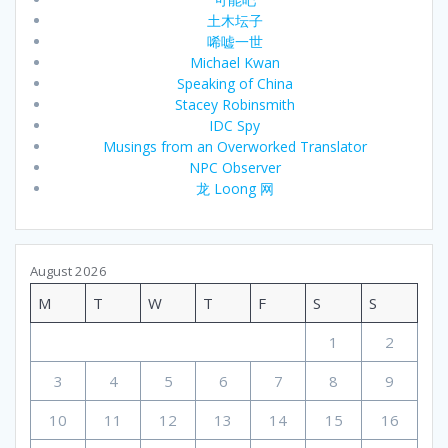
土木坛子
唏嘘一世
Michael Kwan
Speaking of China
Stacey Robinsmith
IDC Spy
Musings from an Overworked Translator
NPC Observer
龙 Loong 网
August 2026
M
T
W
T
F
S
S
1
2
3
4
5
6
7
8
9
10
11
12
13
14
15
16