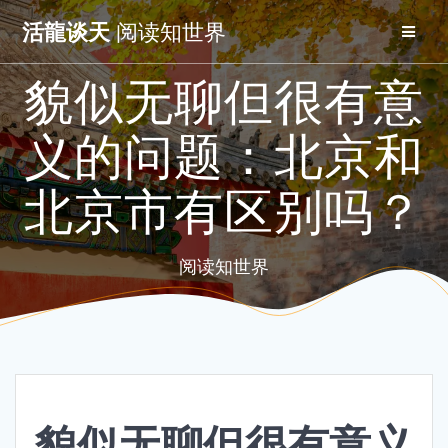
Skip
活龍谈天
阅读知世界
to
content
貌似无聊但很有意
义的问题：北京和
北京市有区别吗？
阅读知世界
貌似无聊但很有意义