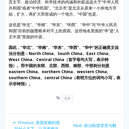
言文字、政治经济、科学技术的内涵和外延远远大于“中华人民
共和国”或者“中华民国”。“北京市”是北京从原来一小块地方开
始，扩大，再扩大而形成的一个地方。“中国”也是。
这也是“华北”、“华南”、“华东”、“华西”、“华中”与“中华人民共
和国”目前的版图根本对不上的原因。这些地名里面的“华”是“入
主中原”里面的中原。
因此，“华北”、“华南”、“华东”、“华西”、“华中”的正确英文说
法分别是：North China、South China、East China、
West China、Central China（首字母均大写，表示特
指）。而中国的东部、北部、西部、南部、中部则分别是
eastern China、northern China、western China、
southern China、central China（表明方位的词均小写，表
示非特指）。
北京
Post
Previous
Previous:
美国首都到底
Next
Next:
政治制度背景与翻
post:
叫什么名字，以及帝都北