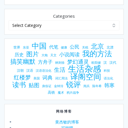
Categories
中国
北京
公民
代笔
世界
北漂
东亚
健康
关税
我的方法
图片
小说阅读
历史
大炮
天文
搞笑幽默
梦幻通灵
方舟子
汉
汉代
林则徐
欧阳健
生活杂感
生活
汉朝
汉语
汉语语法化
科技
译阁空间
红楼梦
词典
美国
词汇用法
语法化
锐评
读书
贴图
韩寒
身份证
金钟泠
阅兵
陈年希
高铁
魔术
鸦片战争
网络博客
黄杰敏的博客
可能吧