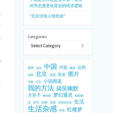
对华态度变化背后的经济逻辑
卓
在
“北京没有人情世故”
，
可
。
Categories
还
看
人
中国
公民
代笔
世界
东亚
健康
。
北京
图片
历史
北漂
关税
小说阅读
大炮
天文
个
我的方法
搞笑幽默
梦幻通灵
方舟子
林则徐
欧阳健
生活
汉
汉代
汉朝
汉语
汉语语法化
生活杂感
红楼梦
科技