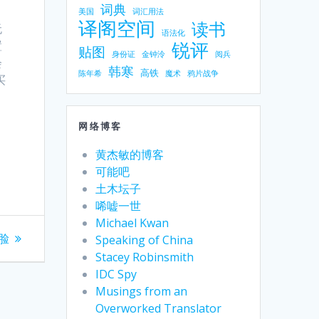
词典
美国
词汇用法
译阁空间
读书
无
语法化
锐评
置
贴图
身份证
金钟泠
阅兵
会
韩寒
高铁
陈年希
魔术
鸦片战争
买
，
网络博客
黄杰敏的博客
可能吧
土木坛子
唏嘘一世
Michael Kwan
脸
Speaking of China
Stacey Robinsmith
IDC Spy
Musings from an
Overworked Translator