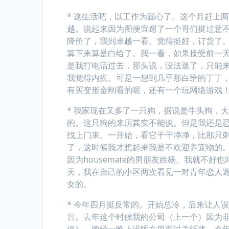
* 这生活吧，以工作为圆心了。这个月赶上
越。说起来因为图便宜遛了一个哥们挺过意不
降价了，我到卓越一看。觉得挺好，订货了。
算下来算是白给了。我一看，如果接受前一
是我打电话过去，那头说，没法退了，只能
我觉得内疚。可是一想到几乎那白给的丁丁
有买变形金刚看的呢，还有一个玩网络游戏
* 我家现在又多了一只狗，据说是牛头狗，
的。这只狗的来历其实不能说。但是我还是忍不
找上门来。一开始，看它干干净净，比那只
了，这时候我才想起来我是不欢迎养宠物的
因为housemate的男朋友姓杨。我就不好
天，我在自己的小区两次看见一对青年恋人
女的。
* 今年四月挺反常的。开始总冷，后来让人
冒。去年这个时候我的公司（上一个）因为非
侠》。曾经一晚上没睡在里面过关斩将。今