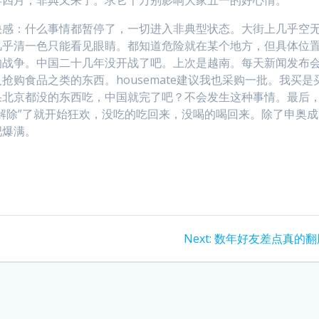
快感：什么事情都暂停了，一切进入非典型状态。大街上几乎空
几乎清一色只能看见眼睛。都知道危险就在某个地方，但具体位
的战争。中国二十几年没开战了吧。上次是越南。每天新闻发布
购食品之类的东西。housemate建议我也采购一批。我买是
果北京都没的东西吃，中国就完了吧？不会发生这种事情。最后
解除”了就开始狂欢，没吃的吃回来，没喝的喝回来。除了申奥成
吧爆满。
Next
Next:
数年好友差点真的翻
post: