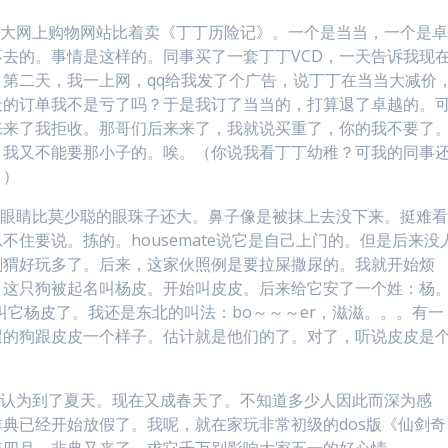
两大网上购物网站比着卖《丁丁历险记》。一个是当当，一个是
去的。事情是这样的。同事买了一套丁丁VCD，一天告诉我现
第二天，我一上网，qq给我发了个广告，说丁丁在当当大减价
天的订单我不是亏了吗？于是我订了当当的，打算退了卓越的。
来来了我拒收。那哥们后来来了，我就说买重了，你的我不要了
，我又不能要那小子的。唉。（你说我看丁丁幼稚？可我的同事
！）
大眼睛比莫少聪的眼珠子还大。鼻子像是被抹上去没下来。挺难
住要说。拣的。housemate说它是自己上门的。但是后来没
刺猬好玩多了。后来，这家伙照例是要拉屎撒尿的。我就开始烦
。这只狗被起名叫杨皮。开始叫皮皮。后来给它安了一个姓：杨
也叫它杨皮了。我还是东北的叫法：bo～～～er，滋滋。。。有一
遛的狗跟皮皮一个样子。估计就是他们的了。对了，听说皮皮是
误认为到了夏天。现在又成春天了。不知道多少人因此而深为感
典已经开始放假了。我呢，就在家玩非常初级的dos版《仙剑奇
年四月，非典又来了。求它千万别影响大家五一的好心情。