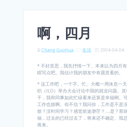
啊，四月
Chang Guohua
生活
2004-04-04
* 不好意思，我先抒情一下。本来以为四月
瞎写点吧。我估计我的朋友中有愿意看的。
* 这工作吧，一个字。忙。大概一周休息一
织（ILO）举办大会讨论中国的就业问题。
干，我和同事如此忙碌看来还算是幸福咧。
工作也烦啊。你不信？我问你，工作是不是
烦？没时间学习？感觉前途渺茫？…..是？
福，过去的已经过去了，将来还不确定。我
将来。