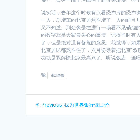
说实话，去年这个时候有点看恐怖片的恐怖
一人，总堵车的北京居然不堵了。人的面目
又不知道。到处像是在进行一场看不见硝烟
的数字就是大家最关心的事情。记得当时有人抢
了，但是绝对没有备荒的意思。我觉得，如
北京居民都熬不住了，六月份等着把北京”双
功就是双解除北京最高兴了。听说饭店、酒
生活杂感
Post
Previous
Previous:
我为世界银行做口译
post:
navigation