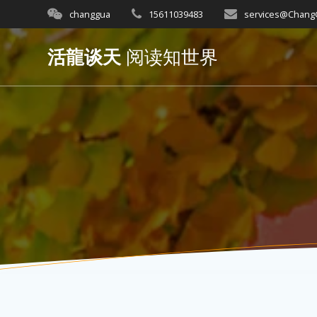
Skip
changgua
15611039483
services@Chan
to
content
活龍谈天
阅读知世界