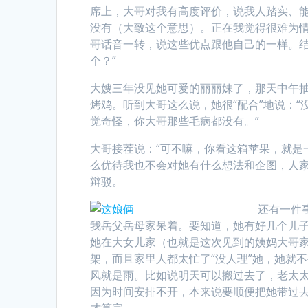
席上，大哥对我有高度评价，说我人踏实、
没有（大致这个意思）。正在我觉得很难为
哥话音一转，说这些优点跟他自己的一样。结
个？”
大嫂三年没见她可爱的丽丽妹了，那天中午
烤鸡。听到大哥这么说，她很“配合”地说：
觉奇怪，你大哥那些毛病都没有。”
大哥接茬说：“可不嘛，你看这箱苹果，就是
么优待我也不会对她有什么想法和企图，人家
辩驳。
还有一件
我岳父岳母家呆着。要知道，她有好几个儿
她在大女儿家（也就是这次见到的姨妈大哥
架，而且家里人都太忙了“没人理”她，她就
风就是雨。比如说明天可以搬过去了，老太太
因为时间安排不开，本来说要顺便把她带过
才算完。