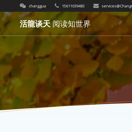
Skip
changgua
15611039483
services@Chan
to
content
活龍谈天
阅读知世界