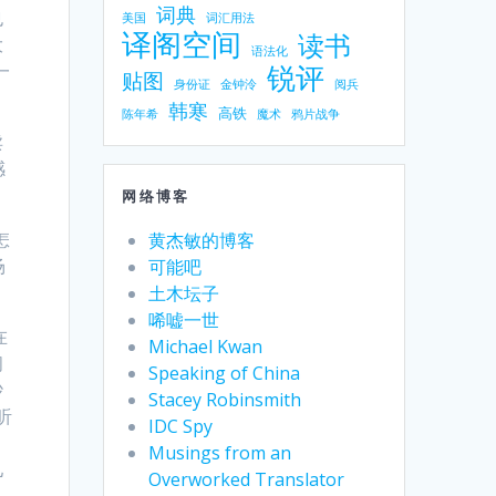
词典
也
美国
词汇用法
译阁空间
读书
大
语法化
锐评
一
贴图
身份证
金钟泠
阅兵
韩寒
高铁
陈年希
魔术
鸦片战争
卖
感
网络博客
怎
黄杰敏的博客
场
可能吧
土木坛子
唏嘘一世
在
Michael Kwan
间
Speaking of China
吵
Stacey Robinsmith
听
IDC Spy
Musings from an
儿
Overworked Translator