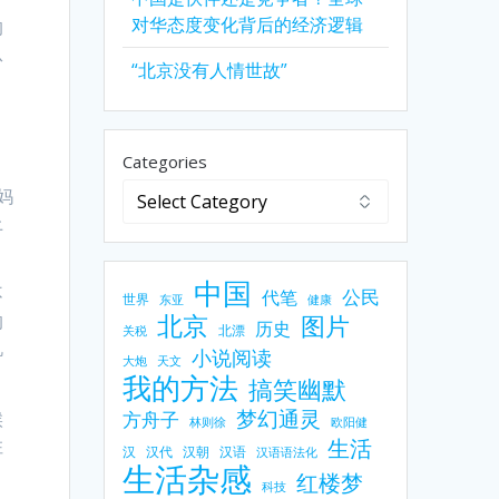
对华态度变化背后的经济逻辑
的
从
“北京没有人情世故”
Categories
妈
上
中国
不
公民
代笔
世界
东亚
健康
的
北京
图片
历史
北漂
关税
机
小说阅读
大炮
天文
我的方法
搞笑幽默
梦幻通灵
候
方舟子
林则徐
欧阳健
住
生活
汉
汉代
汉朝
汉语
汉语语法化
生活杂感
红楼梦
科技