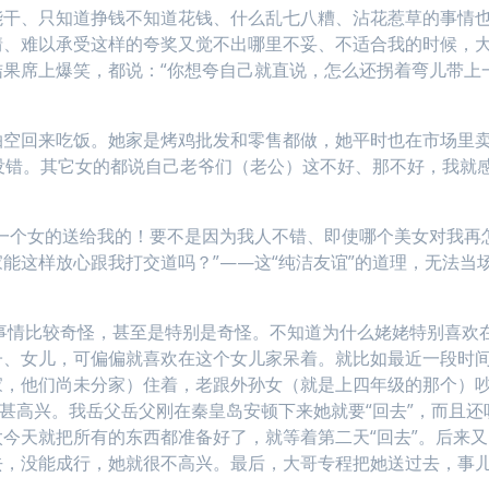
能干、只知道挣钱不知道花钱、什么乱七八糟、沾花惹草的事情
情、难以承受这样的夸奖又觉不出哪里不妥、不适合我的时候，
果席上爆笑，都说：“你想夸自己就直说，怎么还拐着弯儿带上
抽空回来吃饭。她家是烤鸡批发和零售都做，她平时也在市场里
“没错。其它女的都说自己老爷们（老公）这不好、那不好，我就
一个女的送给我的！要不是因为我人不错、即使哪个美女对我再
能这样放心跟我打交道吗？”——这“纯洁友谊”的道理，无法当
事情比较奇怪，甚至是特别是奇怪。不知道为什么姥姥特别喜欢
子、女儿，可偏偏就喜欢在这个女儿家呆着。就比如最近一段时
家，他们尚未分家）住着，老跟外孙女（就是上四年级的那个）
不甚高兴。我岳父岳父刚在秦皇岛安顿下来她就要“回去”，而且还
今天就把所有的东西都准备好了，就等着第二天“回去”。后来又
去，没能成行，她就很不高兴。最后，大哥专程把她送过去，事