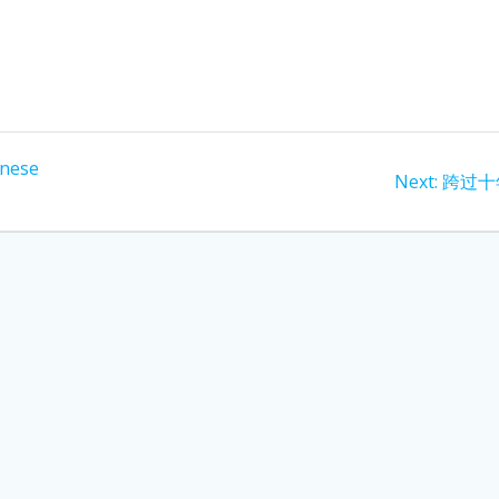
inese
Next
Next:
跨过十
post: