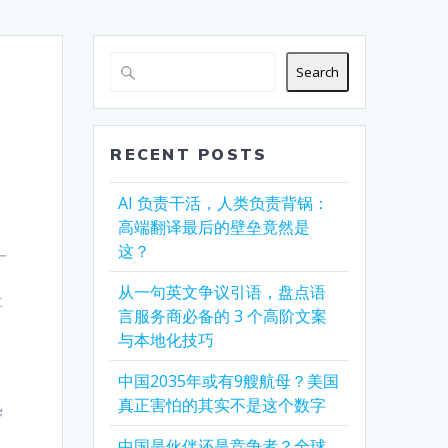
Search
RECENT POSTS
AI 负责干活，人类负责背锅：
高端翻译最后的壁垒竟然是
这？
一
日
从一句英文争议引语，盘点语
事
言服务商必备的 3 个高阶文案
与本地化技巧
中国2035年或有9艘航母？美国
真正害怕的其实不是这个数字
热
中国是伙伴还是竞争者？全球