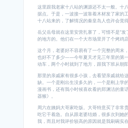
这里跟我老家十八站的渊源还不太一般。十
据点。于是，一波接一波靠着木材发了家的
十八站来的，了解情况的秦皇岛人也许会觉
岳父岳母就在这里安营扎寨了，可惜不是“发
的地方的。他们在一个大市场里开了个烤鸡
这个月，老婆好不容易有了一个完整的周末
也好不了多少——今年夏天才见三年里的第
动车，两个小时就到了地方，跟我下班从朝
那里的亲戚家有很多小孩，去看望亲戚就给
缺。一个是刚出生没多久的，一个是刚上学
漫画书，还有我小时候喜欢看的郑渊洁的童
器猴》。
周六在姨妈大哥家吃饭。大哥特意买了非常
吃它干着急。自从跟老婆结婚，很多次到她
我，而且对我评价较高的原因就是我刷碗实