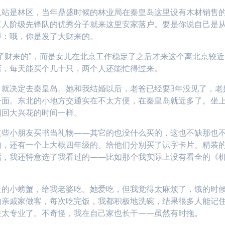
八站是林区，当年鼎盛时候的林业局在秦皇岛这里设有木材销售
工人阶级先锋队的优秀分子就来这里安家落户。要是你说自己是
得：哦，你是发了大财来的。
了财来的”，而是女儿在北京工作稳定了之后才来这个离北京较近
店，每天能买个几十只，两个人还能忙得过来。
，就决定去秦皇岛。她和我结婚以后，老爸已经要3年没见了，老
一面。东北的小地方交通实在不太方便，在秦皇岛就近多了。坐
阳回大兴花的时间一样。
这些小朋友买书当礼物——其它的也没什么买的，这也不缺那也
的，还有一个上大概四年级的。给他们分别买了识字卡片、精装
话，我还特意选了我看过的——比如那个我实际上没有看全的《
贵的小螃蟹，给我老婆吃。她爱吃，但我觉得太麻烦了，饿的时
的亲戚家做客，每次吃完饭，我都积极地洗碗，结果很多人能记
在太专业了。不奇怪，我在自己家也长干——虽然有时拖。