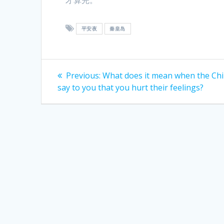
平安夜
秦皇岛
Post
Previous
Previous:
What does it mean when the Ch
post:
navigation
say to you that you hurt their feelings?