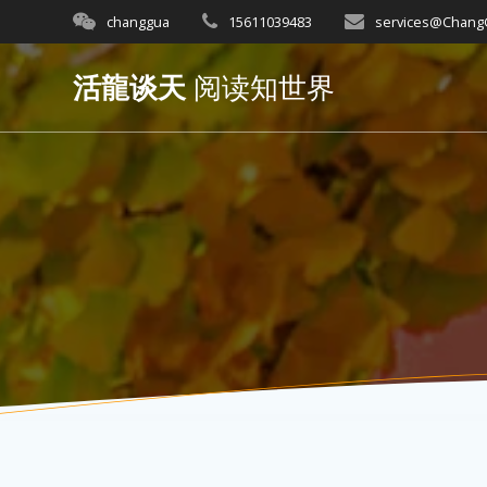
Skip
changgua
15611039483
services@Chan
to
content
活龍谈天
阅读知世界