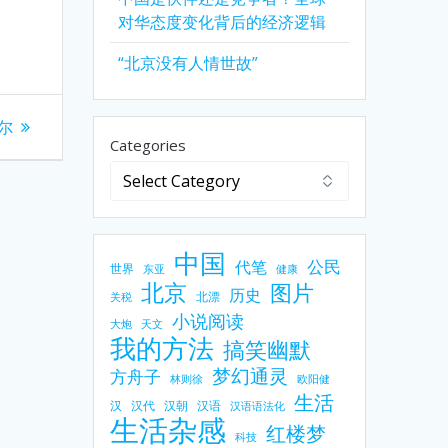
对华态度变化背后的经济逻辑
“北京没有人情世故”
尔
Categories
中国
公民
代笔
世界
东亚
健康
北京
图片
历史
北漂
关税
小说阅读
大炮
天文
我的方法
搞笑幽默
梦幻通灵
方舟子
林则徐
欧阳健
生活
汉
汉代
汉朝
汉语
汉语语法化
生活杂感
红楼梦
科技