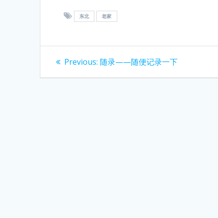
东北
老家
Post
Previous
Previous:
随录——随便记录一下
post:
navigation