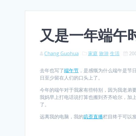
又是一年端午
Chang Guohua
家庭
旅游
生活
20
去年也写了
端午节
，是感慨为什么端午是节
日至少留在人们的口头上了。
今年的端午对于我家有些特别，因为我老弟
我妈早上打电话说打算也搬到齐齐哈尔，加
了。
远离我的电脑，我的
叽歪直播
栏目终于可以