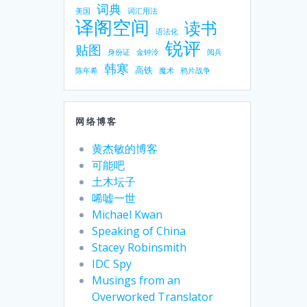
词典
美国
词汇用法
译阁空间
读书
语法化
锐评
贴图
身份证
金钟泠
阅兵
韩寒
高铁
陈年希
魔术
鸦片战争
网络博客
黄杰敏的博客
可能吧
土木坛子
唏嘘一世
Michael Kwan
Speaking of China
Stacey Robinsmith
IDC Spy
Musings from an
Overworked Translator