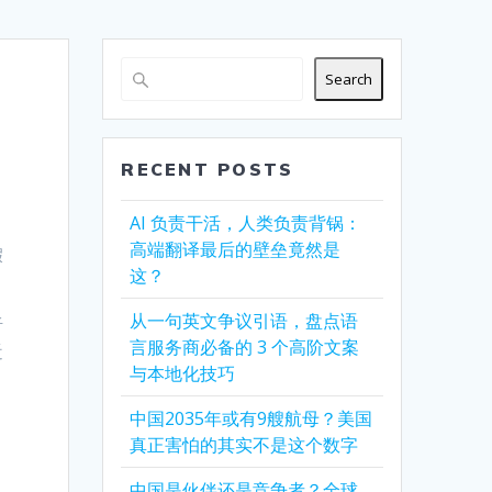
Search
RECENT POSTS
AI 负责干活，人类负责背锅：
高端翻译最后的壁垒竟然是
假
这？
从一句英文争议引语，盘点语
听
言服务商必备的 3 个高阶文案
近
与本地化技巧
中国2035年或有9艘航母？美国
真正害怕的其实不是这个数字
中国是伙伴还是竞争者？全球