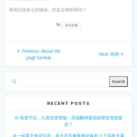
看我活得多么的糊涂，但是这都怪我吗？
生活杂感
Post
Previous
Previous:
About Me
Next
Next:
吃肉
navigation
post:
page backup
post:
Search
RECENT POSTS
AI 负责干活，人类负责背锅：高端翻译最后的壁垒竟然是
这？
从一句英文争议引语，盘点语言服务商必备的 3 个高阶文案