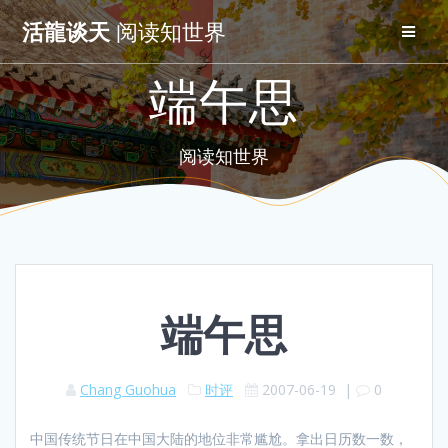
Skip
活龍谈天
阅读知世界
to
content
端午思
阅读知世界
端午思
Chang Guohua
时评
2007-06-19
|
0
中国传统节日在中国大陆的地位非常尴尬。拿出日历数一数，