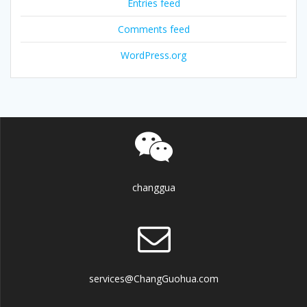
Entries feed
Comments feed
WordPress.org
changgua
services@ChangGuohua.com