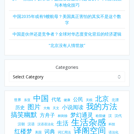
与本地化技巧
中国2035年或有9艘航母？美国真正害怕的其实不是这个数
字
中国是伙伴还是竞争者？全球对华态度变化背后的经济逻辑
“北京没有人情世故”
Categories
中国
北京
公民
代笔
世界
北漂
东亚
健康
关税
我的方法
图片
小说阅读
历史
大炮
天文
搞笑幽默
梦幻通灵
方舟子
汉
汉代
林则徐
欧阳健
生活杂感
生活
汉朝
汉语
汉语语法化
科技
译阁空间
红楼梦
词典
美国
词汇用法
语法化