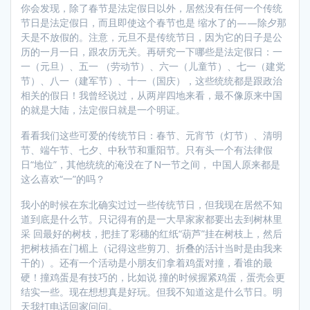
你会发现，除了春节是法定假日以外，居然没有任何一个传统
节日是法定假日，而且即使这个春节也是 缩水了的——除夕那
天是不放假的。注意，元旦不是传统节日，因为它的日子是公
历的一月一日，跟农历无关。再研究一下哪些是法定假日：一
一（元旦）、五一 （劳动节）、六一（儿童节）、七一（建党
节）、八一（建军节）、十一（国庆），这些统统都是跟政治
相关的假日！我曾经说过，从两岸四地来看，最不像原来中国
的就是大陆，法定假日就是一个明证。
看看我们这些可爱的传统节日：春节、元宵节（灯节）、清明
节、端午节、七夕、中秋节和重阳节。只有头一个有法律假
日“地位”，其他统统的淹没在了N一节之间， 中国人原来都是
这么喜欢“一”的吗？
我小的时候在东北确实过过一些传统节日，但我现在居然不知
道到底是什么节。只记得有的是一大早家家都要出去到树林里
采 回最好的树枝，把挂了彩穗的红纸“葫芦”挂在树枝上，然后
把树枝插在门楣上（记得这些剪刀、折叠的活计当时是由我来
干的）。还有一个活动是小朋友们拿着鸡蛋对撞，看谁的最
硬！撞鸡蛋是有技巧的，比如说 撞的时候握紧鸡蛋，蛋壳会更
结实一些。现在想想真是好玩。但我不知道这是什么节日。明
天我打电话回家问问。