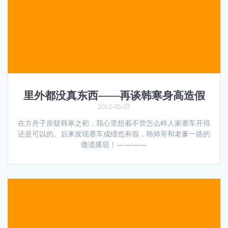
里外都没真东西——再谈韩寒身高造假
2012-05-07
在方舟子质疑韩寒之初，我心里想着不管怎么样人家赛车开得
还是可以的。后来发现赛车成绩也有假，韩帅哥和老爹一路的
撒谎撂屁！————