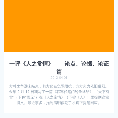
一评《人之常情》——论点、论据、论证
篇
2012-04-01
方韩之争远未结束，韩方仍在负隅顽抗，方方火力依旧猛烈。
今年 2 月 19 日我写了一篇《韩寒代笔门纷争终结》，“天下有
雪”（下称“雪兄”）在《人之常情》（下称《人》）里提到这篇
博文。最近事多，拖到清明假期了才真正提笔回应。