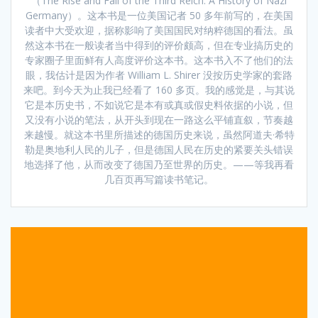
（The Rise and Fall of the Third Reich: A History of Nazi
Germany）。这本书是一位美国记者 50 多年前写的，在美国
读者中大受欢迎，据称影响了美国国民对纳粹德国的看法。虽
然这本书在一般读者当中得到的评价颇高，但在专业搞历史的
专家圈子里面鲜有人高度评价这本书。这本书入不了他们的法
眼，我估计是因为作者 William L. Shirer 没按历史学家的套路
来吧。到今天为止我已经看了 160 多页。我的感觉是，与其说
它是本历史书，不如说它是本有或真或假史料依据的小说，但
又没有小说的笔法，从开头到现在一路这么平铺直叙，节奏越
来越慢。就这本书里所描述的德国历史来说，虽然阿道夫·希特
勒是奥地利人民的儿子，但是德国人民在历史的紧要关头错误
地选择了他，从而改变了德国乃至世界的历史。——等我再看
几百页再写篇读书笔记。