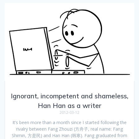
Ignorant, incompetent and shameless,
Han Han as a writer
2012-03-12
It’s been more than a month since I started following the
rivalry between Fang Zhouzi (方舟子, real name: Fang
Shimin, 方是民) and Han Han (韩寒). Fang graduated from