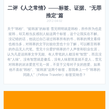
二评《人之常情》——标签、证据、“无罪
推定”篇
2012-04-02
关于“韩粉”、“挺韩派”的标签 雪兄明明就是韩粉，所作所为也是
挺韩，却又相当反感别人贴这两个标签，这个让我实在不解。
没记错的话，他说过自己读过韩寒所有的书，韩寒的博文看得
也相当多，对韩寒的文字比较欣赏也十分了解，可以断言韩寒
的作品无人代笔。雪兄十分爱护韩寒的个人声誉和职业生涯，
认为凡是说韩寒文学无能、有人带笔的人都没有“智慧”，而且没
有“人味”。没有智慧就是傻瓜，没有人味那简直就不是人，雪兄
对韩寒的浓浓爱意可见一斑，不亚于父母对子女的慈爱。如果
他不喜欢“韩粉”、“挺韩派”这两个标签，那我奉上一个“韩寒的
同路人”（Fellow Traveler）标签笑纳否？