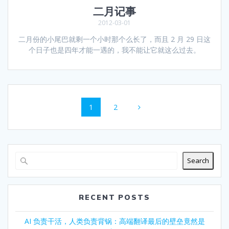
二月记事
2012-03-01
二月份的小尾巴就剩一个小时那个么长了，而且 2 月 29 日这
个日子也是四年才能一遇的，我不能让它就这么过去。
Posts
Page
Page
1
2
navigation
Search
RECENT POSTS
AI 负责干活，人类负责背锅：高端翻译最后的壁垒竟然是