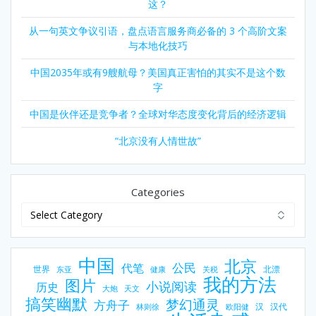
这？
从一句英文争议引语，盘点语言服务商必备的 3 个高阶文案
与本地化技巧
中国2035年或有9艘航母？美国真正害怕的其实不是这个数
字
中国是伙伴还是竞争者？全球对华态度变化背后的经济逻辑
“北京没有人情世故”
Categories
中国
北京
公民
代笔
世界
北漂
东亚
健康
关税
我的方法
图片
小说阅读
历史
大炮
天文
搞笑幽默
梦幻通灵
方舟子
汉
汉代
林则徐
欧阳健