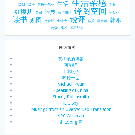
生活杂感
生活
汉朝
汉语
汉语语法化
科技
译阁空间
红楼梦
词典
美国
词汇用法
语法化
锐评
读书
贴图
韩寒
身份证
金钟泠
阅兵
陈年希
高铁
魔术
鸦片战争
网络博客
黄杰敏的博客
可能吧
土木坛子
唏嘘一世
Michael Kwan
Speaking of China
Stacey Robinsmith
IDC Spy
Musings from an Overworked Translator
NPC Observer
龙 Loong 网