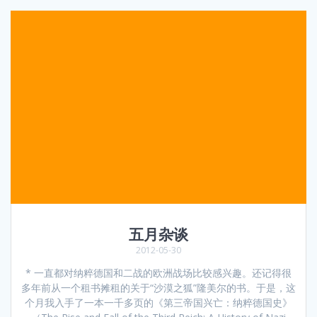
五月杂谈
2012-05-30
* 一直都对纳粹德国和二战的欧洲战场比较感兴趣。还记得很
多年前从一个租书摊租的关于“沙漠之狐”隆美尔的书。于是，这
个月我入手了一本一千多页的《第三帝国兴亡：纳粹德国史》