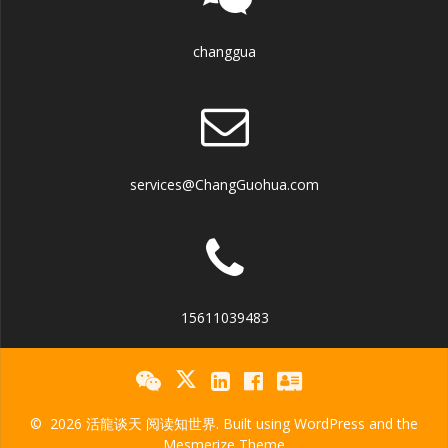
changgua
services@ChangGuohua.com
15611039483
© 2026 活龍谈天 阅读知世界. Built using WordPress and the
Mesmerize Theme