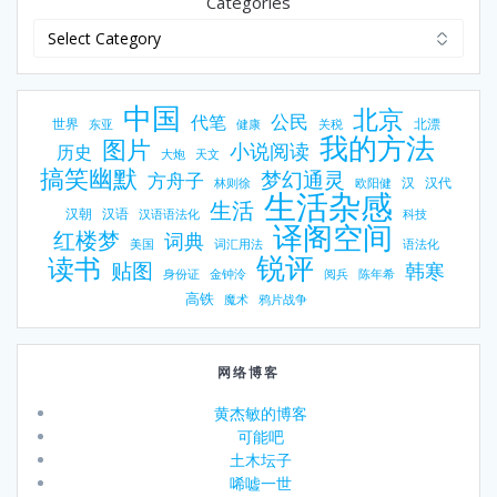
Categories
中国
北京
公民
代笔
世界
北漂
东亚
健康
关税
我的方法
图片
小说阅读
历史
大炮
天文
搞笑幽默
梦幻通灵
方舟子
汉
汉代
林则徐
欧阳健
生活杂感
生活
汉朝
汉语
汉语语法化
科技
译阁空间
红楼梦
词典
美国
词汇用法
语法化
锐评
读书
贴图
韩寒
身份证
金钟泠
阅兵
陈年希
高铁
魔术
鸦片战争
网络博客
黄杰敏的博客
可能吧
土木坛子
唏嘘一世