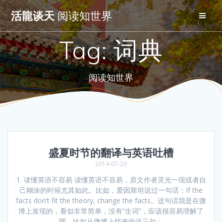
Skip
活龍谈天
阅读知世界
to
content
Tag:
词典
阅读知世界
盛夏时节的翻译与英语吐槽
2014-07-20
1. 读懂英语不容易 读懂英语不容易，原文作者灵光一现或者自
己糊涂的时候尤其如此。比如，爱因斯坦说过一句话：If the
facts don’t fit the theory, change the facts。这句话我是在微
博上发现的，看似非常简单，没有“生词”，应该很容易理解了
吧。比如从微博上找来的这三句：