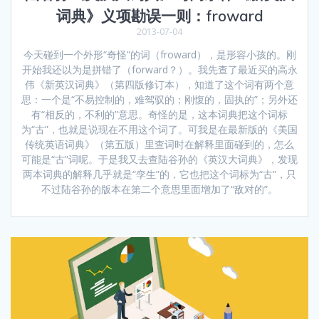
词典》义项勘误一则：froward
2013-07-04
今天碰到一个外形“奇怪”的词（froward），是形容小孩的。刚
开始我还以为是拼错了（forward？）。我先查了最近买的高永
伟《新英汉词典》（第四版修订本），知道了这个词有两个意
思：一个是“不易控制的，难驾驭的；刚愎的，固执的”；另外还
有“相反的，不利的”意思。奇怪的是，这本词典把这个词标
为“古”，也就是说现在不用这个词了。可我是在最新版的《美国
传统英语词典》（第五版）里查词时在解释里面碰到的，怎么
可能是“古”词呢。于是我又去查陆谷孙的《英汉大词典》，发现
两本词典的解释几乎就是“孪生”的，它也把这个词标为“古”，只
不过陆谷孙的版本在第二个意思里面增加了“敌对的”。