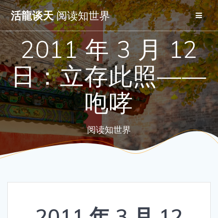
Skip
活龍谈天
阅读知世界
to
content
2011 年 3 月 12
日：立存此照——
咆哮
阅读知世界
2011 年 3 月 12