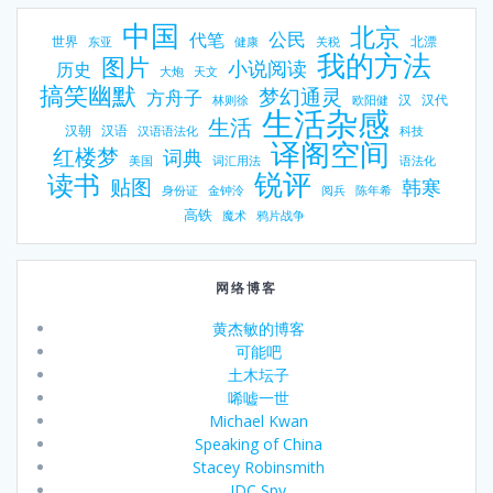
中国
北京
公民
代笔
世界
北漂
东亚
健康
关税
我的方法
图片
小说阅读
历史
大炮
天文
搞笑幽默
梦幻通灵
方舟子
汉
汉代
林则徐
欧阳健
生活杂感
生活
汉朝
汉语
汉语语法化
科技
译阁空间
红楼梦
词典
美国
词汇用法
语法化
锐评
读书
贴图
韩寒
身份证
金钟泠
阅兵
陈年希
高铁
魔术
鸦片战争
网络博客
黄杰敏的博客
可能吧
土木坛子
唏嘘一世
Michael Kwan
Speaking of China
Stacey Robinsmith
IDC Spy