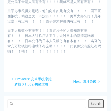
定公民不全是人民有没有！！！！我就不是人民有没有！！！
皇军办事很得力是吧？他们向来如此有没有！！！！！国军正
面抵抗，精锐全灭，有没有！！！！！！美军大部队打了几年
没拿下有没有！！！！！原子弹才解决的有没有！！！！
日本人很敬业有没有！！！看过片子的人都知道有没
有！！！！日本人讲秩序讲卫生，去过日本的都清楚哟米
有！！！！日本公仆为日本人民服务有有木有！！！！当官的
拿几万块钱就得滚犊子有么哟！！！！！代表你没有脸红有吗
哟！！！槽！！！！！！！！！！！！
Post
Previous
Previous:
安卓手机摩托
Next
Next:
四月杂谈
navigation
post:
罗拉 XT 502 初级攻略
post:
Search