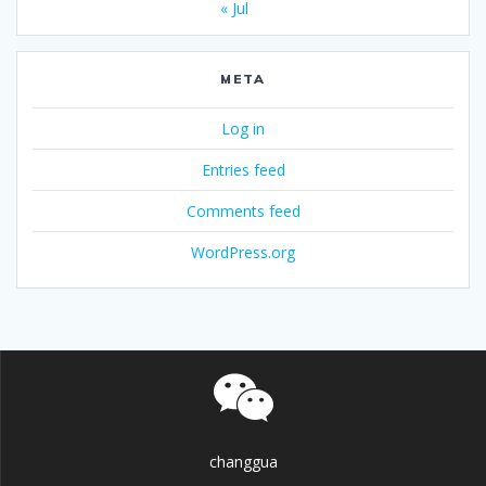
« Jul
META
Log in
Entries feed
Comments feed
WordPress.org
changgua