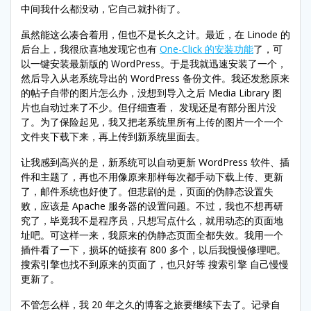
中间我什么都没动，它自己就扑街了。
虽然能这么凑合着用，但也不是长久之计。最近，在 Linode 的
后台上，我很欣喜地发现它也有
One-Click 的安装功能
了，可
以一键安装最新版的 WordPress。于是我就迅速安装了一个，
然后导入从老系统导出的 WordPress 备份文件。我还发愁原来
的帖子自带的图片怎么办，没想到导入之后 Media Library 图
片也自动过来了不少。但仔细查看， 发现还是有部分图片没
了。为了保险起见，我又把老系统里所有上传的图片一个一个
文件夹下载下来，再上传到新系统里面去。
让我感到高兴的是，新系统可以自动更新 WordPress 软件、插
件和主题了，再也不用像原来那样每次都手动下载上传、更新
了，邮件系统也好使了。但悲剧的是，页面的伪静态设置失
败，应该是 Apache 服务器的设置问题。不过，我也不想再研
究了，毕竟我不是程序员，只想写点什么，就用动态的页面地
址吧。可这样一来，我原来的伪静态页面全都失效。我用一个
插件看了一下，损坏的链接有 800 多个，以后我慢慢修理吧。
搜索引擎也找不到原来的页面了，也只好等 搜索引擎 自己慢慢
更新了。
不管怎么样，我 20 年之久的博客之旅要继续下去了。记录自