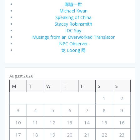
唏嘘一世
Michael Kwan
Speaking of China
Stacey Robinsmith
IDC Spy
Musings from an Overworked Translator
NPC Observer
龙 Loong 网
August 2026
M
T
W
T
F
S
S
1
2
3
4
5
6
7
8
9
10
11
12
13
14
15
16
17
18
19
20
21
22
23