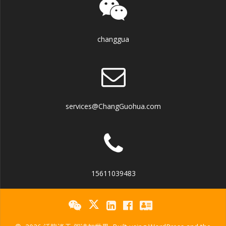
changgua
services@ChangGuohua.com
15611039483