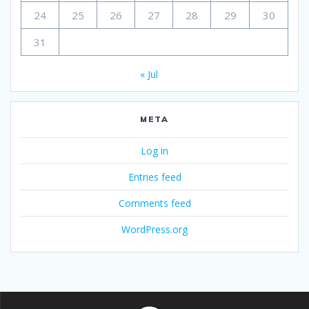
24
25
26
27
28
29
30
31
« Jul
META
Log in
Entries feed
Comments feed
WordPress.org