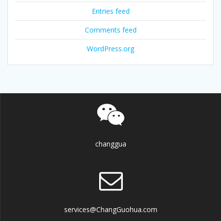
Entries feed
Comments feed
WordPress.org
changgua
services@ChangGuohua.com