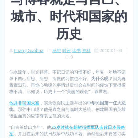
城市、时代和国家的
历史
Chang Guohua
感想
时评
读书
资料
2010-01-03
|
0
似水流年，时光荏苒。不记日记的习惯不好，年复一年地不记
录下自己所思、所想、所做的习惯也不好。
为什么呢？
因为再
轰轰烈烈、再惊心动魄的事情过后也会在时间的侵蚀下变得模
糊不清。比如说，历史上一个“美丽的误会”：袁世凯。
他并非窃国大盗
，实为议会民主选举出的
中华民国第一任大总
统
。那孙中山呢？他是袁之前的临时大总统。创建民国的英雄
谱里面真的应该有袁世凯的大名。
“自古英雄出少年”。他
25岁时就在朝鲜指挥军队击败日本侵略
军
，并且在后来的抗日战争中战功卓著。虽然他后来要签订卖