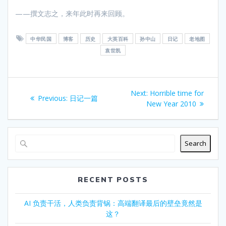
——撰文志之，来年此时再来回顾。
中华民国
博客
历史
大英百科
孙中山
日记
老地图
袁世凯
Post
Next
Next:
Horrible time for
Previous
Previous:
日记一篇
navigation
post:
New Year 2010
post:
Search
RECENT POSTS
AI 负责干活，人类负责背锅：高端翻译最后的壁垒竟然是
这？