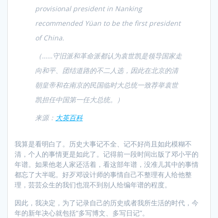
provisional president in Nanking
recommended Yüan to be the first president
of China.
（……守旧派和革命派都认为袁世凯是领导国家走
向和平、团结道路的不二人选，因此在北京的清
朝皇帝和在南京的民国临时大总统一致荐举袁世
凯担任中国第一任大总统。）
来源：
大英百科
我算是看明白了。历史大事记不全、记不好尚且如此模糊不
清，个人的事情更是如此了。记得前一段时间出版了邓小平的
年谱。如果他老人家还活着，看这部年谱，没准儿其中的事情
都忘了大半呢。好歹邓设计师的事情自己不整理有人给他整
理，芸芸众生的我们也混不到别人给编年谱的程度。
因此，我决定，为了记录自己的历史或者我所生活的时代，今
年的新年决心就包括“多写博文、多写日记”。