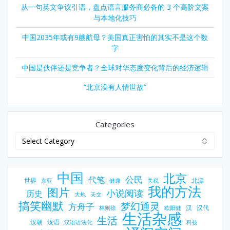
从一句英文争议引语，盘点语言服务商必备的 3 个高阶文案
与本地化技巧
中国2035年或有9艘航母？美国真正害怕的其实不是这个数
字
中国是伙伴还是竞争者？全球对华态度变化背后的经济逻辑
“北京没有人情世故”
Categories
中国
北京
公民
代笔
世界
北漂
东亚
健康
关税
我的方法
图片
小说阅读
历史
大炮
天文
搞笑幽默
梦幻通灵
方舟子
汉
汉代
林则徐
欧阳健
生活杂感
生活
汉朝
汉语
汉语语法化
科技