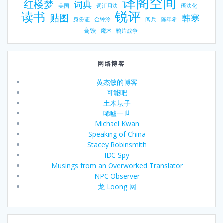
译阁空间
红楼梦
词典
美国
词汇用法
语法化
锐评
读书
贴图
韩寒
身份证
金钟泠
阅兵
陈年希
高铁
魔术
鸦片战争
网络博客
黄杰敏的博客
可能吧
土木坛子
唏嘘一世
Michael Kwan
Speaking of China
Stacey Robinsmith
IDC Spy
Musings from an Overworked Translator
NPC Observer
龙 Loong 网