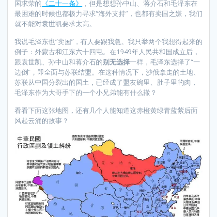
国求荣的
《二十一条》
，但是想想孙中山、蒋介石和毛泽东在
最困难的时候也都极力寻求“海外支持”，也都有卖国之嫌，我们
就不能对袁世凯要求太高。
我说毛泽东也“卖国”，有人要跟我急。我只举两个我想得起来的
例子：外蒙古和江东六十四屯。在1949年人民共和国成立后，
跟袁世凯、孙中山和蒋介石的
别无选择
一样，毛泽东选择了“一
边倒”，即全面与苏联结盟。在这种情况下，沙俄拿走的土地、
苏联从中国分裂出的国土，已经成了盟友碗里、肚子里的肉，
毛泽东作为大哥手下的一个小兄弟能有什么辙？
看看下面这张地图，还有几个人能知道这赤橙黄绿青蓝紫后面
风起云涌的故事？